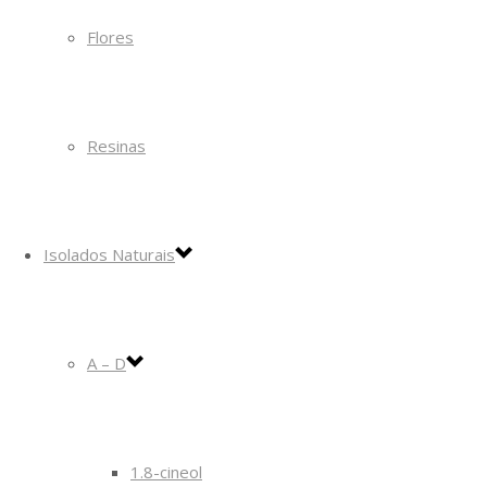
Flores
Resinas
Isolados Naturais
A – D
1.8-cineol