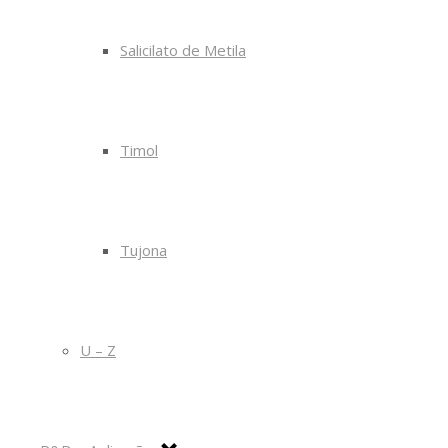
Salicilato de Metila
Timol
Tujona
U – Z