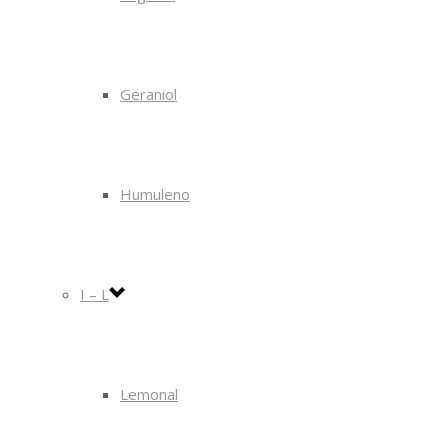
Geraniol
Humuleno
I – L
Lemonal