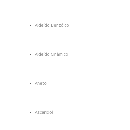
Aldeído Benzóico
Aldeído Cinâmico
Anetol
Ascaridol