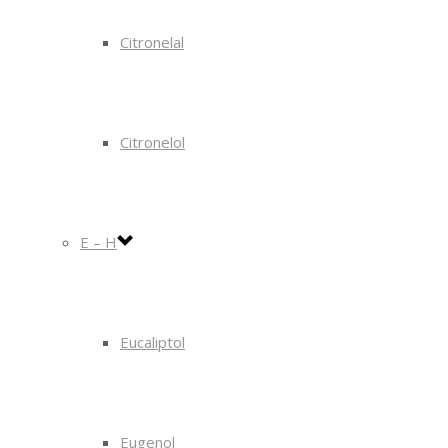
Citronelal
Citronelol
E – H
Eucaliptol
Eugenol