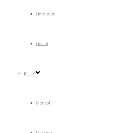
Limoneno
Linalol
M – P
Mentol
Mirceno