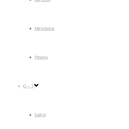
Miristicina
Pineno
Q – T
Safrol