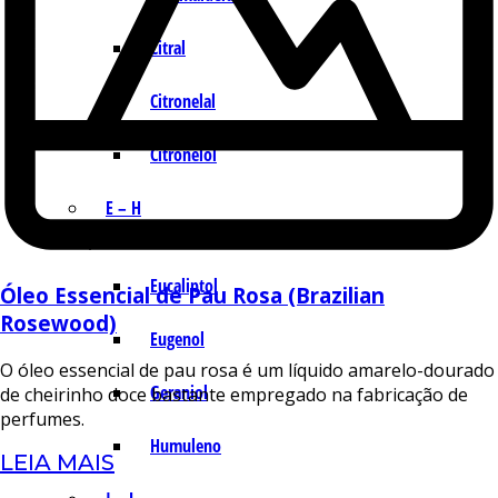
Citral
Citronelal
Citronelol
E – H
Eucaliptol
Óleo Essencial de Pau Rosa (Brazilian
Rosewood)
Eugenol
O óleo essencial de pau rosa é um líquido amarelo-dourado
Geraniol
de cheirinho doce bastante empregado na fabricação de
perfumes.
Humuleno
LEIA MAIS