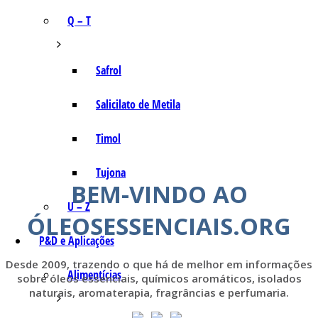
Q – T
Safrol
Salicilato de Metila
Timol
Tujona
BEM-VINDO AO
U – Z
ÓLEOSESSENCIAIS.ORG
P&D e Aplicações
Desde 2009, trazendo o que há de melhor em informações
Alimentícias
sobre óleos essenciais, químicos aromáticos, isolados
naturais, aromaterapia, fragrâncias e perfumaria.