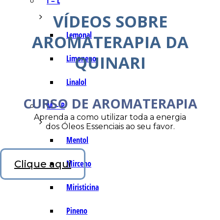
I – L
VÍDEOS SOBRE
Lemonal
AROMATERAPIA DA
QUINARI
Limoneno
Linalol
CURSO DE AROMATERAPIA
M – P
Aprenda a como utilizar toda a energia
dos Óleos Essenciais ao seu favor.
Mentol
Clique aqui
Mirceno
Miristicina
Pineno