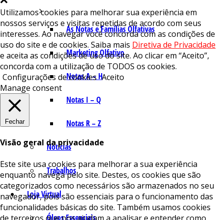
Utilizamos cookies para melhorar sua experiência em
nossos serviços e visitas repetidas de acordo com seus
As Notas e Famílias Olfativas
interesses. Ao navegar você concorda com as condições de
uso do site e de cookies. Saiba mais
Diretiva de Privacidade
Marketing Olfativo
e aceita as condições de uso do site. Ao clicar em “Aceito”,
concorda com a utilização de TODOS os cookies.
Notas A – H
Configurações de cookies
Aceito
Manage consent
Notas I – Q
Fechar
Notas R – Z
Visão geral da privacidade
Notícias
Este site usa cookies para melhorar a sua experiência
Trabalhos
enquanto navega pelo site. Destes, os cookies que são
categorizados como necessários são armazenados no seu
Loja Virtual
navegador, pois são essenciais para o funcionamento das
funcionalidades básicas do site. Também usamos cookies
Óleos Essenciais
de terceiros que nos ajudam a analisar e entender como