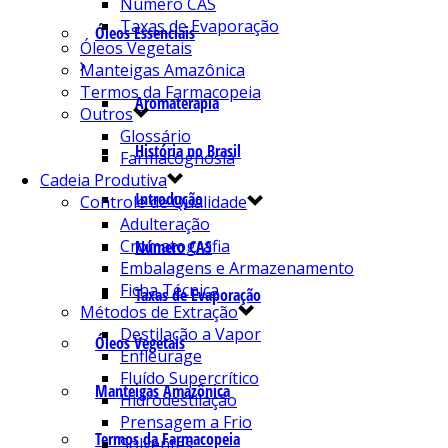
Número CAS
Taxas de Evaporação
Óleos Essenciais
Óleos Vegetais
Manteigas Amazônica
Termos da Farmacopeia
Aromaterapia
Outros
Glossário
História no Brasil
Farmacognosia
Cadeia Produtiva
Introdução
Controle de Qualidade
Adulteração
Cromatografia
Número CAS
Embalagens e Armazenamento
Ficha Técnica
Taxas de Evaporação
Métodos de Extração
Destilação a Vapor
Óleos Vegetais
Enfleurage
Fluído Supercrítico
Manteigas Amazônica
Hidrodestilação
Prensagem a Frio
Termos da Farmacopeia
Solventes