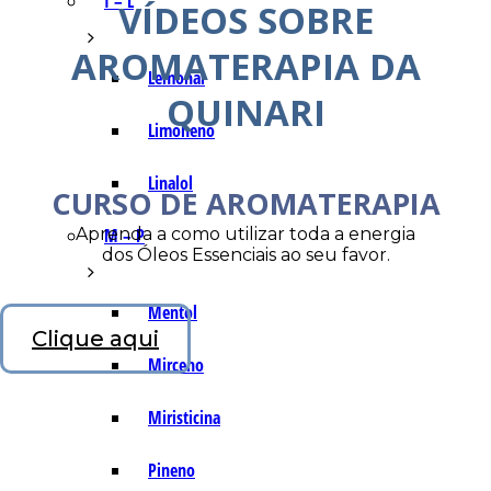
I – L
VÍDEOS SOBRE
AROMATERAPIA DA
Lemonal
QUINARI
Limoneno
Linalol
CURSO DE AROMATERAPIA
Aprenda a como utilizar toda a energia
M – P
dos Óleos Essenciais ao seu favor.
Mentol
Clique aqui
Mirceno
Miristicina
Pineno