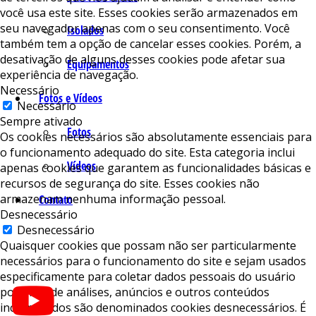
você usa este site. Esses cookies serão armazenados em
seu navegador apenas com o seu consentimento. Você
Isolados
também tem a opção de cancelar esses cookies. Porém, a
desativação de alguns desses cookies pode afetar sua
Equipamentos
experiência de navegação.
Necessário
Fotos e Vídeos
Necessário
Sempre ativado
Fotos
Os cookies necessários são absolutamente essenciais para
o funcionamento adequado do site. Esta categoria inclui
Vídeos
apenas cookies que garantem as funcionalidades básicas e
recursos de segurança do site. Esses cookies não
armazenam nenhuma informação pessoal.
Contato
Desnecessário
Desnecessário
Quaisquer cookies que possam não ser particularmente
necessários para o funcionamento do site e sejam usados ​​
especificamente para coletar dados pessoais do usuário
por meio de análises, anúncios e outros conteúdos
incorporados são denominados cookies desnecessários. É