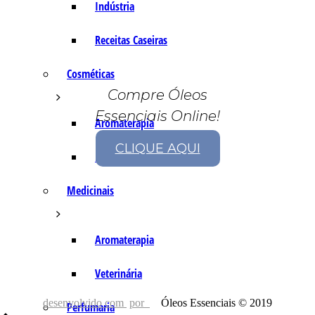
Indústria
Receitas Caseiras
Cosméticas
Compre Óleos
Essenciais Online!
Aromaterapia
CLIQUE AQUI
Fórmulas Caseiras
Medicinais
Aromaterapia
Veterinária
desenvolvido com
por
Óleos Essenciais © 2019
Perfumaria