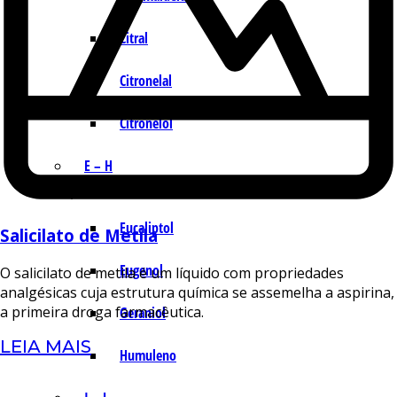
Citral
Citronelal
Citronelol
E – H
Eucaliptol
Salicilato de Metila
Eugenol
O salicilato de metila é um líquido com propriedades
analgésicas cuja estrutura química se assemelha a aspirina,
a primeira droga farmacêutica.
Geraniol
LEIA MAIS
Humuleno