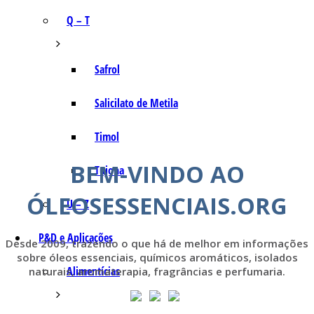
Q – T
Safrol
Salicilato de Metila
Timol
BEM-VINDO AO
Tujona
ÓLEOSESSENCIAIS.ORG
U – Z
P&D e Aplicações
Desde 2009, trazendo o que há de melhor em informações
sobre óleos essenciais, químicos aromáticos, isolados
Alimentícias
naturais, aromaterapia, fragrâncias e perfumaria.