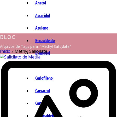
Anetol
Ascaridol
Azuleno
BLOG
Benzaldeído
Arquivos de Tags para: "Methyl Salicylate"
Início
»
Methyl Salicylate
Bisabolol
Camazuleno
Cariofileno
Carvacrol
Carvona
Cinamaldeído