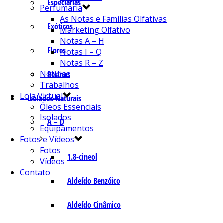
Especiarias
Perfumaria
As Notas e Famílias Olfativas
Exóticos
Marketing Olfativo
Notas A – H
Flores
Notas I – Q
Notas R – Z
Notícias
Resinas
Trabalhos
Loja Virtual
Isolados Naturais
Óleos Essenciais
Isolados
A – D
Equipamentos
Fotos e Vídeos
Fotos
1.8-cineol
Vídeos
Contato
Aldeído Benzóico
Aldeído Cinâmico