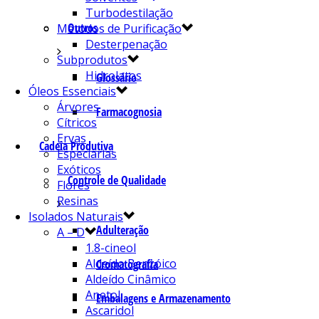
Turbodestilação
Outros
Métodos de Purificação
Desterpenação
Subprodutos
Hidrolatos
Glossário
Óleos Essenciais
Árvores
Farmacognosia
Cítricos
Ervas
Cadeia Produtiva
Especiarias
Exóticos
Controle de Qualidade
Flores
Resinas
Isolados Naturais
Adulteração
A – D
1.8-cineol
Aldeído Benzóico
Cromatografia
Aldeído Cinâmico
Anetol
Embalagens e Armazenamento
Ascaridol