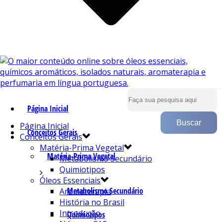
Página Inicial
Página Inicial
Conceitos Gerais
Conceitos Gerais
Matéria-Prima Vegetal
Matéria-Prima Vegetal
Metabolismo Secundário
Quimiotipos
Óleos Essenciais
Metabolismo Secundário
Aromaterapia
História no Brasil
Introdução
Quimiotipos