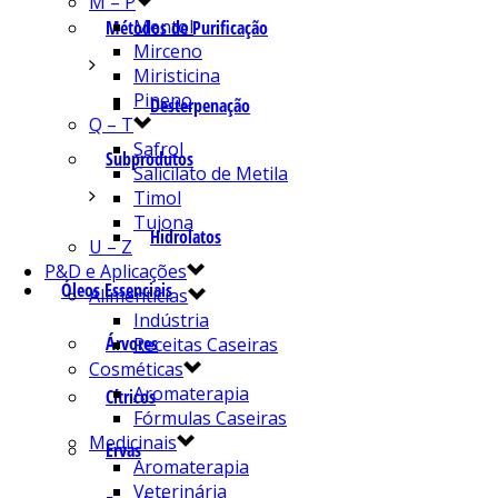
M – P
Mentol
Métodos de Purificação
Mirceno
Miristicina
Pineno
Desterpenação
Q – T
Safrol
Subprodutos
Salicilato de Metila
Timol
Tujona
Hidrolatos
U – Z
P&D e Aplicações
Óleos Essenciais
Alimentícias
Indústria
Árvores
Receitas Caseiras
Cosméticas
Aromaterapia
Cítricos
Fórmulas Caseiras
Medicinais
Ervas
Aromaterapia
Veterinária