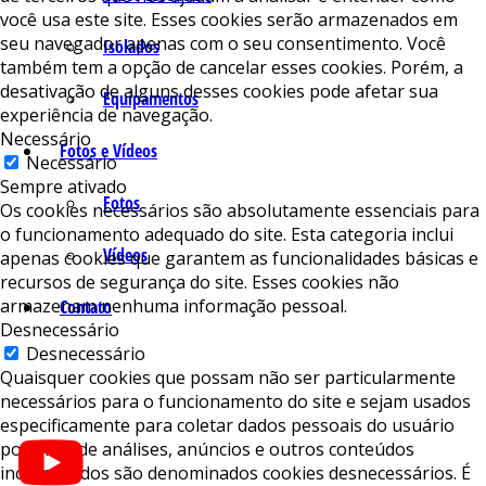
você usa este site. Esses cookies serão armazenados em
seu navegador apenas com o seu consentimento. Você
Isolados
também tem a opção de cancelar esses cookies. Porém, a
desativação de alguns desses cookies pode afetar sua
Equipamentos
experiência de navegação.
Necessário
Fotos e Vídeos
Necessário
Sempre ativado
Fotos
Os cookies necessários são absolutamente essenciais para
o funcionamento adequado do site. Esta categoria inclui
Vídeos
apenas cookies que garantem as funcionalidades básicas e
recursos de segurança do site. Esses cookies não
armazenam nenhuma informação pessoal.
Contato
Desnecessário
Desnecessário
Quaisquer cookies que possam não ser particularmente
necessários para o funcionamento do site e sejam usados ​​
especificamente para coletar dados pessoais do usuário
por meio de análises, anúncios e outros conteúdos
incorporados são denominados cookies desnecessários. É