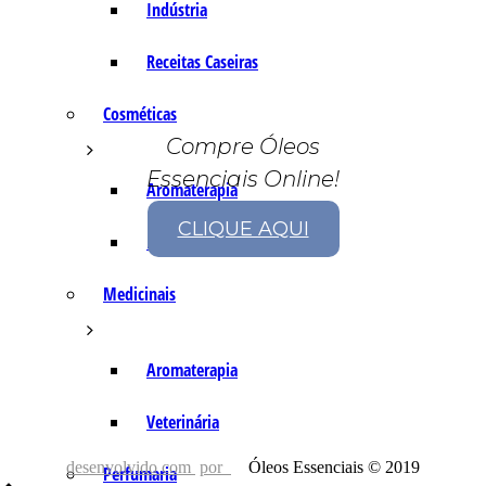
Indústria
Receitas Caseiras
Cosméticas
Compre Óleos
Essenciais Online!
Aromaterapia
CLIQUE AQUI
Fórmulas Caseiras
Medicinais
Aromaterapia
Veterinária
desenvolvido com
por
Óleos Essenciais © 2019
Perfumaria