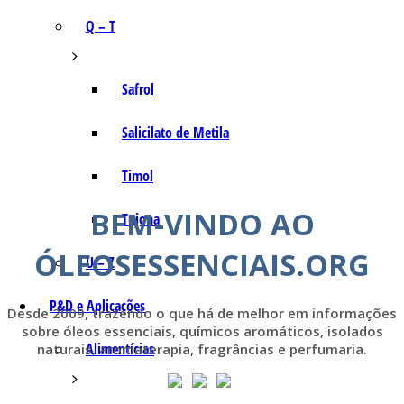
Q – T
Safrol
Salicilato de Metila
Timol
BEM-VINDO AO
Tujona
ÓLEOSESSENCIAIS.ORG
U – Z
P&D e Aplicações
Desde 2009, trazendo o que há de melhor em informações
sobre óleos essenciais, químicos aromáticos, isolados
Alimentícias
naturais, aromaterapia, fragrâncias e perfumaria.