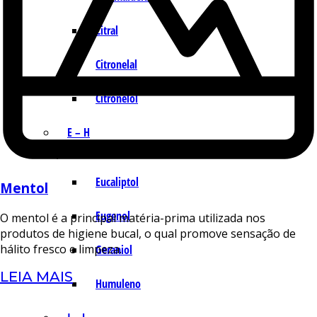
Citral
Citronelal
Citronelol
E – H
Eucaliptol
Mentol
Eugenol
O mentol é a principal matéria-prima utilizada nos
produtos de higiene bucal, o qual promove sensação de
hálito fresco e limpeza.
Geraniol
LEIA MAIS
Humuleno