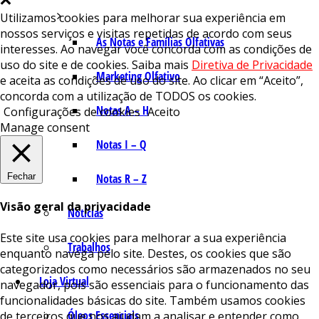
Utilizamos cookies para melhorar sua experiência em
nossos serviços e visitas repetidas de acordo com seus
As Notas e Famílias Olfativas
interesses. Ao navegar você concorda com as condições de
uso do site e de cookies. Saiba mais
Diretiva de Privacidade
Marketing Olfativo
e aceita as condições de uso do site. Ao clicar em “Aceito”,
concorda com a utilização de TODOS os cookies.
Notas A – H
Configurações de cookies
Aceito
Manage consent
Notas I – Q
Fechar
Notas R – Z
Visão geral da privacidade
Notícias
Este site usa cookies para melhorar a sua experiência
Trabalhos
enquanto navega pelo site. Destes, os cookies que são
categorizados como necessários são armazenados no seu
Loja Virtual
navegador, pois são essenciais para o funcionamento das
funcionalidades básicas do site. Também usamos cookies
Óleos Essenciais
de terceiros que nos ajudam a analisar e entender como