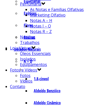
Especiarias
Perfumaria
As Notas e Famílias Olfativas
Exóticos
Marketing Olfativo
Notas A – H
Flores
Notas I – Q
Notas R – Z
Notícias
Resinas
Trabalhos
Loja Virtual
Isolados Naturais
Óleos Essenciais
Isolados
A – D
Equipamentos
Fotos e Vídeos
Fotos
1.8-cineol
Vídeos
Contato
Aldeído Benzóico
Aldeído Cinâmico