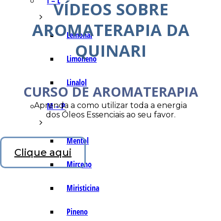
I – L
VÍDEOS SOBRE
AROMATERAPIA DA
Lemonal
QUINARI
Limoneno
Linalol
CURSO DE AROMATERAPIA
Aprenda a como utilizar toda a energia
M – P
dos Óleos Essenciais ao seu favor.
Mentol
Clique aqui
Mirceno
Miristicina
Pineno