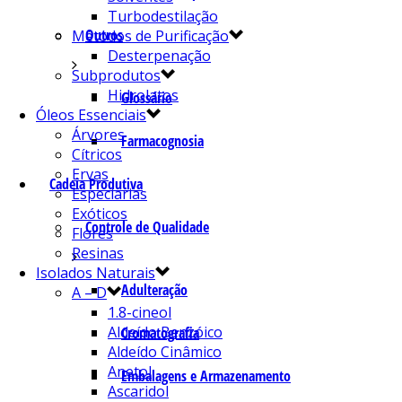
Turbodestilação
Outros
Métodos de Purificação
Desterpenação
Subprodutos
Hidrolatos
Glossário
Óleos Essenciais
Árvores
Farmacognosia
Cítricos
Ervas
Cadeia Produtiva
Especiarias
Exóticos
Controle de Qualidade
Flores
Resinas
Isolados Naturais
Adulteração
A – D
1.8-cineol
Aldeído Benzóico
Cromatografia
Aldeído Cinâmico
Anetol
Embalagens e Armazenamento
Ascaridol