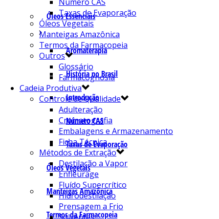
Número CAS
Taxas de Evaporação
Óleos Essenciais
Óleos Vegetais
Manteigas Amazônica
Termos da Farmacopeia
Aromaterapia
Outros
Glossário
História no Brasil
Farmacognosia
Cadeia Produtiva
Introdução
Controle de Qualidade
Adulteração
Cromatografia
Número CAS
Embalagens e Armazenamento
Ficha Técnica
Taxas de Evaporação
Métodos de Extração
Destilação a Vapor
Óleos Vegetais
Enfleurage
Fluído Supercrítico
Manteigas Amazônica
Hidrodestilação
Prensagem a Frio
Termos da Farmacopeia
Solventes