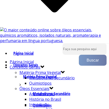
Página Inicial
Página Inicial
Conceitos Gerais
Conceitos Gerais
Matéria-Prima Vegetal
Matéria-Prima Vegetal
Metabolismo Secundário
Quimiotipos
Óleos Essenciais
Metabolismo Secundário
Aromaterapia
História no Brasil
Introdução
Quimiotipos