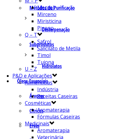
M – P
Mentol
Métodos de Purificação
Mirceno
Miristicina
Pineno
Desterpenação
Q – T
Safrol
Subprodutos
Salicilato de Metila
Timol
Tujona
Hidrolatos
U – Z
P&D e Aplicações
Óleos Essenciais
Alimentícias
Indústria
Árvores
Receitas Caseiras
Cosméticas
Aromaterapia
Cítricos
Fórmulas Caseiras
Medicinais
Ervas
Aromaterapia
Veterinária