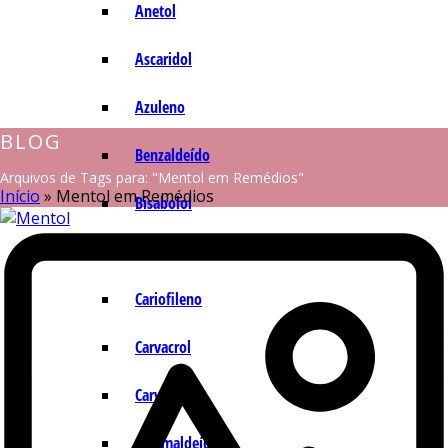
Anetol
Ascaridol
Azuleno
BLOG
Benzaldeído
Arquivos de Tags para: "Mentol em Remédios"
Início
»
Mentol em Remédios
Bisabolol
Camazuleno
Cariofileno
Carvacrol
Carvona
Cinamaldeído