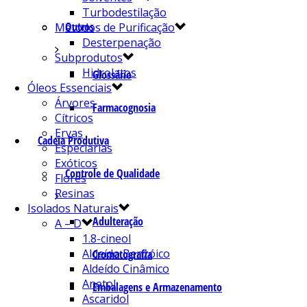
Turbodestilação
Outros
Métodos de Purificação
Desterpenação
Subprodutos
Hidrolatos
Glossário
Óleos Essenciais
Árvores
Farmacognosia
Cítricos
Ervas
Cadeia Produtiva
Especiarias
Exóticos
Controle de Qualidade
Flores
Resinas
Isolados Naturais
Adulteração
A – D
1.8-cineol
Aldeído Benzóico
Cromatografia
Aldeído Cinâmico
Anetol
Embalagens e Armazenamento
Ascaridol