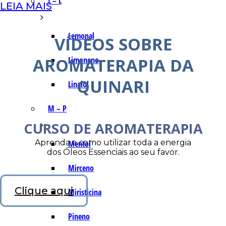
I – L
LEIA MAIS
Lemonal
VÍDEOS SOBRE
AROMATERAPIA DA
Limoneno
QUINARI
Linalol
M – P
CURSO DE AROMATERAPIA
Aprenda a como utilizar toda a energia
Mentol
dos Óleos Essenciais ao seu favor.
Mirceno
Clique aqui
Miristicina
Pineno