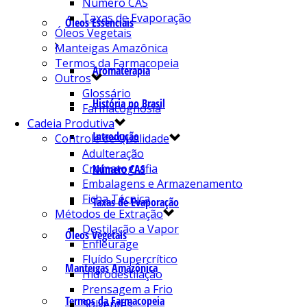
Número CAS
Taxas de Evaporação
Óleos Essenciais
Óleos Vegetais
Manteigas Amazônica
Termos da Farmacopeia
Aromaterapia
Outros
Glossário
História no Brasil
Farmacognosia
Cadeia Produtiva
Introdução
Controle de Qualidade
Adulteração
Cromatografia
Número CAS
Embalagens e Armazenamento
Ficha Técnica
Taxas de Evaporação
Métodos de Extração
Destilação a Vapor
Óleos Vegetais
Enfleurage
Fluído Supercrítico
Manteigas Amazônica
Hidrodestilação
Prensagem a Frio
Termos da Farmacopeia
Solventes