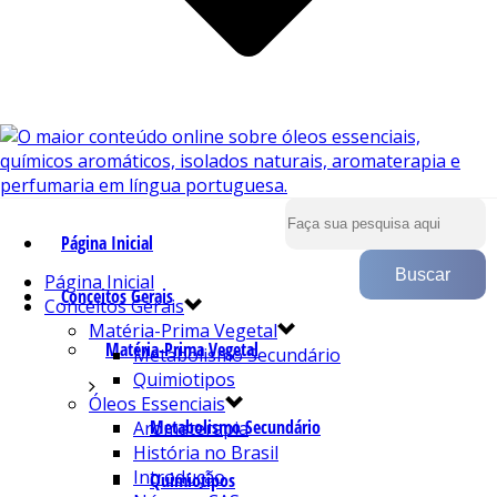
Página Inicial
Página Inicial
Conceitos Gerais
Conceitos Gerais
Matéria-Prima Vegetal
Matéria-Prima Vegetal
Metabolismo Secundário
Quimiotipos
Óleos Essenciais
Metabolismo Secundário
Aromaterapia
História no Brasil
Introdução
Quimiotipos