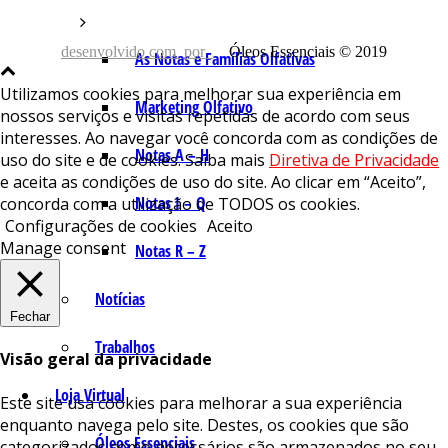
desenvolvido com
por
Óleos Essenciais © 2019
As Notas e Famílias Olfativas
Utilizamos cookies para melhorar sua experiência em
Marketing Olfativo
nossos serviços e visitas repetidas de acordo com seus
interesses. Ao navegar você concorda com as condições de
Notas A – H
uso do site e de cookies. Saiba mais
Diretiva de Privacidade
e aceita as condições de uso do site. Ao clicar em “Aceito”,
Notas I – Q
concorda com a utilização de TODOS os cookies.
Configurações de cookies
Aceito
Manage consent
Notas R – Z
Notícias
Fechar
Trabalhos
Visão geral da privacidade
Loja Virtual
Este site usa cookies para melhorar a sua experiência
enquanto navega pelo site. Destes, os cookies que são
Óleos Essenciais
categorizados como necessários são armazenados no seu