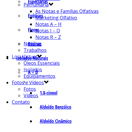
Especiarias
Perfumaria
As Notas e Famílias Olfativas
Exóticos
Marketing Olfativo
Notas A – H
Flores
Notas I – Q
Notas R – Z
Notícias
Resinas
Trabalhos
Loja Virtual
Isolados Naturais
Óleos Essenciais
Isolados
A – D
Equipamentos
Fotos e Vídeos
Fotos
1.8-cineol
Vídeos
Contato
Aldeído Benzóico
Aldeído Cinâmico