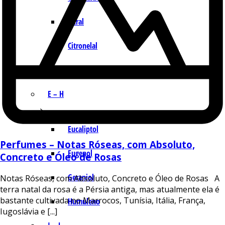
Citral
Citronelal
Citronelol
E – H
Eucaliptol
Perfumes – Notas Róseas, com Absoluto,
Eugenol
Concreto e Óleo de Rosas
Geraniol
Notas Róseas, com Absoluto, Concreto e Óleo de Rosas A
terra natal da rosa é a Pérsia antiga, mas atualmente ela é
bastante cultivada no Marrocos, Tunísia, Itália, França,
Humuleno
Iugoslávia e [...]