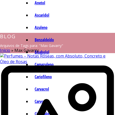
Anetol
Ascaridol
Azuleno
BLOG
Benzaldeído
Arquivos de Tags para: "Max Gavarry"
Início
»
Max Gavarry
Bisabolol
Camazuleno
Cariofileno
Carvacrol
Carvona
Cinamaldeído