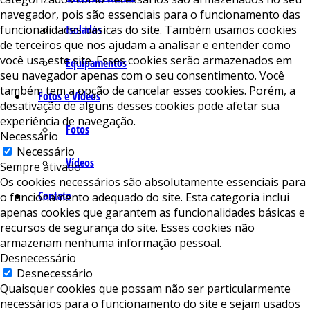
navegador, pois são essenciais para o funcionamento das
funcionalidades básicas do site. Também usamos cookies
Isolados
de terceiros que nos ajudam a analisar e entender como
você usa este site. Esses cookies serão armazenados em
Equipamentos
seu navegador apenas com o seu consentimento. Você
também tem a opção de cancelar esses cookies. Porém, a
Fotos e Vídeos
desativação de alguns desses cookies pode afetar sua
experiência de navegação.
Fotos
Necessário
Necessário
Vídeos
Sempre ativado
Os cookies necessários são absolutamente essenciais para
Contato
o funcionamento adequado do site. Esta categoria inclui
apenas cookies que garantem as funcionalidades básicas e
recursos de segurança do site. Esses cookies não
armazenam nenhuma informação pessoal.
Desnecessário
Desnecessário
Quaisquer cookies que possam não ser particularmente
necessários para o funcionamento do site e sejam usados ​​