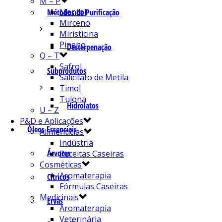
M – P
Mentol
Métodos de Purificação
Mirceno
Miristicina
Pineno
Desterpenação
Q – T
Safrol
Subprodutos
Salicilato de Metila
Timol
Tujona
Hidrolatos
U – Z
P&D e Aplicações
Óleos Essenciais
Alimentícias
Indústria
Árvores
Receitas Caseiras
Cosméticas
Aromaterapia
Cítricos
Fórmulas Caseiras
Medicinais
Ervas
Aromaterapia
Veterinária