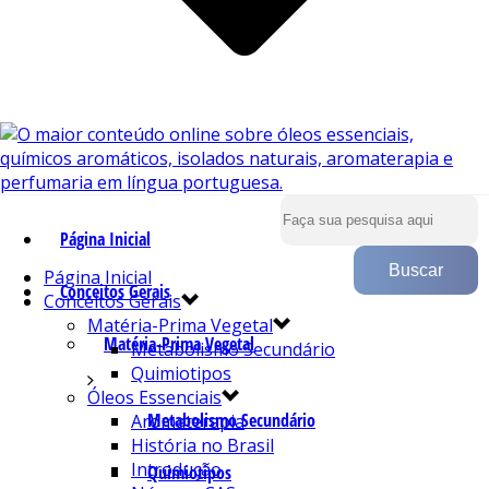
Página Inicial
Página Inicial
Conceitos Gerais
Conceitos Gerais
Matéria-Prima Vegetal
Matéria-Prima Vegetal
Metabolismo Secundário
Quimiotipos
Óleos Essenciais
Metabolismo Secundário
Aromaterapia
História no Brasil
Introdução
Quimiotipos