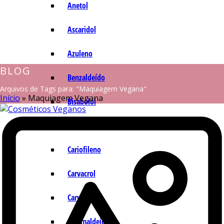
Anetol
Ascaridol
Azuleno
BLOG
Benzaldeído
Arquivos de Tags para: "Maquiagem Vegana"
Início
»
Maquiagem Vegana
Bisabolol
Camazuleno
Cariofileno
Carvacrol
Carvona
Cinamaldeído