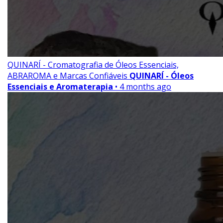
QUINARÍ - Cromatografia de Óleos Essenciais,
ABRAROMA e Marcas Confiáveis
QUINARÍ - Óleos
Essenciais e Aromaterapia
• 4 months ago