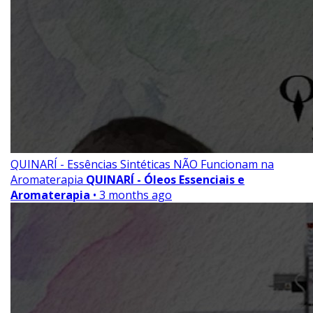
QUINARÍ - Essências Sintéticas NÃO Funcionam na
Aromaterapia
QUINARÍ - Óleos Essenciais e
Aromaterapia
• 3 months ago