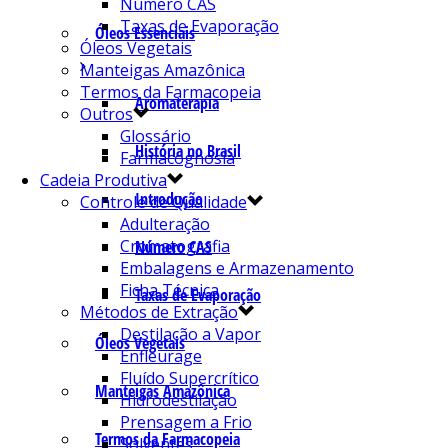
Número CAS
Taxas de Evaporação
Óleos Essenciais
Óleos Vegetais
Manteigas Amazônica
Termos da Farmacopeia
Aromaterapia
Outros
Glossário
História no Brasil
Farmacognosia
Cadeia Produtiva
Introdução
Controle de Qualidade
Adulteração
Cromatografia
Número CAS
Embalagens e Armazenamento
Ficha Técnica
Taxas de Evaporação
Métodos de Extração
Destilação a Vapor
Óleos Vegetais
Enfleurage
Fluído Supercrítico
Manteigas Amazônica
Hidrodestilação
Prensagem a Frio
Termos da Farmacopeia
Solventes