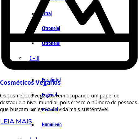
Citral
Citronelal
Citronelol
E – H
Eucaliptol
Cosméticos Veganos
Eugenol
Os cosméticos veganos vem ocupando um papel de
destaque a nível mundial, pois cresce o número de pessoas
que buscam um estilo de vida mais sustentável.
Geraniol
LEIA MAIS
Humuleno