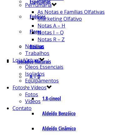
Especiarias
Perfumaria
As Notas e Famílias Olfativas
Exóticos
Marketing Olfativo
Notas A – H
Flores
Notas I – Q
Notas R – Z
Notícias
Resinas
Trabalhos
Loja Virtual
Isolados Naturais
Óleos Essenciais
Isolados
A – D
Equipamentos
Fotos e Vídeos
Fotos
1.8-cineol
Vídeos
Contato
Aldeído Benzóico
Aldeído Cinâmico