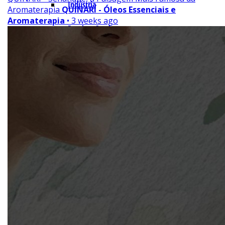
Indústria
Aromaterapia
QUINARÍ - Óleos Essenciais e
Aromaterapia
• 3 weeks ago
Receitas Caseiras
Cosméticas
Aromaterapia
Fórmulas Caseiras
Medicinais
Aromaterapia
Veterinária
Perfumaria