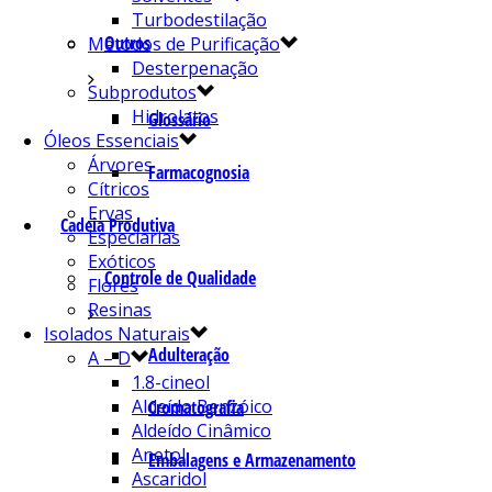
Turbodestilação
Outros
Métodos de Purificação
Desterpenação
Subprodutos
Hidrolatos
Glossário
Óleos Essenciais
Árvores
Farmacognosia
Cítricos
Ervas
Cadeia Produtiva
Especiarias
Exóticos
Controle de Qualidade
Flores
Resinas
Isolados Naturais
Adulteração
A – D
1.8-cineol
Aldeído Benzóico
Cromatografia
Aldeído Cinâmico
Anetol
Embalagens e Armazenamento
Ascaridol