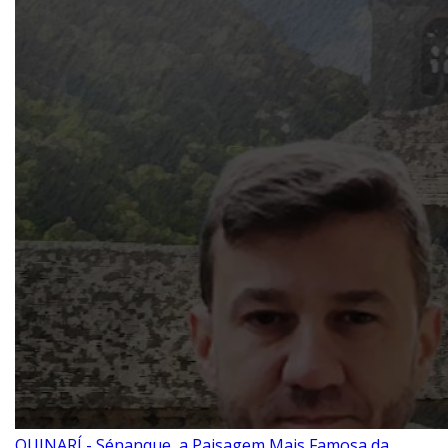
Q – T
Safrol
Salicilato de Metila
Timol
Tujona
U – Z
P&D e Aplicações
Alimentícias
QUINARÍ - Sénanque, a Paisagem Mais Famosa da