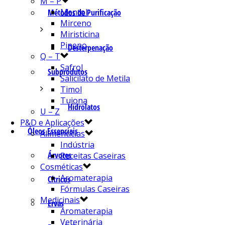
M – P
Mentol
Métodos de Purificação
Mirceno
Miristicina
Pineno
Desterpenação
Q – T
Safrol
Subprodutos
Salicilato de Metila
Timol
Tujona
Hidrolatos
U – Z
P&D e Aplicações
Óleos Essenciais
Alimentícias
Indústria
Árvores
Receitas Caseiras
Cosméticas
Aromaterapia
Cítricos
Fórmulas Caseiras
Medicinais
Ervas
Aromaterapia
Veterinária