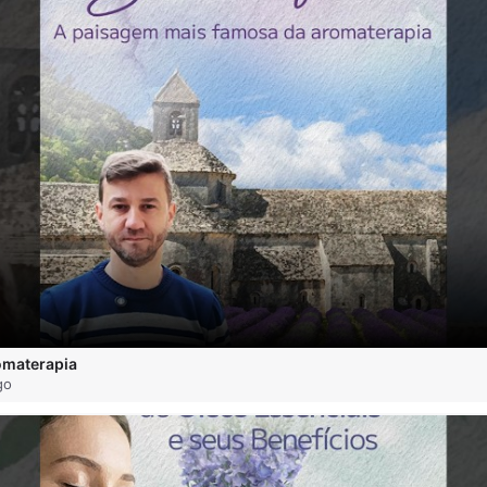
omaterapia
go