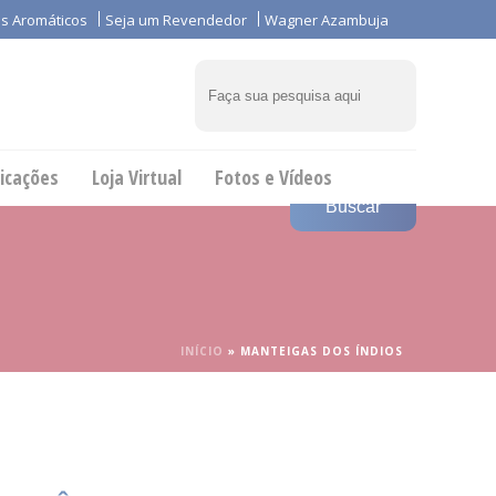
s Aromáticos
Seja um Revendedor
Wagner Azambuja
icações
Loja Virtual
Fotos e Vídeos
INÍCIO
»
MANTEIGAS DOS ÍNDIOS