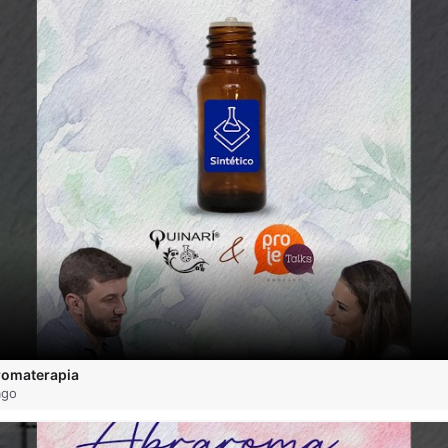
romaterapia
ago