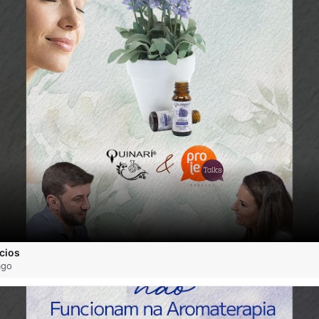
cios
ago