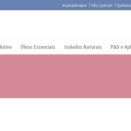
Aromaterapia
OEs Quinarí
Químico
dutiva
Óleos Essenciais
Isolados Naturais
P&D e Apl