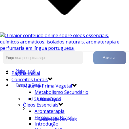
Página Inicial
Página Inicial
Conceitos Gerais
Conceitos Gerais
Matéria-Prima Vegetal
Metabolismo Secundário
Quimiotipos
Matéria-Prima Vegetal
Óleos Essenciais
Aromaterapia
História no Brasil
Metabolismo Secundário
Introdução