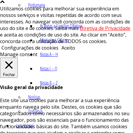
Perfumaria
Utilizamos cookies para melhorar sua experiência em
nossos serviços e visitas repetidas de acordo com seus
interesses. Ao navegar você concorda com as condições de
As Notas e Famílias Olfativas
uso do site e de cookies. Saiba mais
Diretiva de Privacidade
e aceita as condições de uso do site. Ao clicar em “Aceito”,
Marketing Olfativo
concorda com a utilização de TODOS os cookies.
Configurações de cookies
Aceito
Manage consent
Notas A – H
Notas I – Q
Fechar
Notas R – Z
Visão geral da privacidade
Notícias
Este site usa cookies para melhorar a sua experiência
enquanto navega pelo site. Destes, os cookies que são
Trabalhos
categorizados como necessários são armazenados no seu
navegador, pois são essenciais para o funcionamento das
Loja Virtual
funcionalidades básicas do site. Também usamos cookies
de terceiros que nos ajudam a analisar e entender como