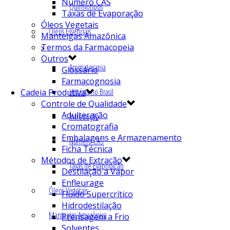
Número CAS
Quimiotipos
Taxas de Evaporação
Óleos Vegetais
Óleos Essenciais
Manteigas Amazônica
Termos da Farmacopeia
Outros
Aromaterapia
Glossário
Farmacognosia
História no Brasil
Cadeia Produtiva
Controle de Qualidade
Adulteração
Introdução
Cromatografia
Embalagens e Armazenamento
Número CAS
Ficha Técnica
Métodos de Extração
Taxas de Evaporação
Destilação a Vapor
Enfleurage
Óleos Vegetais
Fluído Supercrítico
Hidrodestilação
Manteigas Amazônica
Prensagem a Frio
Solventes