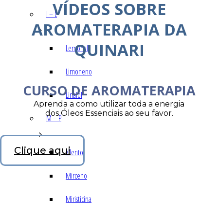
VÍDEOS SOBRE
I – L
AROMATERAPIA DA
QUINARI
Lemonal
Limoneno
CURSO DE AROMATERAPIA
Linalol
Aprenda a como utilizar toda a energia
dos Óleos Essenciais ao seu favor.
M – P
Clique aqui
Mentol
Mirceno
Miristicina