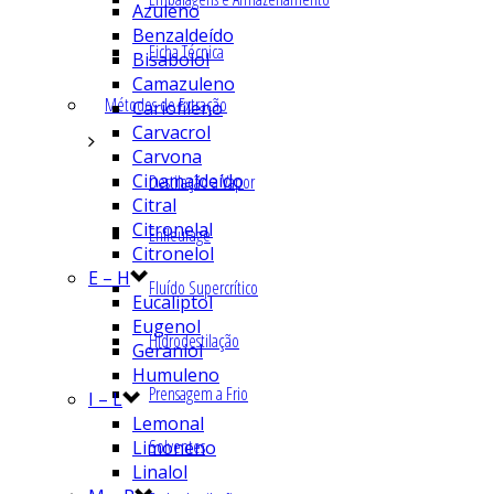
Azuleno
Benzaldeído
Ficha Técnica
Bisabolol
Camazuleno
Métodos de Extração
Cariofileno
Carvacrol
Carvona
Cinamaldeído
Destilação a Vapor
Citral
Citronelal
Enfleurage
Citronelol
E – H
Fluído Supercrítico
Eucaliptol
Eugenol
Hidrodestilação
Geraniol
Humuleno
Prensagem a Frio
I – L
Lemonal
Solventes
Limoneno
Linalol