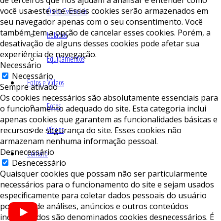
você usa este site. Esses cookies serão armazenados em
Óleos Essenciais
seu navegador apenas com o seu consentimento. Você
também tem a opção de cancelar esses cookies. Porém, a
Isolados
desativação de alguns desses cookies pode afetar sua
experiência de navegação.
Equipamentos
Necessário
Necessário
Fotos e Vídeos
Sempre ativado
Os cookies necessários são absolutamente essenciais para
Fotos
o funcionamento adequado do site. Esta categoria inclui
apenas cookies que garantem as funcionalidades básicas e
Vídeos
recursos de segurança do site. Esses cookies não
armazenam nenhuma informação pessoal.
Desnecessário
Contato
Desnecessário
Quaisquer cookies que possam não ser particularmente
necessários para o funcionamento do site e sejam usados ​​
especificamente para coletar dados pessoais do usuário
por meio de análises, anúncios e outros conteúdos
incorporados são denominados cookies desnecessários. É