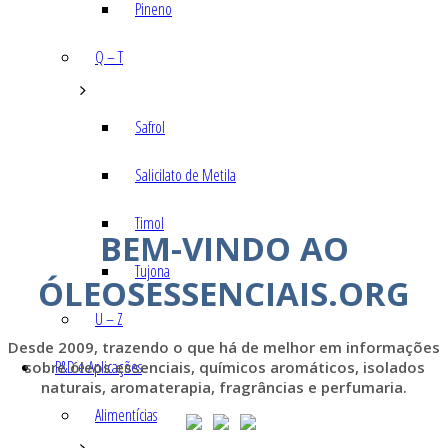
Pineno
Q – T
Safrol
Salicilato de Metila
Timol
BEM-VINDO AO
Tujona
ÓLEOSESSENCIAIS.ORG
U – Z
Desde 2009, trazendo o que há de melhor em informações
P&D e Aplicações
sobre óleos essenciais, químicos aromáticos, isolados
naturais, aromaterapia, fragrâncias e perfumaria.
Alimentícias