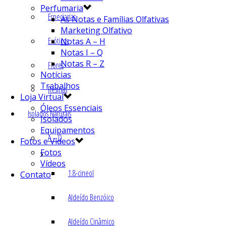
Perfumaria
Especiarias
As Notas e Famílias Olfativas
Marketing Olfativo
Exóticos
Notas A – H
Notas I – Q
Notas R – Z
Flores
Notícias
Trabalhos
Resinas
Loja Virtual
Óleos Essenciais
Isolados Naturais
Isolados
Equipamentos
A – D
Fotos e Vídeos
Fotos
Vídeos
1.8-cineol
Contato
Aldeído Benzóico
Aldeído Cinâmico