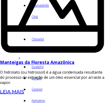
Cinamaldeído
Citral
Citronelal
Citronelol
E – H
Manteigas da Floresta Amazônica
Eucaliptol
O hidrolato (ou hidrossol) é a água condensada resultante
do processo de extração de um óleo essencial por arraste a
Eugenol
vapor.
Geraniol
LEIA MAIS
Humuleno