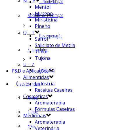
M – P
Turbodestilação
Mentol
Mirceno
Métodos de Purificação
Miristicina
Pineno
Q – T
Desterpenação
Safrol
Salicilato de Metila
Subprodutos
Timol
Tujona
U – Z
Hidrolatos
P&D e Aplicações
Alimentícias
Indústria
Óleos Essenciais
Receitas Caseiras
Cosméticas
Árvores
Aromaterapia
Fórmulas Caseiras
Cítricos
Medicinais
Aromaterapia
Ervas
Veterinária