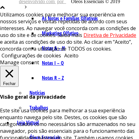
desenvolvido com
por
Óleos Essenciais © 2019
Utilizamos cookies para melhorar sua experiência em
As Notas e Famílias Olfativas
nossos serviços e visitas repetidas de acordo com seus
interesses. Ao navegar você concorda com as condições de
Marketing Olfativo
uso do site e de cookies. Saiba mais
Diretiva de Privacidade
e aceita as condições de uso do site. Ao clicar em “Aceito”,
Notas A – H
concorda com a utilização de TODOS os cookies.
Configurações de cookies
Aceito
Manage consent
Notas I – Q
Notas R – Z
Fechar
Notícias
Visão geral da privacidade
Trabalhos
Este site usa cookies para melhorar a sua experiência
enquanto navega pelo site. Destes, os cookies que são
Loja Virtual
categorizados como necessários são armazenados no seu
navegador, pois são essenciais para o funcionamento das
Óleos Essenciais
funcionalidades básicas do site. Também usamos cookies