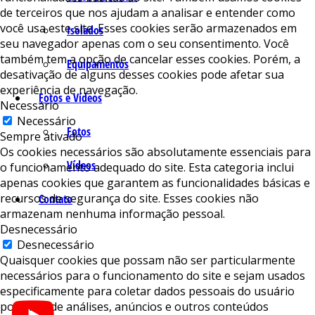
de terceiros que nos ajudam a analisar e entender como
você usa este site. Esses cookies serão armazenados em
Isolados
seu navegador apenas com o seu consentimento. Você
também tem a opção de cancelar esses cookies. Porém, a
Equipamentos
desativação de alguns desses cookies pode afetar sua
experiência de navegação.
Fotos e Vídeos
Necessário
Necessário
Fotos
Sempre ativado
Os cookies necessários são absolutamente essenciais para
Vídeos
o funcionamento adequado do site. Esta categoria inclui
apenas cookies que garantem as funcionalidades básicas e
recursos de segurança do site. Esses cookies não
Contato
armazenam nenhuma informação pessoal.
Desnecessário
Desnecessário
Quaisquer cookies que possam não ser particularmente
necessários para o funcionamento do site e sejam usados ​​
especificamente para coletar dados pessoais do usuário
por meio de análises, anúncios e outros conteúdos