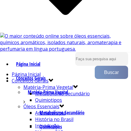
Página Inicial
Página Inicial
Conceitos Gerais
Conceitos Gerais
Matéria-Prima Vegetal
Matéria-Prima Vegetal
Metabolismo Secundário
Quimiotipos
Óleos Essenciais
Metabolismo Secundário
Aromaterapia
História no Brasil
Introdução
Quimiotipos