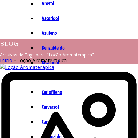
Anetol
Ascaridol
Azuleno
BLOG
Benzaldeído
Arquivos de Tags para: "Loção Aromaterápica"
Início
»
Loção Aromaterápica
Bisabolol
Camazuleno
Cariofileno
Carvacrol
Carvona
Cinamaldeído