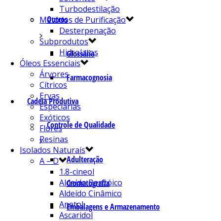
Turbodestilação
Outros
Métodos de Purificação
Desterpenação
Subprodutos
Hidrolatos
Glossário
Óleos Essenciais
Árvores
Farmacognosia
Cítricos
Ervas
Cadeia Produtiva
Especiarias
Exóticos
Controle de Qualidade
Flores
Resinas
Isolados Naturais
Adulteração
A – D
1.8-cineol
Aldeído Benzóico
Cromatografia
Aldeído Cinâmico
Anetol
Embalagens e Armazenamento
Ascaridol