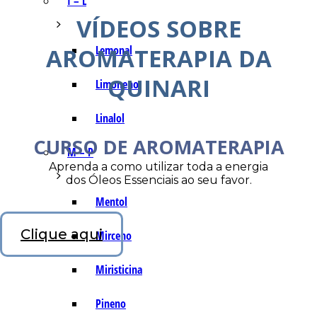
I – L
VÍDEOS SOBRE
AROMATERAPIA DA
Lemonal
QUINARI
Limoneno
Linalol
CURSO DE AROMATERAPIA
M – P
Aprenda a como utilizar toda a energia
dos Óleos Essenciais ao seu favor.
Mentol
Clique aqui
Mirceno
Miristicina
Pineno