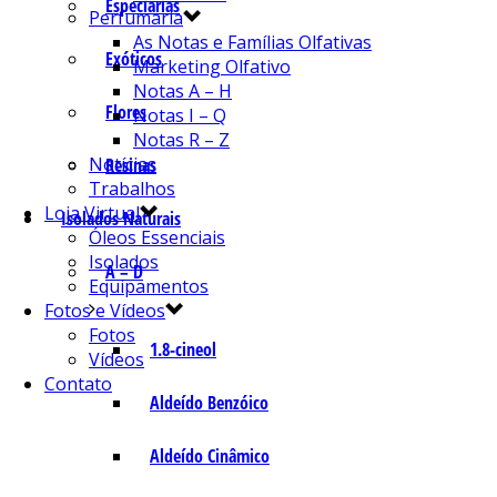
Especiarias
Perfumaria
As Notas e Famílias Olfativas
Exóticos
Marketing Olfativo
Notas A – H
Flores
Notas I – Q
Notas R – Z
Notícias
Resinas
Trabalhos
Loja Virtual
Isolados Naturais
Óleos Essenciais
Isolados
A – D
Equipamentos
Fotos e Vídeos
Fotos
1.8-cineol
Vídeos
Contato
Aldeído Benzóico
Aldeído Cinâmico