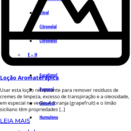
Citral
Citronelal
Citronelol
E – H
Eucaliptol
Loção Aromaterápica
Eugenol
Usar esta loção refrescante para remover resíduos de
cremes de limpeza, excesso de transpiração e a oleosidade,
em especial no verão. A toranja (grapefruit) e o limão
Geraniol
siciliano têm propriedades [...]
Humuleno
LEIA MAIS