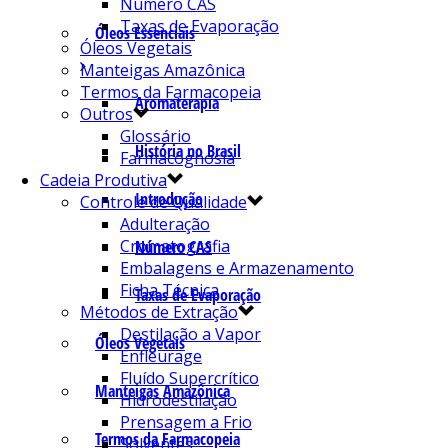
Número CAS
Taxas de Evaporação
Óleos Essenciais
Óleos Vegetais
Manteigas Amazônica
Termos da Farmacopeia
Aromaterapia
Outros
Glossário
História no Brasil
Farmacognosia
Cadeia Produtiva
Introdução
Controle de Qualidade
Adulteração
Cromatografia
Número CAS
Embalagens e Armazenamento
Ficha Técnica
Taxas de Evaporação
Métodos de Extração
Destilação a Vapor
Óleos Vegetais
Enfleurage
Fluído Supercrítico
Manteigas Amazônica
Hidrodestilação
Prensagem a Frio
Termos da Farmacopeia
Solventes