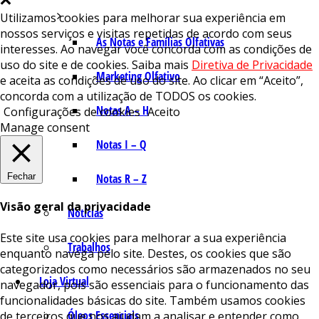
Utilizamos cookies para melhorar sua experiência em
nossos serviços e visitas repetidas de acordo com seus
As Notas e Famílias Olfativas
interesses. Ao navegar você concorda com as condições de
uso do site e de cookies. Saiba mais
Diretiva de Privacidade
Marketing Olfativo
e aceita as condições de uso do site. Ao clicar em “Aceito”,
concorda com a utilização de TODOS os cookies.
Notas A – H
Configurações de cookies
Aceito
Manage consent
Notas I – Q
Fechar
Notas R – Z
Visão geral da privacidade
Notícias
Este site usa cookies para melhorar a sua experiência
Trabalhos
enquanto navega pelo site. Destes, os cookies que são
categorizados como necessários são armazenados no seu
Loja Virtual
navegador, pois são essenciais para o funcionamento das
funcionalidades básicas do site. Também usamos cookies
Óleos Essenciais
de terceiros que nos ajudam a analisar e entender como