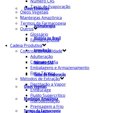
Número CAS
Taxas de Evaporação
Óleos Essenciais
Óleos Vegetais
Manteigas Amazônica
Termos da Farmacopeia
Aromaterapia
Outros
Glossário
História no Brasil
Farmacognosia
Cadeia Produtiva
Introdução
Controle de Qualidade
Adulteração
Cromatografia
Número CAS
Embalagens e Armazenamento
Ficha Técnica
Taxas de Evaporação
Métodos de Extração
Destilação a Vapor
Óleos Vegetais
Enfleurage
Fluído Supercrítico
Manteigas Amazônica
Hidrodestilação
Prensagem a Frio
Termos da Farmacopeia
Solventes