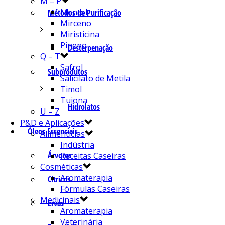
M – P
Mentol
Métodos de Purificação
Mirceno
Miristicina
Pineno
Desterpenação
Q – T
Safrol
Subprodutos
Salicilato de Metila
Timol
Tujona
Hidrolatos
U – Z
P&D e Aplicações
Óleos Essenciais
Alimentícias
Indústria
Árvores
Receitas Caseiras
Cosméticas
Aromaterapia
Cítricos
Fórmulas Caseiras
Medicinais
Ervas
Aromaterapia
Veterinária