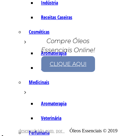
Indústria
Receitas Caseiras
Cosméticas
Compre Óleos
Essenciais Online!
Aromaterapia
CLIQUE AQUI
Fórmulas Caseiras
Medicinais
Aromaterapia
Veterinária
desenvolvido com
por
Óleos Essenciais © 2019
Perfumaria