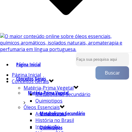
Página Inicial
Página Inicial
Conceitos Gerais
Conceitos Gerais
Matéria-Prima Vegetal
Matéria-Prima Vegetal
Metabolismo Secundário
Quimiotipos
Óleos Essenciais
Metabolismo Secundário
Aromaterapia
História no Brasil
Introdução
Quimiotipos