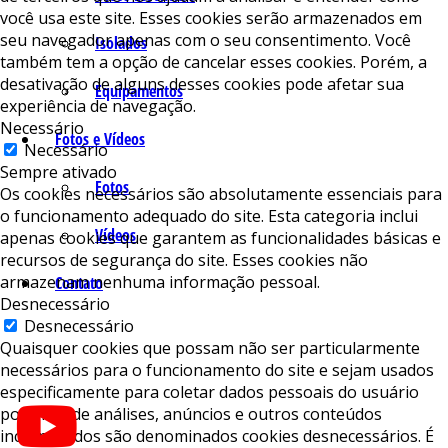
você usa este site. Esses cookies serão armazenados em
seu navegador apenas com o seu consentimento. Você
Isolados
também tem a opção de cancelar esses cookies. Porém, a
desativação de alguns desses cookies pode afetar sua
Equipamentos
experiência de navegação.
Necessário
Fotos e Vídeos
Necessário
Sempre ativado
Fotos
Os cookies necessários são absolutamente essenciais para
o funcionamento adequado do site. Esta categoria inclui
Vídeos
apenas cookies que garantem as funcionalidades básicas e
recursos de segurança do site. Esses cookies não
armazenam nenhuma informação pessoal.
Contato
Desnecessário
Desnecessário
Quaisquer cookies que possam não ser particularmente
necessários para o funcionamento do site e sejam usados ​​
especificamente para coletar dados pessoais do usuário
por meio de análises, anúncios e outros conteúdos
incorporados são denominados cookies desnecessários. É