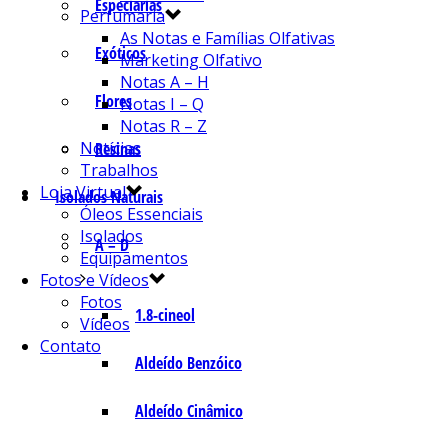
Especiarias
Perfumaria
As Notas e Famílias Olfativas
Exóticos
Marketing Olfativo
Notas A – H
Flores
Notas I – Q
Notas R – Z
Notícias
Resinas
Trabalhos
Loja Virtual
Isolados Naturais
Óleos Essenciais
Isolados
A – D
Equipamentos
Fotos e Vídeos
Fotos
1.8-cineol
Vídeos
Contato
Aldeído Benzóico
Aldeído Cinâmico