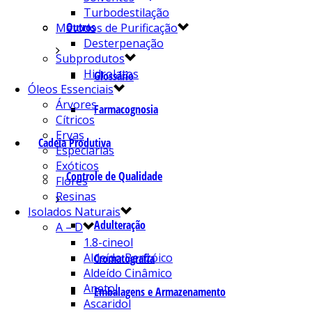
Turbodestilação
Outros
Métodos de Purificação
Desterpenação
Subprodutos
Hidrolatos
Glossário
Óleos Essenciais
Árvores
Farmacognosia
Cítricos
Ervas
Cadeia Produtiva
Especiarias
Exóticos
Controle de Qualidade
Flores
Resinas
Isolados Naturais
Adulteração
A – D
1.8-cineol
Aldeído Benzóico
Cromatografia
Aldeído Cinâmico
Anetol
Embalagens e Armazenamento
Ascaridol