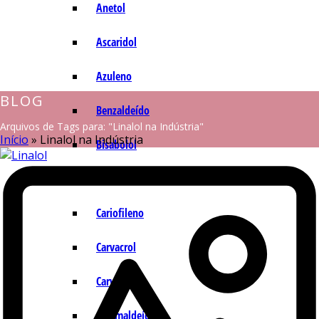
Anetol
Ascaridol
Azuleno
BLOG
Benzaldeído
Arquivos de Tags para: "Linalol na Indústria"
Início
»
Linalol na Indústria
Bisabolol
Camazuleno
Cariofileno
Carvacrol
Carvona
Cinamaldeído