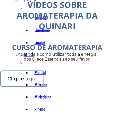
I – L
VÍDEOS SOBRE
AROMATERAPIA DA
Lemonal
QUINARI
Limoneno
Linalol
CURSO DE AROMATERAPIA
Aprenda a como utilizar toda a energia
M – P
dos Óleos Essenciais ao seu favor.
Mentol
Clique aqui
Mirceno
Miristicina
Pineno