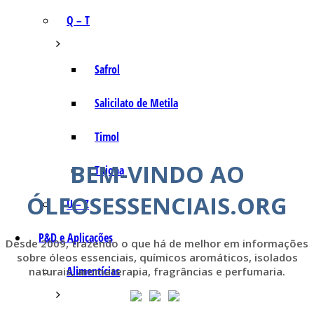
Q – T
Safrol
Salicilato de Metila
Timol
BEM-VINDO AO
Tujona
ÓLEOSESSENCIAIS.ORG
U – Z
P&D e Aplicações
Desde 2009, trazendo o que há de melhor em informações
sobre óleos essenciais, químicos aromáticos, isolados
Alimentícias
naturais, aromaterapia, fragrâncias e perfumaria.