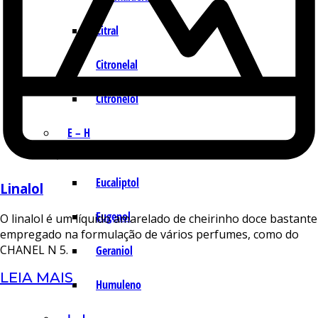
Citral
Citronelal
Citronelol
E – H
Eucaliptol
Linalol
Eugenol
O linalol é um líquido amarelado de cheirinho doce bastante
empregado na formulação de vários perfumes, como do
CHANEL N 5.
Geraniol
LEIA MAIS
Humuleno