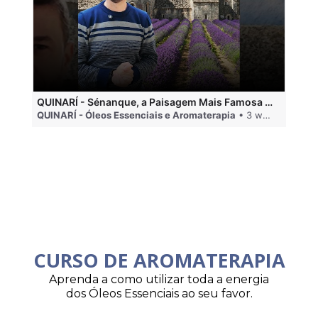
QUINARÍ - Sénanque, a Paisagem Mais Famosa da Aromaterapia
QUINARÍ - Óleos Essenciais e Aromaterapia
• 3 weeks ago
QU
CURSO DE AROMATERAPIA
Aprenda a como utilizar toda a energia
dos Óleos Essenciais ao seu favor.