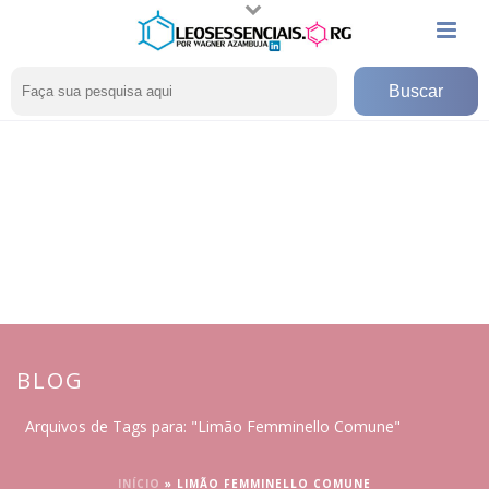
BLOG
Arquivos de Tags para: "Limão Femminello Comune"
INÍCIO
»
LIMÃO FEMMINELLO COMUNE