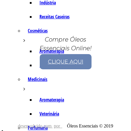
Indústria
Receitas Caseiras
Cosméticas
Compre Óleos
Essenciais Online!
Aromaterapia
CLIQUE AQUI
Fórmulas Caseiras
Medicinais
Aromaterapia
Veterinária
desenvolvido com
por
Óleos Essenciais © 2019
Perfumaria