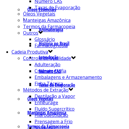
Número CAS
Taxas de Evaporação
Óleos Essenciais
Óleos Vegetais
Manteigas Amazônica
Termos da Farmacopeia
Aromaterapia
Outros
Glossário
História no Brasil
Farmacognosia
Cadeia Produtiva
Introdução
Controle de Qualidade
Adulteração
Cromatografia
Número CAS
Embalagens e Armazenamento
Ficha Técnica
Taxas de Evaporação
Métodos de Extração
Destilação a Vapor
Óleos Vegetais
Enfleurage
Fluído Supercrítico
Manteigas Amazônica
Hidrodestilação
Prensagem a Frio
Termos da Farmacopeia
Solventes