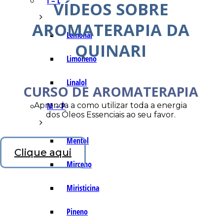
I – L
VÍDEOS SOBRE
AROMATERAPIA DA
Lemonal
QUINARI
Limoneno
Linalol
CURSO DE AROMATERAPIA
Aprenda a como utilizar toda a energia
M – P
dos Óleos Essenciais ao seu favor.
Mentol
Clique aqui
Mirceno
Miristicina
Pineno