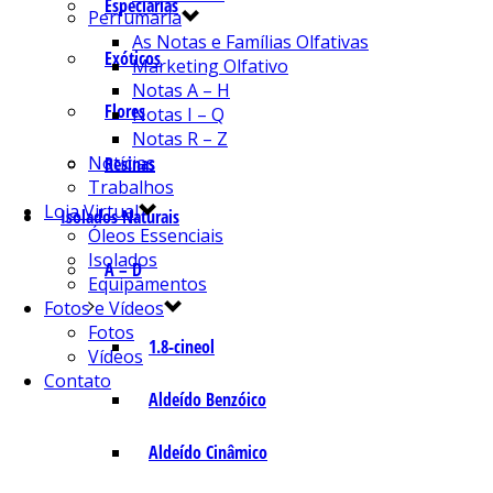
Especiarias
Perfumaria
As Notas e Famílias Olfativas
Exóticos
Marketing Olfativo
Notas A – H
Flores
Notas I – Q
Notas R – Z
Notícias
Resinas
Trabalhos
Loja Virtual
Isolados Naturais
Óleos Essenciais
Isolados
A – D
Equipamentos
Fotos e Vídeos
Fotos
1.8-cineol
Vídeos
Contato
Aldeído Benzóico
Aldeído Cinâmico