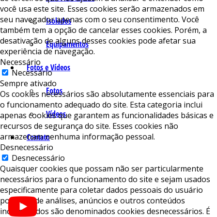
você usa este site. Esses cookies serão armazenados em
seu navegador apenas com o seu consentimento. Você
Isolados
também tem a opção de cancelar esses cookies. Porém, a
desativação de alguns desses cookies pode afetar sua
Equipamentos
experiência de navegação.
Necessário
Fotos e Vídeos
Necessário
Sempre ativado
Fotos
Os cookies necessários são absolutamente essenciais para
o funcionamento adequado do site. Esta categoria inclui
Vídeos
apenas cookies que garantem as funcionalidades básicas e
recursos de segurança do site. Esses cookies não
armazenam nenhuma informação pessoal.
Contato
Desnecessário
Desnecessário
Quaisquer cookies que possam não ser particularmente
necessários para o funcionamento do site e sejam usados ​​
especificamente para coletar dados pessoais do usuário
por meio de análises, anúncios e outros conteúdos
incorporados são denominados cookies desnecessários. É