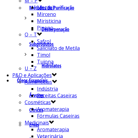
M – P
Mentol
Métodos de Purificação
Mirceno
Miristicina
Pineno
Desterpenação
Q – T
Safrol
Subprodutos
Salicilato de Metila
Timol
Tujona
Hidrolatos
U – Z
P&D e Aplicações
Óleos Essenciais
Alimentícias
Indústria
Árvores
Receitas Caseiras
Cosméticas
Aromaterapia
Cítricos
Fórmulas Caseiras
Medicinais
Ervas
Aromaterapia
Veterinária