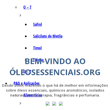
Q – T
Safrol
Salicilato de Metila
Timol
BEM-VINDO AO
Tujona
ÓLEOSESSENCIAIS.ORG
U – Z
P&D e Aplicações
Desde 2009, trazendo o que há de melhor em informações
sobre óleos essenciais, químicos aromáticos, isolados
Alimentícias
naturais, aromaterapia, fragrâncias e perfumaria.