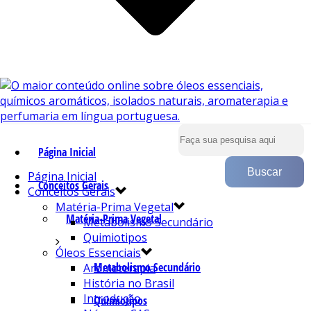
Página Inicial
Página Inicial
Conceitos Gerais
Conceitos Gerais
Matéria-Prima Vegetal
Matéria-Prima Vegetal
Metabolismo Secundário
Quimiotipos
Óleos Essenciais
Metabolismo Secundário
Aromaterapia
História no Brasil
Introdução
Quimiotipos