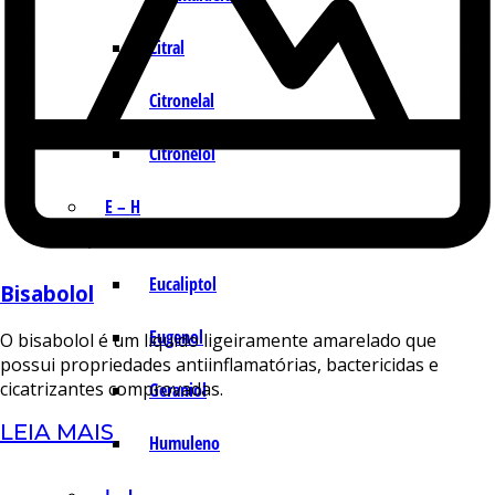
Citral
Citronelal
Citronelol
E – H
Eucaliptol
Bisabolol
Eugenol
O bisabolol é um líquido ligeiramente amarelado que
possui propriedades antiinflamatórias, bactericidas e
cicatrizantes comprovadas.
Geraniol
LEIA MAIS
Humuleno