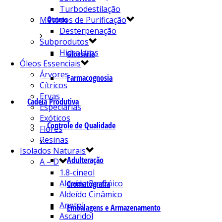
Turbodestilação
Outros
Métodos de Purificação
Desterpenação
Subprodutos
Hidrolatos
Glossário
Óleos Essenciais
Árvores
Farmacognosia
Cítricos
Ervas
Cadeia Produtiva
Especiarias
Exóticos
Controle de Qualidade
Flores
Resinas
Isolados Naturais
Adulteração
A – D
1.8-cineol
Aldeído Benzóico
Cromatografia
Aldeído Cinâmico
Anetol
Embalagens e Armazenamento
Ascaridol