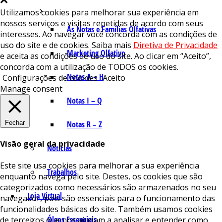
Utilizamos cookies para melhorar sua experiência em
nossos serviços e visitas repetidas de acordo com seus
As Notas e Famílias Olfativas
interesses. Ao navegar você concorda com as condições de
uso do site e de cookies. Saiba mais
Diretiva de Privacidade
Marketing Olfativo
e aceita as condições de uso do site. Ao clicar em “Aceito”,
concorda com a utilização de TODOS os cookies.
Notas A – H
Configurações de cookies
Aceito
Manage consent
Notas I – Q
Fechar
Notas R – Z
Visão geral da privacidade
Notícias
Este site usa cookies para melhorar a sua experiência
Trabalhos
enquanto navega pelo site. Destes, os cookies que são
categorizados como necessários são armazenados no seu
Loja Virtual
navegador, pois são essenciais para o funcionamento das
funcionalidades básicas do site. Também usamos cookies
Óleos Essenciais
de terceiros que nos ajudam a analisar e entender como