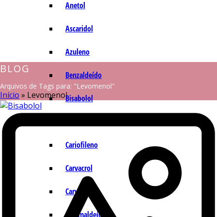
Anetol
Ascaridol
Azuleno
BLOG
Benzaldeído
Arquivos de Tags para: "Levomenol"
Início
»
Levomenol
Bisabolol
Camazuleno
Cariofileno
Carvacrol
Carvona
Cinamaldeído