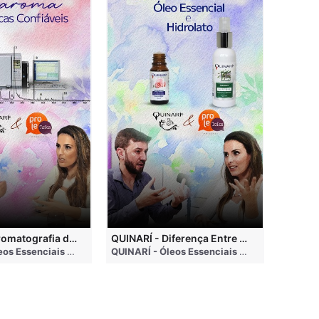
QUINARÍ - Cromatografia de Óleos Essenciais, ABRAROMA e Marcas Confiáveis
QUINARÍ - Diferença Entre Óleo Essencial e Hidrolato
nths ago
QUINARÍ - Óleos Essenciais e Aromaterapia
• 3 months ago
QUINARÍ - Óleos Essenciais e Aromaterapia
•