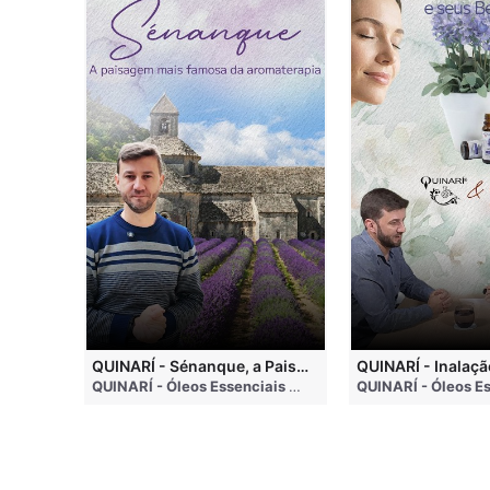
QUINARI - Métodos de Extração de Óleos Essenciais
QUINARÍ - Sénanque, a Paisagem Mais Famosa da Aromaterapia
QUINARÍ - Óleos Essenciais e Aromaterapia
• 4 months ago
QUINARÍ - Óleos Essenciais e Aromaterapia
• 3 weeks a