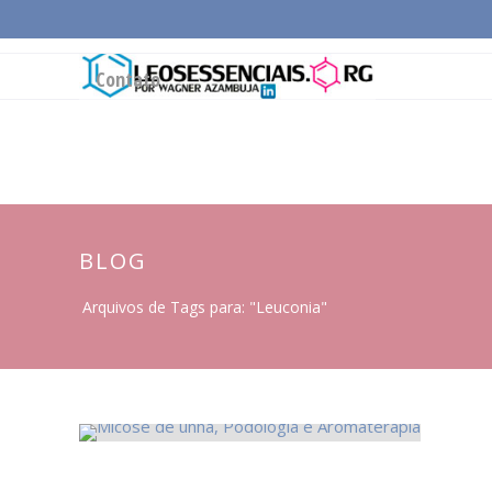
Página Inicial
Conceitos Gerais
Cadeia Pro
Contato
BLOG
Arquivos de Tags para: "Leuconia"