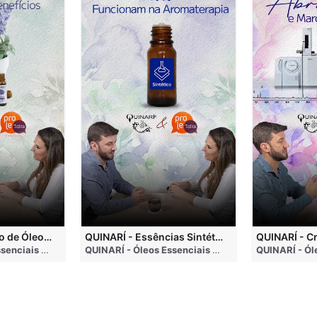
QUINARÍ - Inalação de Óleos Essenciais e Seus Benefícios
QUINARÍ - Essências Sintéticas NÃO Funcionam na Aromaterapia
go
QUINARÍ - Óleos Essenciais e Aromaterapia
• 3 months ago
QUINARÍ - Óleos Essenciais e Aromaterapia
• 3 mo