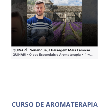
QUINARÍ - Sénanque, a Paisagem Mais Famosa da Aromaterapia
QUINARÍ - Óleos Essenciais e Aromaterapia
• 4 weeks ago
QU
CURSO DE AROMATERAPIA