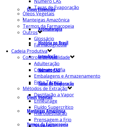
Número CAS
Taxas de Evaporação
Óleos Essenciais
Óleos Vegetais
Manteigas Amazônica
Termos da Farmacopeia
Aromaterapia
Outros
Glossário
História no Brasil
Farmacognosia
Cadeia Produtiva
Introdução
Controle de Qualidade
Adulteração
Cromatografia
Número CAS
Embalagens e Armazenamento
Ficha Técnica
Taxas de Evaporação
Métodos de Extração
Destilação a Vapor
Óleos Vegetais
Enfleurage
Fluído Supercrítico
Manteigas Amazônica
Hidrodestilação
Prensagem a Frio
Termos da Farmacopeia
Solventes