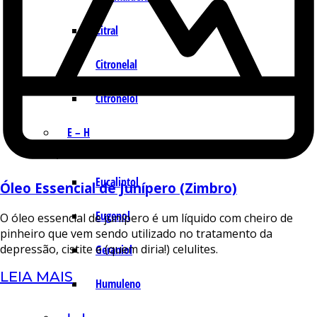
Citral
Citronelal
Citronelol
E – H
Eucaliptol
Óleo Essencial de Junípero (Zimbro)
Eugenol
O óleo essencial de junípero é um líquido com cheiro de
pinheiro que vem sendo utilizado no tratamento da
depressão, cistite e (quem diria!) celulites.
Geraniol
LEIA MAIS
Humuleno