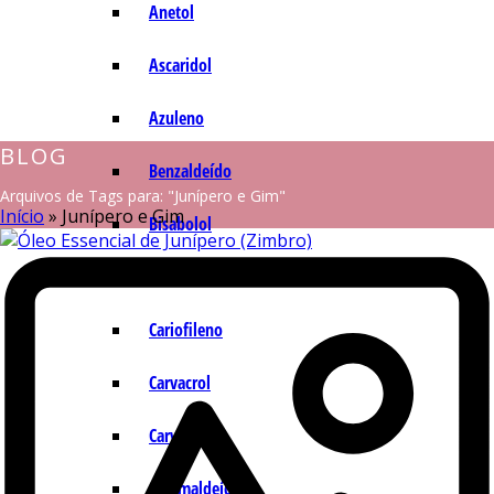
Anetol
Ascaridol
Azuleno
BLOG
Benzaldeído
Arquivos de Tags para: "Junípero e Gim"
Início
»
Junípero e Gim
Bisabolol
Camazuleno
Cariofileno
Carvacrol
Carvona
Cinamaldeído