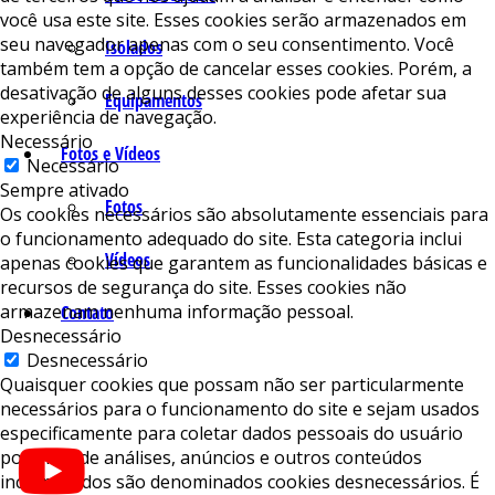
você usa este site. Esses cookies serão armazenados em
seu navegador apenas com o seu consentimento. Você
Isolados
também tem a opção de cancelar esses cookies. Porém, a
desativação de alguns desses cookies pode afetar sua
Equipamentos
experiência de navegação.
Necessário
Fotos e Vídeos
Necessário
Sempre ativado
Fotos
Os cookies necessários são absolutamente essenciais para
o funcionamento adequado do site. Esta categoria inclui
Vídeos
apenas cookies que garantem as funcionalidades básicas e
recursos de segurança do site. Esses cookies não
armazenam nenhuma informação pessoal.
Contato
Desnecessário
Desnecessário
Quaisquer cookies que possam não ser particularmente
necessários para o funcionamento do site e sejam usados ​​
especificamente para coletar dados pessoais do usuário
por meio de análises, anúncios e outros conteúdos
incorporados são denominados cookies desnecessários. É