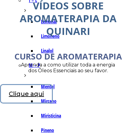
I – L
VÍDEOS SOBRE
AROMATERAPIA DA
Lemonal
QUINARI
Limoneno
Linalol
CURSO DE AROMATERAPIA
Aprenda a como utilizar toda a energia
M – P
dos Óleos Essenciais ao seu favor.
Mentol
Clique aqui
Mirceno
Miristicina
Pineno