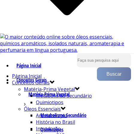
Página Inicial
Página Inicial
Conceitos Gerais
Conceitos Gerais
Matéria-Prima Vegetal
Matéria-Prima Vegetal
Metabolismo Secundário
Quimiotipos
Óleos Essenciais
Metabolismo Secundário
Aromaterapia
História no Brasil
Introdução
Quimiotipos