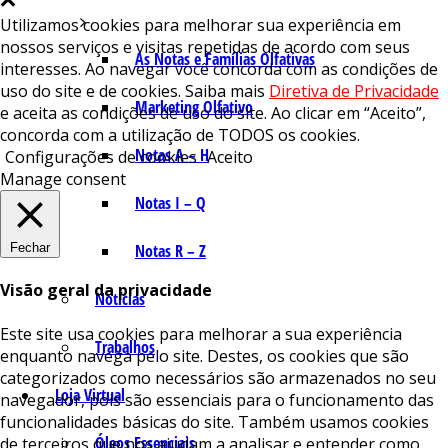
Utilizamos cookies para melhorar sua experiência em
nossos serviços e visitas repetidas de acordo com seus
As Notas e Famílias Olfativas
interesses. Ao navegar você concorda com as condições de
uso do site e de cookies. Saiba mais
Diretiva de Privacidade
Marketing Olfativo
e aceita as condições de uso do site. Ao clicar em “Aceito”,
concorda com a utilização de TODOS os cookies.
Notas A – H
Configurações de cookies
Aceito
Manage consent
Notas I – Q
Fechar
Notas R – Z
Visão geral da privacidade
Notícias
Este site usa cookies para melhorar a sua experiência
Trabalhos
enquanto navega pelo site. Destes, os cookies que são
categorizados como necessários são armazenados no seu
Loja Virtual
navegador, pois são essenciais para o funcionamento das
funcionalidades básicas do site. Também usamos cookies
Óleos Essenciais
de terceiros que nos ajudam a analisar e entender como