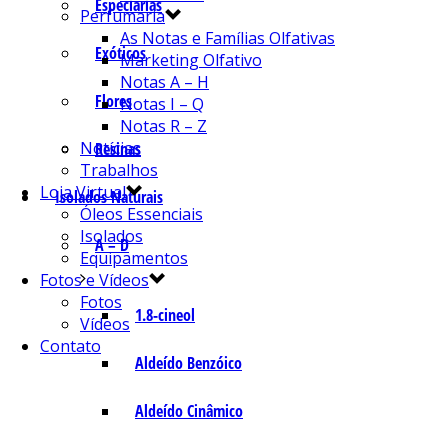
Especiarias
Perfumaria
As Notas e Famílias Olfativas
Exóticos
Marketing Olfativo
Notas A – H
Flores
Notas I – Q
Notas R – Z
Notícias
Resinas
Trabalhos
Loja Virtual
Isolados Naturais
Óleos Essenciais
Isolados
A – D
Equipamentos
Fotos e Vídeos
Fotos
1.8-cineol
Vídeos
Contato
Aldeído Benzóico
Aldeído Cinâmico