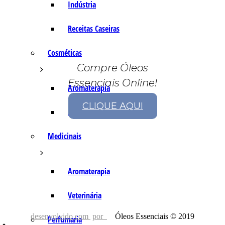
Indústria
Receitas Caseiras
Cosméticas
Compre Óleos
Essenciais Online!
Aromaterapia
CLIQUE AQUI
Fórmulas Caseiras
Medicinais
Aromaterapia
Veterinária
desenvolvido com
por
Óleos Essenciais © 2019
Perfumaria