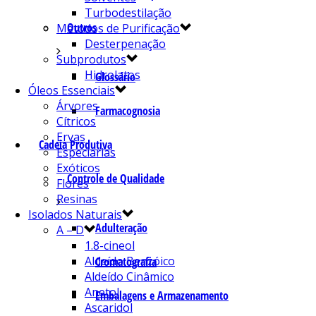
Turbodestilação
Outros
Métodos de Purificação
Desterpenação
Subprodutos
Hidrolatos
Glossário
Óleos Essenciais
Árvores
Farmacognosia
Cítricos
Ervas
Cadeia Produtiva
Especiarias
Exóticos
Controle de Qualidade
Flores
Resinas
Isolados Naturais
Adulteração
A – D
1.8-cineol
Aldeído Benzóico
Cromatografia
Aldeído Cinâmico
Anetol
Embalagens e Armazenamento
Ascaridol