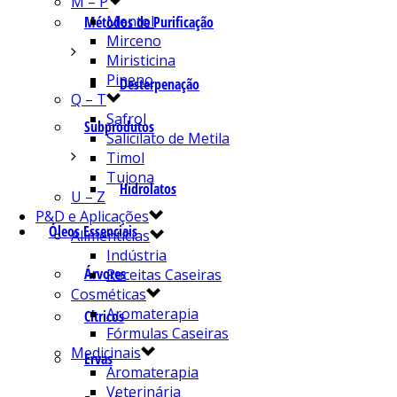
M – P
Mentol
Métodos de Purificação
Mirceno
Miristicina
Pineno
Desterpenação
Q – T
Safrol
Subprodutos
Salicilato de Metila
Timol
Tujona
Hidrolatos
U – Z
P&D e Aplicações
Óleos Essenciais
Alimentícias
Indústria
Árvores
Receitas Caseiras
Cosméticas
Aromaterapia
Cítricos
Fórmulas Caseiras
Medicinais
Ervas
Aromaterapia
Veterinária