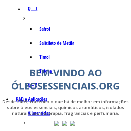
Q – T
Safrol
Salicilato de Metila
Timol
BEM-VINDO AO
Tujona
ÓLEOSESSENCIAIS.ORG
U – Z
P&D e Aplicações
Desde 2009, trazendo o que há de melhor em informações
sobre óleos essenciais, químicos aromáticos, isolados
Alimentícias
naturais, aromaterapia, fragrâncias e perfumaria.