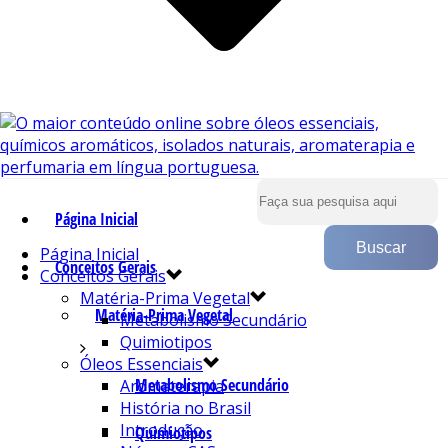
Página Inicial
Página Inicial
Conceitos Gerais
Conceitos Gerais
Matéria-Prima Vegetal
Matéria-Prima Vegetal
Metabolismo Secundário
Quimiotipos
Óleos Essenciais
Metabolismo Secundário
Aromaterapia
História no Brasil
Introdução
Quimiotipos