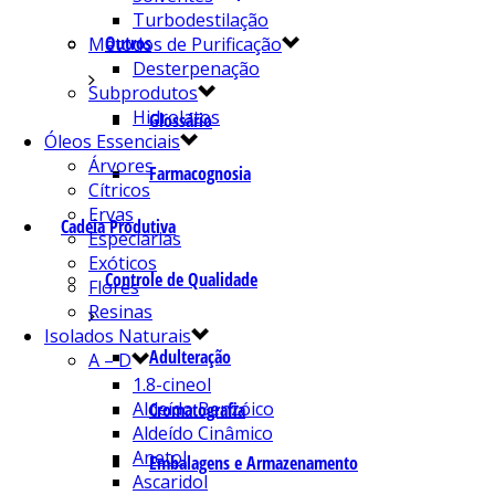
Turbodestilação
Outros
Métodos de Purificação
Desterpenação
Subprodutos
Hidrolatos
Glossário
Óleos Essenciais
Árvores
Farmacognosia
Cítricos
Ervas
Cadeia Produtiva
Especiarias
Exóticos
Controle de Qualidade
Flores
Resinas
Isolados Naturais
Adulteração
A – D
1.8-cineol
Aldeído Benzóico
Cromatografia
Aldeído Cinâmico
Anetol
Embalagens e Armazenamento
Ascaridol