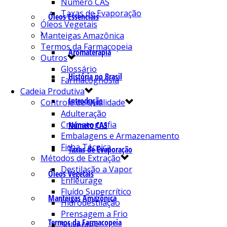
Número CAS
Taxas de Evaporação
Óleos Essenciais
Óleos Vegetais
Manteigas Amazônica
Termos da Farmacopeia
Aromaterapia
Outros
Glossário
História no Brasil
Farmacognosia
Cadeia Produtiva
Introdução
Controle de Qualidade
Adulteração
Cromatografia
Número CAS
Embalagens e Armazenamento
Ficha Técnica
Taxas de Evaporação
Métodos de Extração
Destilação a Vapor
Óleos Vegetais
Enfleurage
Fluído Supercrítico
Manteigas Amazônica
Hidrodestilação
Prensagem a Frio
Termos da Farmacopeia
Solventes