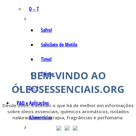
Q – T
Safrol
Salicilato de Metila
Timol
BEM-VINDO AO
Tujona
ÓLEOSESSENCIAIS.ORG
U – Z
P&D e Aplicações
Desde 2009, trazendo o que há de melhor em informações
sobre óleos essenciais, químicos aromáticos, isolados
Alimentícias
naturais, aromaterapia, fragrâncias e perfumaria.