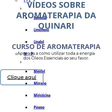
I – L
VÍDEOS SOBRE
AROMATERAPIA DA
Lemonal
QUINARI
Limoneno
Linalol
CURSO DE AROMATERAPIA
Aprenda a como utilizar toda a energia
M – P
dos Óleos Essenciais ao seu favor.
Mentol
Clique aqui
Mirceno
Miristicina
Pineno