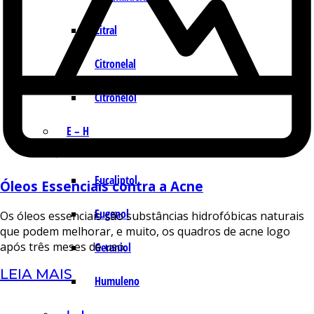
Citral
Citronelal
Citronelol
E – H
Eucaliptol
Óleos Essenciais contra a Acne
Eugenol
Os óleos essenciais são substâncias hidrofóbicas naturais
que podem melhorar, e muito, os quadros de acne logo
após três meses de uso.
Geraniol
LEIA MAIS
Humuleno