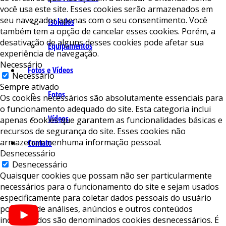
você usa este site. Esses cookies serão armazenados em
seu navegador apenas com o seu consentimento. Você
Isolados
também tem a opção de cancelar esses cookies. Porém, a
desativação de alguns desses cookies pode afetar sua
Equipamentos
experiência de navegação.
Necessário
Fotos e Vídeos
Necessário
Sempre ativado
Fotos
Os cookies necessários são absolutamente essenciais para
o funcionamento adequado do site. Esta categoria inclui
Vídeos
apenas cookies que garantem as funcionalidades básicas e
recursos de segurança do site. Esses cookies não
armazenam nenhuma informação pessoal.
Contato
Desnecessário
Desnecessário
Quaisquer cookies que possam não ser particularmente
necessários para o funcionamento do site e sejam usados ​​
especificamente para coletar dados pessoais do usuário
por meio de análises, anúncios e outros conteúdos
incorporados são denominados cookies desnecessários. É