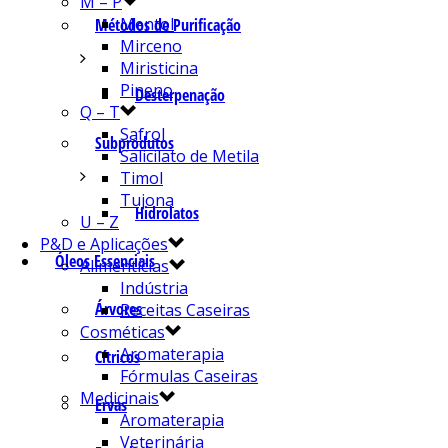
M – P
Mentol
Métodos de Purificação
Mirceno
Miristicina
Pineno
Desterpenação
Q – T
Safrol
Subprodutos
Salicilato de Metila
Timol
Tujona
Hidrolatos
U – Z
P&D e Aplicações
Óleos Essenciais
Alimentícias
Indústria
Árvores
Receitas Caseiras
Cosméticas
Aromaterapia
Cítricos
Fórmulas Caseiras
Medicinais
Ervas
Aromaterapia
Veterinária