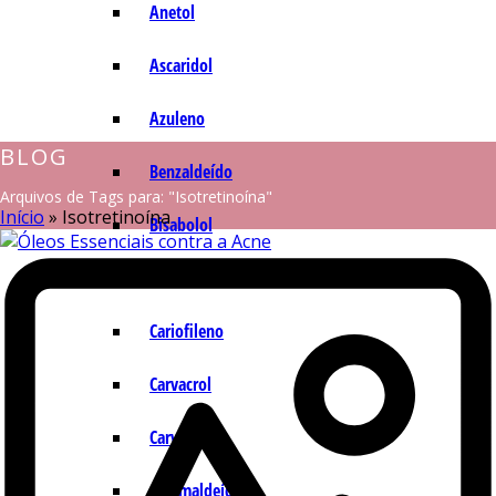
Anetol
Ascaridol
Azuleno
BLOG
Benzaldeído
Arquivos de Tags para: "Isotretinoína"
Início
»
Isotretinoína
Bisabolol
Camazuleno
Cariofileno
Carvacrol
Carvona
Cinamaldeído