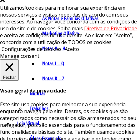
Utilizamos cookies para melhorar sua experiência em
nossos serviços e visitas repetidas de acordo com seus
As Notas e Famílias Olfativas
interesses. Ao navegar você concorda com as condições de
uso do site e de cookies. Saiba mais
Diretiva de Privacidade
Marketing Olfativo
e aceita as condições de uso do site. Ao clicar em “Aceito”,
concorda com a utilização de TODOS os cookies.
Notas A – H
Configurações de cookies
Aceito
Manage consent
Notas I – Q
Fechar
Notas R – Z
Visão geral da privacidade
Notícias
Este site usa cookies para melhorar a sua experiência
Trabalhos
enquanto navega pelo site. Destes, os cookies que são
categorizados como necessários são armazenados no seu
Loja Virtual
navegador, pois são essenciais para o funcionamento das
funcionalidades básicas do site. Também usamos cookies
Óleos Essenciais
de terceiros que nos ajudam a analisar e entender como