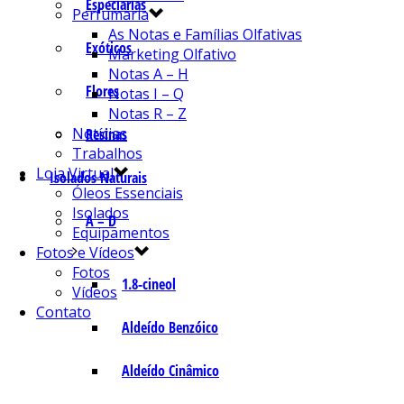
Especiarias
Perfumaria
As Notas e Famílias Olfativas
Exóticos
Marketing Olfativo
Notas A – H
Flores
Notas I – Q
Notas R – Z
Notícias
Resinas
Trabalhos
Loja Virtual
Isolados Naturais
Óleos Essenciais
Isolados
A – D
Equipamentos
Fotos e Vídeos
Fotos
1.8-cineol
Vídeos
Contato
Aldeído Benzóico
Aldeído Cinâmico