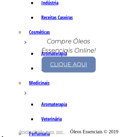
Indústria
Receitas Caseiras
Cosméticas
Compre Óleos
Essenciais Online!
Aromaterapia
CLIQUE AQUI
Fórmulas Caseiras
Medicinais
Aromaterapia
Veterinária
desenvolvido com
por
Óleos Essenciais © 2019
Perfumaria