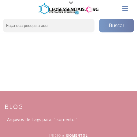
BLOG
Arquivos de Tags para: "Isomentol"
INÍCIO
»
ISOMENTOL