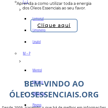
I – L
Aprenda a como utilizar toda a energia
dos Óleos Essenciais ao seu favor.
Lemonal
Clique aqui
Limoneno
Linalol
M – P
Mentol
BEM-VINDO AO
Mirceno
ÓLEOSESSENCIAIS.ORG
Miristicina
Pineno
Desde 2009, trazendo o que há de melhor em informações