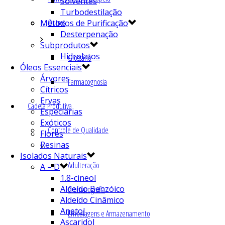
Solventes
Turbodestilação
Outros
Métodos de Purificação
Desterpenação
Subprodutos
Hidrolatos
Glossário
Óleos Essenciais
Árvores
Farmacognosia
Cítricos
Ervas
Cadeia Produtiva
Especiarias
Exóticos
Controle de Qualidade
Flores
Resinas
Isolados Naturais
Adulteração
A – D
1.8-cineol
Aldeído Benzóico
Cromatografia
Aldeído Cinâmico
Anetol
Embalagens e Armazenamento
Ascaridol