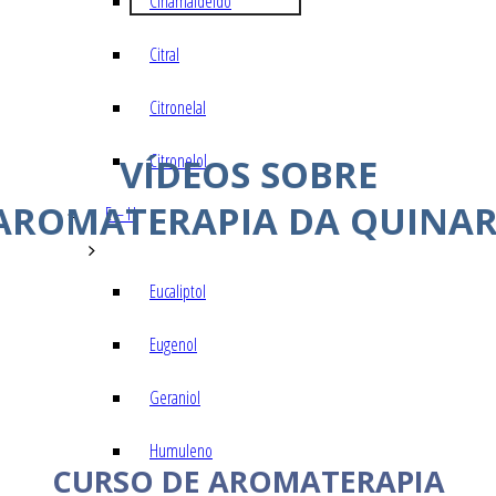
Cinamaldeído
Citral
Citronelal
Citronelol
VÍDEOS SOBRE
AROMATERAPIA DA QUINAR
E – H
Eucaliptol
Eugenol
Geraniol
Humuleno
CURSO DE AROMATERAPIA