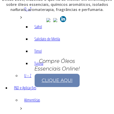
sobre óleos essenciais, químicos aromáticos, isolados
Q – T
naturais, aromaterapia, fragrâncias e perfumaria.
Safrol
Salicilato de Metila
Timol
Compre Óleos
Tujona
Essenciais Online!
U – Z
CLIQUE AQUI
P&D e Aplicações
Alimentícias