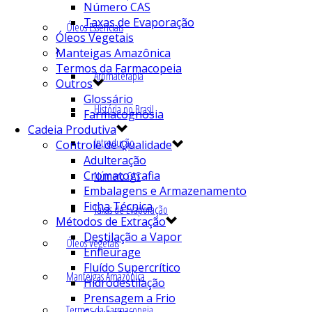
Número CAS
Taxas de Evaporação
Óleos Essenciais
Óleos Vegetais
Manteigas Amazônica
Termos da Farmacopeia
Aromaterapia
Outros
Glossário
História no Brasil
Farmacognosia
Cadeia Produtiva
Introdução
Controle de Qualidade
Adulteração
Cromatografia
Número CAS
Embalagens e Armazenamento
Ficha Técnica
Taxas de Evaporação
Métodos de Extração
Destilação a Vapor
Óleos Vegetais
Enfleurage
Fluído Supercrítico
Manteigas Amazônica
Hidrodestilação
Prensagem a Frio
Termos da Farmacopeia