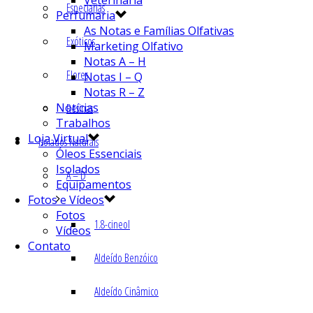
Veterinária
Especiarias
Perfumaria
As Notas e Famílias Olfativas
Exóticos
Marketing Olfativo
Notas A – H
Flores
Notas I – Q
Notas R – Z
Notícias
Resinas
Trabalhos
Loja Virtual
Isolados Naturais
Óleos Essenciais
Isolados
A – D
Equipamentos
Fotos e Vídeos
Fotos
1.8-cineol
Vídeos
Contato
Aldeído Benzóico
Aldeído Cinâmico