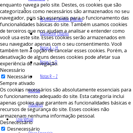
enquanto navega pelo site. Destes, os cookies que são
categorizados como necessários são armazenados no seu
navegador, pois são essenciais para o funcionamento das
As Notas e Famílias Olfativas
funcionalidades básicas do site. Também usamos cookies
de terceiros que nos ajudam a analisar e entender como
Marketing Olfativo
você usa este site. Esses cookies serão armazenados em
seu navegador apenas com o seu consentimento. Você
Notas A – H
também tem a opção de cancelar esses cookies. Porém, a
desativação de alguns desses cookies pode afetar sua
Notas I – Q
experiência de navegação.
Necessário
Notas R – Z
Necessário
Sempre ativado
Os cookies necessários são absolutamente essenciais para
Notícias
o funcionamento adequado do site. Esta categoria inclui
apenas cookies que garantem as funcionalidades básicas e
Trabalhos
recursos de segurança do site. Esses cookies não
armazenam nenhuma informação pessoal.
Loja Virtual
Desnecessário
Desnecessário