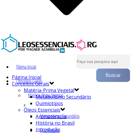
Página Inicial
Página Inicial
Conceitos Gerais
Conceitos Gerais
Matéria-Prima Vegetal
Matéria-Prima Vegetal
Metabolismo Secundário
Quimiotipos
Óleos Essenciais
Metabolismo Secundário
Aromaterapia
História no Brasil
Introdução
Quimiotipos