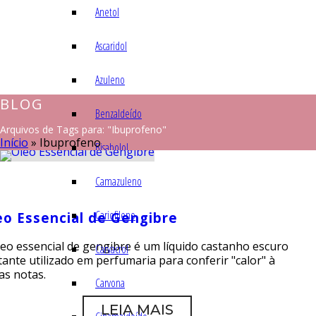
Anetol
Ascaridol
Azuleno
BLOG
Benzaldeído
Arquivos de Tags para: "Ibuprofeno"
Início
»
Ibuprofeno
Bisabolol
Camazuleno
Cariofileno
eo Essencial de Gengibre
leo essencial de gengibre é um líquido castanho escuro
Carvacrol
ante utilizado em perfumaria para conferir "calor" à
as notas.
Carvona
LEIA MAIS