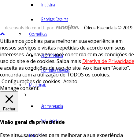
Indústria
Receitas Caseiras
desenvolvido com
por
Óleos Essenciais © 2019
Cosméticas
Utilizamos cookies para melhorar sua experiência em
nossos serviços e visitas repetidas de acordo com seus
interesses. Ao navegar você concorda com as condições de
Aromaterapia
uso do site e de cookies. Saiba mais
Diretiva de Privacidade
e aceita as condições de uso do site. Ao clicar em “Aceito”,
Fórmulas Caseiras
concorda com a utilização de TODOS os cookies.
Configurações de cookies
Aceito
Medicinais
Manage consent
Aromaterapia
Fechar
Veterinária
Visão geral da privacidade
Este site usa cookies para melhorar a sua experiência
Perfumaria