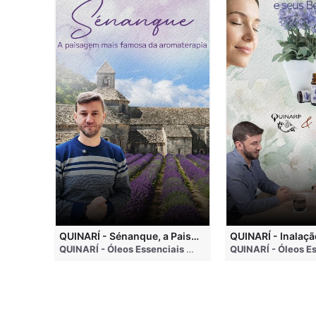
QUINARI - Métodos de Extração de Óleos Essenciais
QUINARÍ - Sénanque, a Paisagem Mais Famosa da Aromaterapia
QUINARÍ - Óleos Essenciais e Aromaterapia
• 4 months ago
QUINARÍ - Óleos Essenciais e Aromaterapia
• 3 weeks a