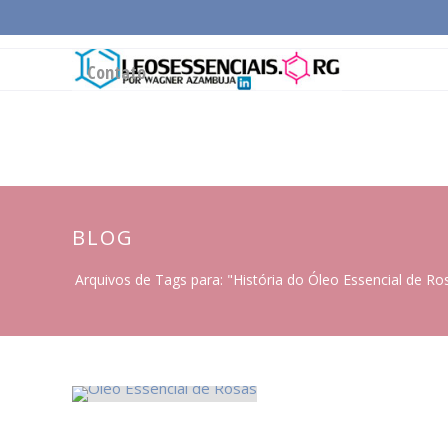
Página Inicial
Conceitos Gerais
Cadeia Pro
Contato
BLOG
Arquivos de Tags para: "História do Óleo Essencial de Ro