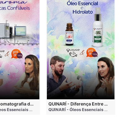
QUINARÍ - Cromatografia de Óleos Essenciais, ABRAROMA e Marcas Confiáveis
QUINARÍ - Diferença Entre Óleo Essencial e Hidrolato
nths ago
QUINARÍ - Óleos Essenciais e Aromaterapia
• 3 months ago
QUINARÍ - Óleos Essenciais e Aromaterapia
•