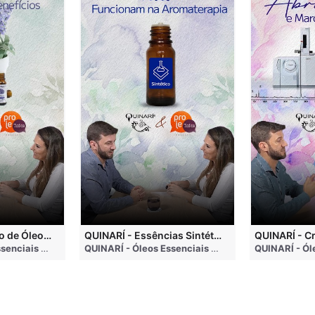
QUINARÍ - Inalação de Óleos Essenciais e Seus Benefícios
QUINARÍ - Essências Sintéticas NÃO Funcionam na Aromaterapia
go
QUINARÍ - Óleos Essenciais e Aromaterapia
• 3 months ago
QUINARÍ - Óleos Essenciais e Aromaterapia
• 3 mo