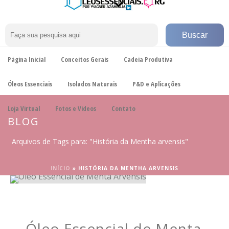
Página Inicial
Conceitos Gerais
Cadeia Produtiva
Óleos Essenciais
Isolados Naturais
P&D e Aplicações
Loja Virtual
Fotos e Vídeos
Contato
BLOG
Arquivos de Tags para: "História da Mentha arvensis"
INÍCIO
»
HISTÓRIA DA MENTHA ARVENSIS
Óleo Essencial de Menta