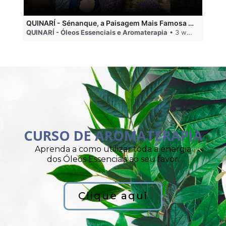
QUINARÍ - Sénanque, a Paisagem Mais Famosa da Aromaterapia
QUINARÍ - Óleos Essenciais e Aromaterapia
• 3 weeks ago
QU
CURSO DE AROMATERAPIA
Aprenda a como utilizar toda a energia
dos Óleos Essenciais ao seu favor.
Clique aqui