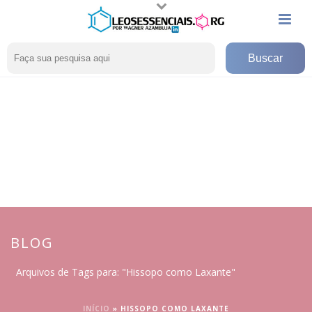
BLOG
Arquivos de Tags para: "Hissopo como Laxante"
INÍCIO
»
HISSOPO COMO LAXANTE