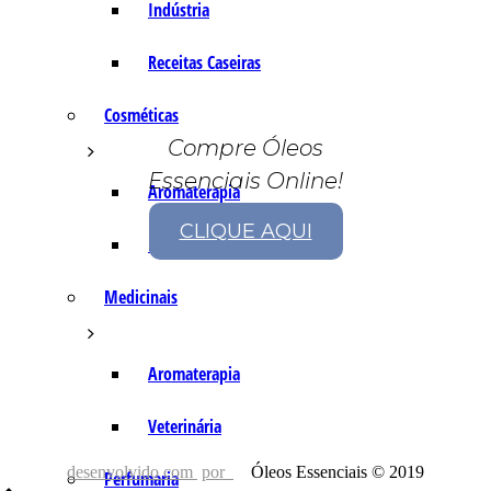
Indústria
Receitas Caseiras
Cosméticas
Compre Óleos
Essenciais Online!
Aromaterapia
CLIQUE AQUI
Fórmulas Caseiras
Medicinais
Aromaterapia
Veterinária
desenvolvido com
por
Óleos Essenciais © 2019
Perfumaria