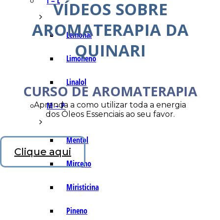
I – L
VÍDEOS SOBRE
AROMATERAPIA DA
Lemonal
QUINARI
Limoneno
Linalol
CURSO DE AROMATERAPIA
Aprenda a como utilizar toda a energia
M – P
dos Óleos Essenciais ao seu favor.
Mentol
Clique aqui
Mirceno
Miristicina
Pineno