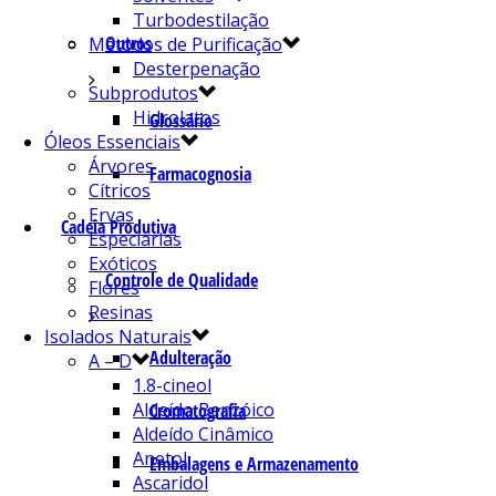
Turbodestilação
Outros
Métodos de Purificação
Desterpenação
Subprodutos
Hidrolatos
Glossário
Óleos Essenciais
Árvores
Farmacognosia
Cítricos
Ervas
Cadeia Produtiva
Especiarias
Exóticos
Controle de Qualidade
Flores
Resinas
Isolados Naturais
Adulteração
A – D
1.8-cineol
Aldeído Benzóico
Cromatografia
Aldeído Cinâmico
Anetol
Embalagens e Armazenamento
Ascaridol