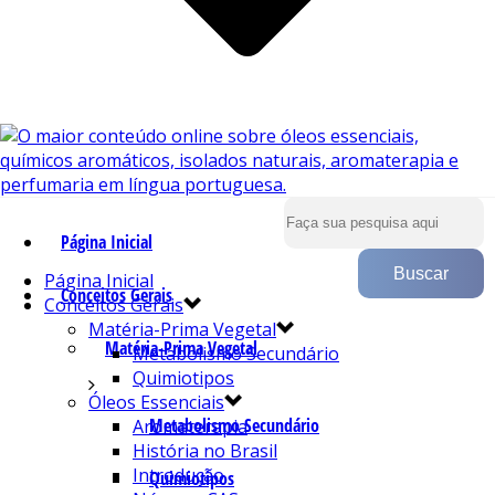
Página Inicial
Página Inicial
Conceitos Gerais
Conceitos Gerais
Matéria-Prima Vegetal
Matéria-Prima Vegetal
Metabolismo Secundário
Quimiotipos
Óleos Essenciais
Metabolismo Secundário
Aromaterapia
História no Brasil
Introdução
Quimiotipos