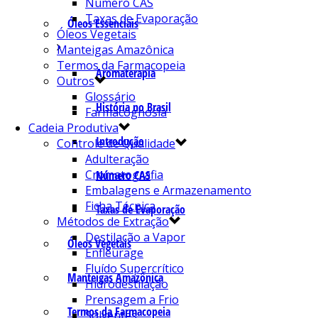
Número CAS
Taxas de Evaporação
Óleos Essenciais
Óleos Vegetais
Manteigas Amazônica
Termos da Farmacopeia
Aromaterapia
Outros
Glossário
História no Brasil
Farmacognosia
Cadeia Produtiva
Introdução
Controle de Qualidade
Adulteração
Cromatografia
Número CAS
Embalagens e Armazenamento
Ficha Técnica
Taxas de Evaporação
Métodos de Extração
Destilação a Vapor
Óleos Vegetais
Enfleurage
Fluído Supercrítico
Manteigas Amazônica
Hidrodestilação
Prensagem a Frio
Termos da Farmacopeia
Solventes