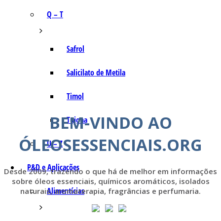
Q – T
Safrol
Salicilato de Metila
Timol
BEM-VINDO AO
Tujona
ÓLEOSESSENCIAIS.ORG
U – Z
P&D e Aplicações
Desde 2009, trazendo o que há de melhor em informações
sobre óleos essenciais, químicos aromáticos, isolados
Alimentícias
naturais, aromaterapia, fragrâncias e perfumaria.