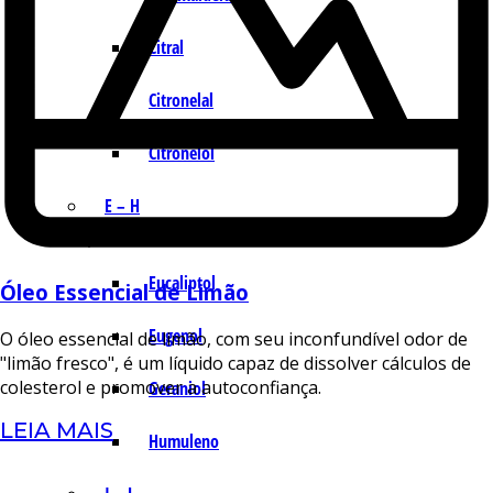
Citral
Citronelal
Citronelol
E – H
Eucaliptol
Óleo Essencial de Limão
Eugenol
O óleo essencial de limão, com seu inconfundível odor de
"limão fresco", é um líquido capaz de dissolver cálculos de
colesterol e promover a autoconfiança.
Geraniol
LEIA MAIS
Humuleno