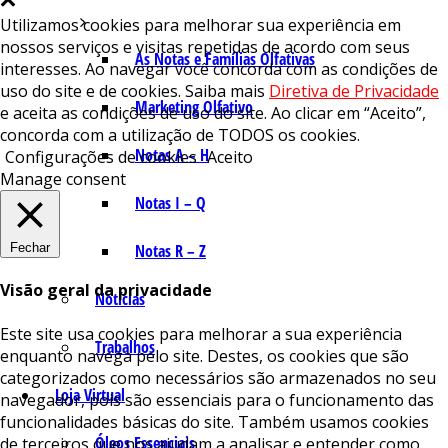
Utilizamos cookies para melhorar sua experiência em
nossos serviços e visitas repetidas de acordo com seus
As Notas e Famílias Olfativas
interesses. Ao navegar você concorda com as condições de
uso do site e de cookies. Saiba mais
Diretiva de Privacidade
Marketing Olfativo
e aceita as condições de uso do site. Ao clicar em “Aceito”,
concorda com a utilização de TODOS os cookies.
Notas A – H
Configurações de cookies
Aceito
Manage consent
Notas I – Q
Fechar
Notas R – Z
Visão geral da privacidade
Notícias
Este site usa cookies para melhorar a sua experiência
Trabalhos
enquanto navega pelo site. Destes, os cookies que são
categorizados como necessários são armazenados no seu
Loja Virtual
navegador, pois são essenciais para o funcionamento das
funcionalidades básicas do site. Também usamos cookies
Óleos Essenciais
de terceiros que nos ajudam a analisar e entender como