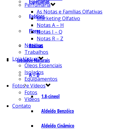
Especiarias
Perfumaria
As Notas e Famílias Olfativas
Exóticos
Marketing Olfativo
Notas A – H
Flores
Notas I – Q
Notas R – Z
Notícias
Resinas
Trabalhos
Loja Virtual
Isolados Naturais
Óleos Essenciais
Isolados
A – D
Equipamentos
Fotos e Vídeos
Fotos
1.8-cineol
Vídeos
Contato
Aldeído Benzóico
Aldeído Cinâmico