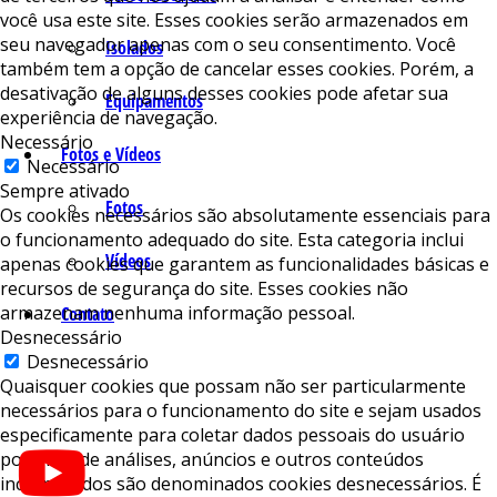
você usa este site. Esses cookies serão armazenados em
seu navegador apenas com o seu consentimento. Você
Isolados
também tem a opção de cancelar esses cookies. Porém, a
desativação de alguns desses cookies pode afetar sua
Equipamentos
experiência de navegação.
Necessário
Fotos e Vídeos
Necessário
Sempre ativado
Fotos
Os cookies necessários são absolutamente essenciais para
o funcionamento adequado do site. Esta categoria inclui
Vídeos
apenas cookies que garantem as funcionalidades básicas e
recursos de segurança do site. Esses cookies não
armazenam nenhuma informação pessoal.
Contato
Desnecessário
Desnecessário
Quaisquer cookies que possam não ser particularmente
necessários para o funcionamento do site e sejam usados ​​
especificamente para coletar dados pessoais do usuário
por meio de análises, anúncios e outros conteúdos
incorporados são denominados cookies desnecessários. É