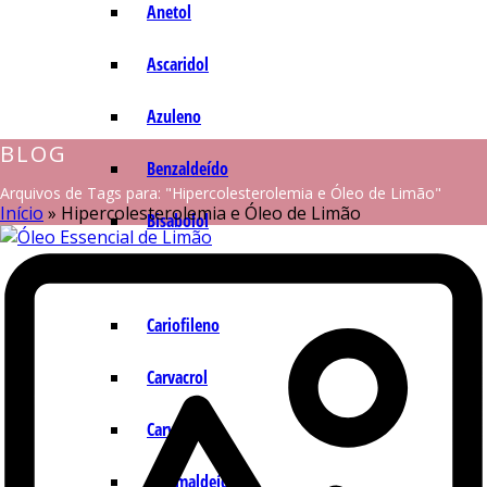
Anetol
Ascaridol
Azuleno
BLOG
Benzaldeído
Arquivos de Tags para: "Hipercolesterolemia e Óleo de Limão"
Início
»
Hipercolesterolemia e Óleo de Limão
Bisabolol
Camazuleno
Cariofileno
Carvacrol
Carvona
Cinamaldeído