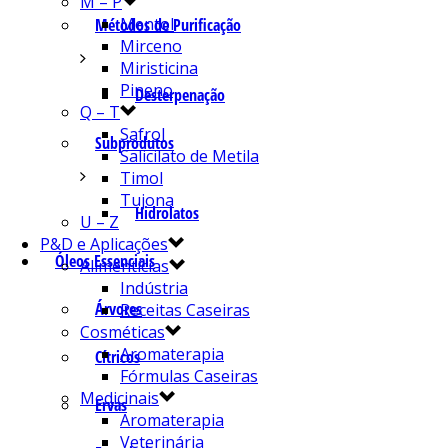
M – P
Mentol
Métodos de Purificação
Mirceno
Miristicina
Pineno
Desterpenação
Q – T
Safrol
Subprodutos
Salicilato de Metila
Timol
Tujona
Hidrolatos
U – Z
P&D e Aplicações
Óleos Essenciais
Alimentícias
Indústria
Árvores
Receitas Caseiras
Cosméticas
Aromaterapia
Cítricos
Fórmulas Caseiras
Medicinais
Ervas
Aromaterapia
Veterinária