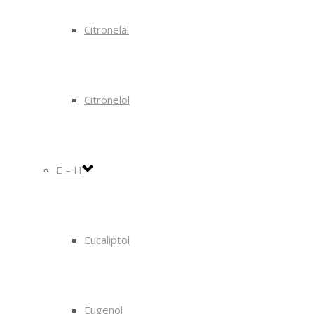
Citronelal
Citronelol
E – H
Eucaliptol
Eugenol