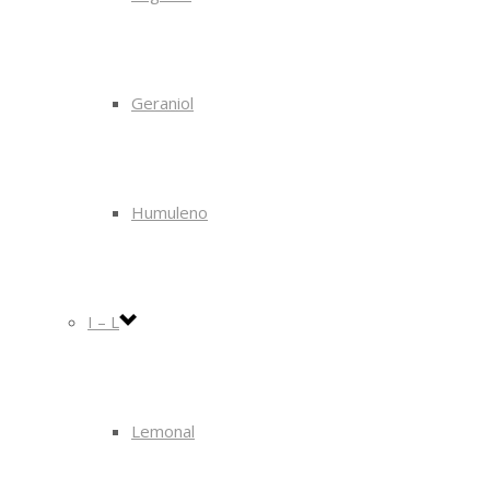
Geraniol
Humuleno
I – L
Lemonal