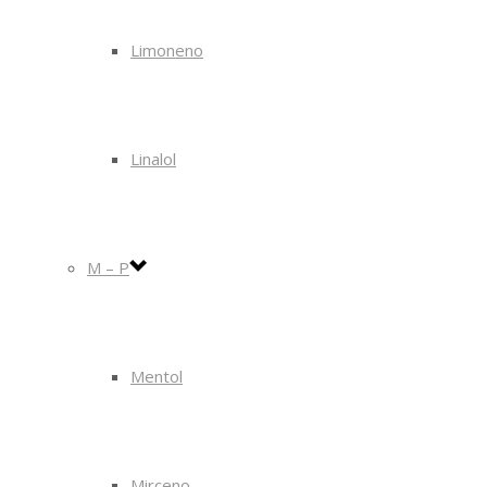
Limoneno
Linalol
M – P
Mentol
Mirceno