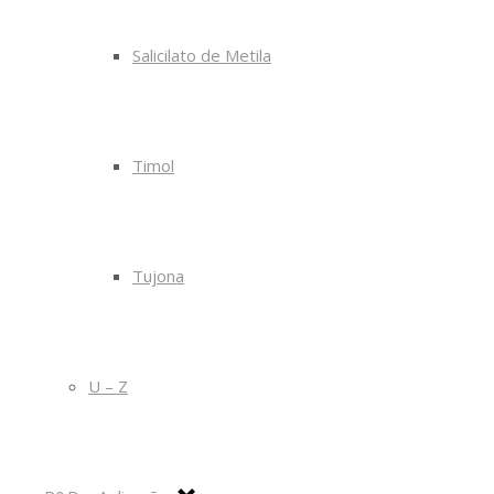
Salicilato de Metila
Timol
Tujona
U – Z