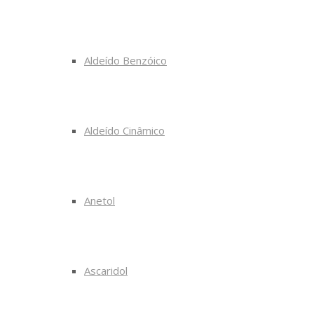
Aldeído Benzóico
Aldeído Cinâmico
Anetol
Ascaridol