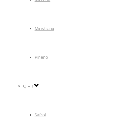
Miristicina
Pineno
Q – T
Safrol