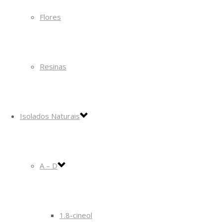
Flores
Resinas
Isolados Naturais
A – D
1.8-cineol