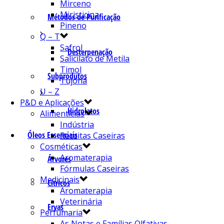
Mirceno
Miristicina
Métodos de Purificação
Pineno
Q – T
Safrol
Desterpenação
Salicilato de Metila
Timol
Subprodutos
Tujona
U – Z
P&D e Aplicações
Hidrolatos
Alimentícias
Indústria
Óleos Essenciais
Receitas Caseiras
Cosméticas
Aromaterapia
Árvores
Fórmulas Caseiras
Medicinais
Cítricos
Aromaterapia
Veterinária
Ervas
Perfumaria
As Notas e Famílias Olfativas