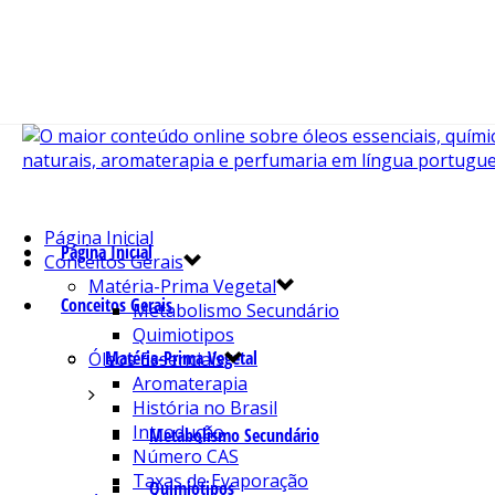
Página Inicial
Página Inicial
Conceitos Gerais
Matéria-Prima Vegetal
Conceitos Gerais
Metabolismo Secundário
Quimiotipos
Matéria-Prima Vegetal
Óleos Essenciais
Aromaterapia
História no Brasil
Introdução
Metabolismo Secundário
Número CAS
Taxas de Evaporação
Quimiotipos