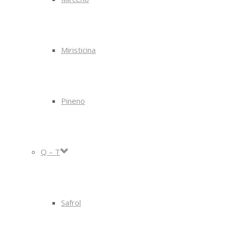
Miristicina
Pineno
Q – T
Safrol