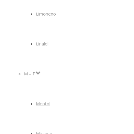
Limoneno
Linalol
M – P
Mentol
Mirceno