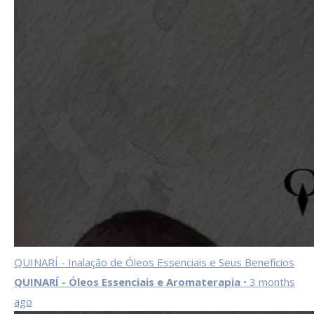
QUINARÍ - Inalação de Óleos Essenciais e Seus Benefícios
QUINARÍ - Óleos Essenciais e Aromaterapia
• 3 months
ago