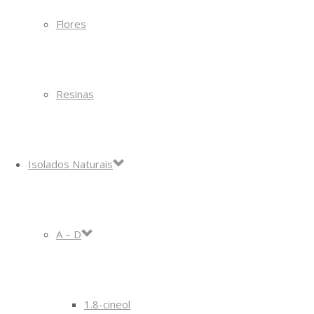
Flores
Resinas
Isolados Naturais
A – D
1.8-cineol