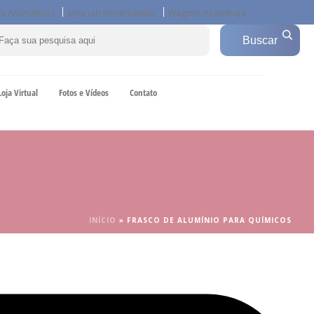
s Aromáticos
Seja um Revendedor
Wagner Azambuja
Loja Virtual
Fotos e Vídeos
Contato
INÍCIO
»
FRASCO DE ALUMÍNIO PARA QUÍMICOS