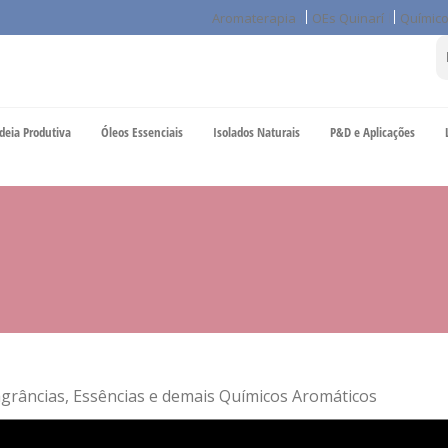
Aromaterapia
OEs Quinarí
Químico
deia Produtiva
Óleos Essenciais
Isolados Naturais
P&D e Aplicações