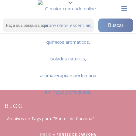
BLOG
Arquivos de Tags para: "Fontes de Carvona"
INÍCIO
»
FONTES DE CARVONA