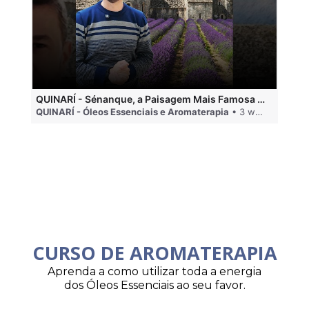
QUINARÍ - Sénanque, a Paisagem Mais Famosa da Aromaterapia
QUINARÍ - Óleos Essenciais e Aromaterapia
• 3 weeks ago
QU
CURSO DE AROMATERAPIA
Aprenda a como utilizar toda a energia
dos Óleos Essenciais ao seu favor.