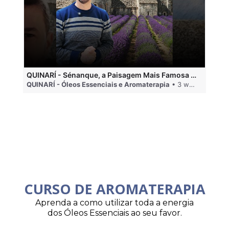
QUINARÍ - Sénanque, a Paisagem Mais Famosa da Aromaterapia
QUINARÍ - Óleos Essenciais e Aromaterapia
• 3 weeks ago
QU
CURSO DE AROMATERAPIA
Aprenda a como utilizar toda a energia
dos Óleos Essenciais ao seu favor.