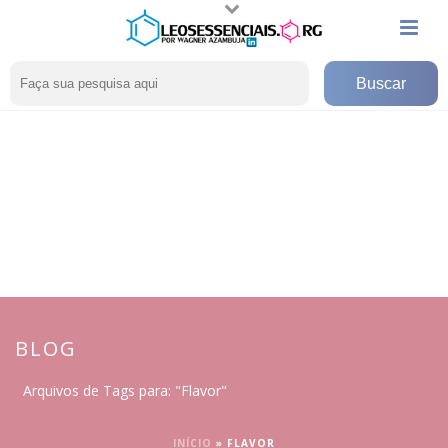
BLOG
Arquivos de Tags para: "Flavor"
INÍCIO
»
FLAVOR