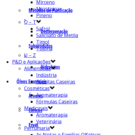
Mirceno
Miristicina
Métodos de Purificação
Pineno
Q – T
Safrol
Desterpenação
Salicilato de Metila
Timol
Subprodutos
Tujona
U – Z
P&D e Aplicações
Hidrolatos
Alimentícias
Indústria
Óleos Essenciais
Receitas Caseiras
Cosméticas
Aromaterapia
Árvores
Fórmulas Caseiras
Medicinais
Cítricos
Aromaterapia
Veterinária
Ervas
Perfumaria
As Notas e Famílias Olfativas