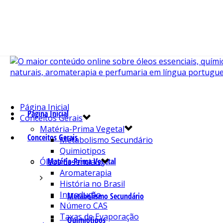
Página Inicial
Página Inicial
Conceitos Gerais
Matéria-Prima Vegetal
Conceitos Gerais
Metabolismo Secundário
Quimiotipos
Matéria-Prima Vegetal
Óleos Essenciais
Aromaterapia
História no Brasil
Introdução
Metabolismo Secundário
Número CAS
Taxas de Evaporação
Quimiotipos