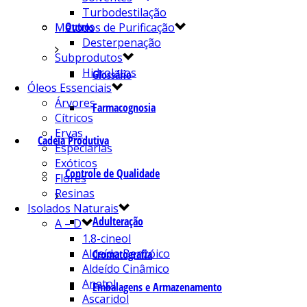
Turbodestilação
Outros
Métodos de Purificação
Desterpenação
Subprodutos
Hidrolatos
Glossário
Óleos Essenciais
Árvores
Farmacognosia
Cítricos
Ervas
Cadeia Produtiva
Especiarias
Exóticos
Controle de Qualidade
Flores
Resinas
Isolados Naturais
Adulteração
A – D
1.8-cineol
Aldeído Benzóico
Cromatografia
Aldeído Cinâmico
Anetol
Embalagens e Armazenamento
Ascaridol