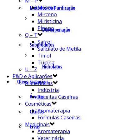
M – P
Mentol
Métodos de Purificação
Mirceno
Miristicina
Pineno
Desterpenação
Q – T
Safrol
Subprodutos
Salicilato de Metila
Timol
Tujona
Hidrolatos
U – Z
P&D e Aplicações
Óleos Essenciais
Alimentícias
Indústria
Árvores
Receitas Caseiras
Cosméticas
Aromaterapia
Cítricos
Fórmulas Caseiras
Medicinais
Ervas
Aromaterapia
Veterinária