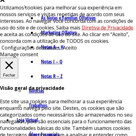
Utilizamos cookies para melhorar sua experiência em
nossos serviços e visitas repetidas de acordo com seus
As Notas e Famílias Olfativas
interesses. Ao navegar você concorda com as condições de
uso do site e de cookies. Saiba mais
Diretiva de Privacidade
Marketing Olfativo
e aceita as condições de uso do site. Ao clicar em “Aceito”,
concorda com a utilização de TODOS os cookies.
Notas A – H
Configurações de cookies
Aceito
Manage consent
Notas I – Q
Fechar
Notas R – Z
Visão geral da privacidade
Notícias
Este site usa cookies para melhorar a sua experiência
Trabalhos
enquanto navega pelo site. Destes, os cookies que são
categorizados como necessários são armazenados no seu
Loja Virtual
navegador, pois são essenciais para o funcionamento das
funcionalidades básicas do site. Também usamos cookies
Óleos Essenciais
de terceiros que nos ajudam a analisar e entender como