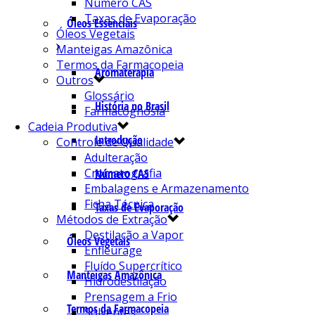
Número CAS
Taxas de Evaporação
Óleos Essenciais
Óleos Vegetais
Manteigas Amazônica
Termos da Farmacopeia
Aromaterapia
Outros
Glossário
História no Brasil
Farmacognosia
Cadeia Produtiva
Introdução
Controle de Qualidade
Adulteração
Cromatografia
Número CAS
Embalagens e Armazenamento
Ficha Técnica
Taxas de Evaporação
Métodos de Extração
Destilação a Vapor
Óleos Vegetais
Enfleurage
Fluído Supercrítico
Manteigas Amazônica
Hidrodestilação
Prensagem a Frio
Termos da Farmacopeia
Solventes