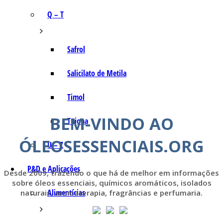
Q – T
Safrol
Salicilato de Metila
Timol
BEM-VINDO AO
Tujona
ÓLEOSESSENCIAIS.ORG
U – Z
P&D e Aplicações
Desde 2009, trazendo o que há de melhor em informações
sobre óleos essenciais, químicos aromáticos, isolados
Alimentícias
naturais, aromaterapia, fragrâncias e perfumaria.