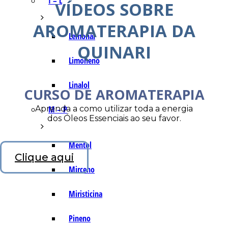
I – L
VÍDEOS SOBRE
AROMATERAPIA DA
Lemonal
QUINARI
Limoneno
Linalol
CURSO DE AROMATERAPIA
Aprenda a como utilizar toda a energia
M – P
dos Óleos Essenciais ao seu favor.
Mentol
Clique aqui
Mirceno
Miristicina
Pineno