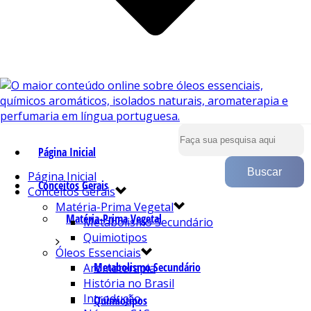
Página Inicial
Página Inicial
Conceitos Gerais
Conceitos Gerais
Matéria-Prima Vegetal
Matéria-Prima Vegetal
Metabolismo Secundário
Quimiotipos
Óleos Essenciais
Metabolismo Secundário
Aromaterapia
História no Brasil
Introdução
Quimiotipos