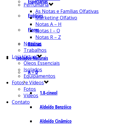
Especiarias
Perfumaria
As Notas e Famílias Olfativas
Exóticos
Marketing Olfativo
Notas A – H
Flores
Notas I – Q
Notas R – Z
Notícias
Resinas
Trabalhos
Loja Virtual
Isolados Naturais
Óleos Essenciais
Isolados
A – D
Equipamentos
Fotos e Vídeos
Fotos
1.8-cineol
Vídeos
Contato
Aldeído Benzóico
Aldeído Cinâmico