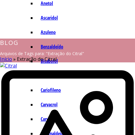
Anetol
Ascaridol
Azuleno
BLOG
Benzaldeído
Arquivos de Tags para: "Extração do Citral"
Início
»
Extração do Citral
Bisabolol
Camazuleno
Cariofileno
Carvacrol
Carvona
Cinamaldeído