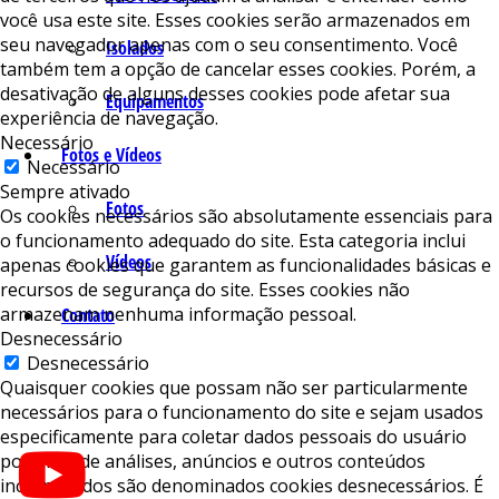
você usa este site. Esses cookies serão armazenados em
seu navegador apenas com o seu consentimento. Você
Isolados
também tem a opção de cancelar esses cookies. Porém, a
desativação de alguns desses cookies pode afetar sua
Equipamentos
experiência de navegação.
Necessário
Fotos e Vídeos
Necessário
Sempre ativado
Fotos
Os cookies necessários são absolutamente essenciais para
o funcionamento adequado do site. Esta categoria inclui
Vídeos
apenas cookies que garantem as funcionalidades básicas e
recursos de segurança do site. Esses cookies não
armazenam nenhuma informação pessoal.
Contato
Desnecessário
Desnecessário
Quaisquer cookies que possam não ser particularmente
necessários para o funcionamento do site e sejam usados ​​
especificamente para coletar dados pessoais do usuário
por meio de análises, anúncios e outros conteúdos
incorporados são denominados cookies desnecessários. É