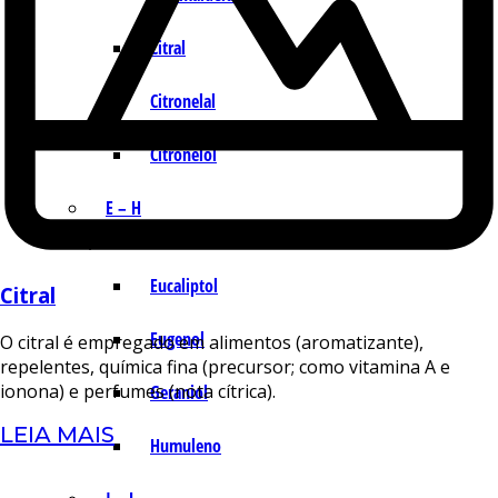
Citral
Citronelal
Citronelol
E – H
Eucaliptol
Citral
Eugenol
O citral é empregado em alimentos (aromatizante),
repelentes, química fina (precursor; como vitamina A e
ionona) e perfumes (nota cítrica).
Geraniol
LEIA MAIS
Humuleno