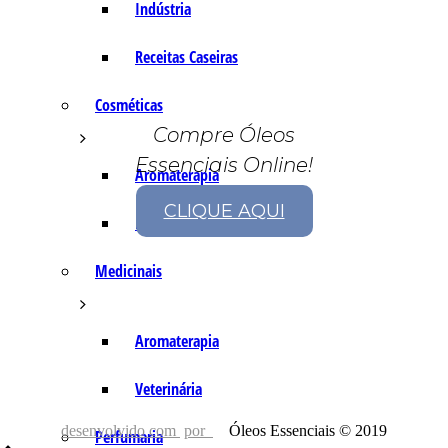
Indústria
Receitas Caseiras
Cosméticas
Compre Óleos
Essenciais Online!
Aromaterapia
CLIQUE AQUI
Fórmulas Caseiras
Medicinais
Aromaterapia
Veterinária
desenvolvido com
por
Óleos Essenciais © 2019
Perfumaria