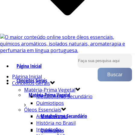
Página Inicial
Página Inicial
Conceitos Gerais
Conceitos Gerais
Matéria-Prima Vegetal
Matéria-Prima Vegetal
Metabolismo Secundário
Quimiotipos
Óleos Essenciais
Metabolismo Secundário
Aromaterapia
História no Brasil
Introdução
Quimiotipos