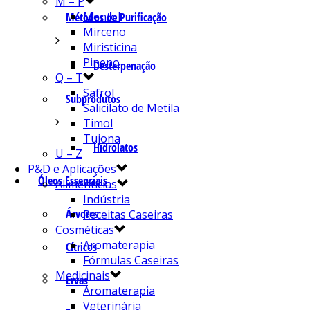
M – P
Mentol
Métodos de Purificação
Mirceno
Miristicina
Pineno
Desterpenação
Q – T
Safrol
Subprodutos
Salicilato de Metila
Timol
Tujona
Hidrolatos
U – Z
P&D e Aplicações
Óleos Essenciais
Alimentícias
Indústria
Árvores
Receitas Caseiras
Cosméticas
Aromaterapia
Cítricos
Fórmulas Caseiras
Medicinais
Ervas
Aromaterapia
Veterinária