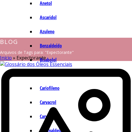
Anetol
Ascaridol
Azuleno
BLOG
Benzaldeído
Arquivos de Tags para: "Expectorante"
Início
»
Expectorante
Bisabolol
Camazuleno
Cariofileno
Carvacrol
Carvona
Cinamaldeído