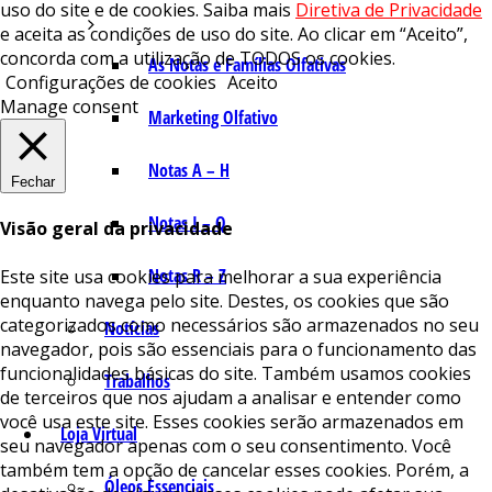
uso do site e de cookies. Saiba mais
Diretiva de Privacidade
e aceita as condições de uso do site. Ao clicar em “Aceito”,
concorda com a utilização de TODOS os cookies.
As Notas e Famílias Olfativas
Configurações de cookies
Aceito
Manage consent
Marketing Olfativo
Notas A – H
Fechar
Notas I – Q
Visão geral da privacidade
Notas R – Z
Este site usa cookies para melhorar a sua experiência
enquanto navega pelo site. Destes, os cookies que são
categorizados como necessários são armazenados no seu
Notícias
navegador, pois são essenciais para o funcionamento das
funcionalidades básicas do site. Também usamos cookies
Trabalhos
de terceiros que nos ajudam a analisar e entender como
você usa este site. Esses cookies serão armazenados em
Loja Virtual
seu navegador apenas com o seu consentimento. Você
também tem a opção de cancelar esses cookies. Porém, a
Óleos Essenciais