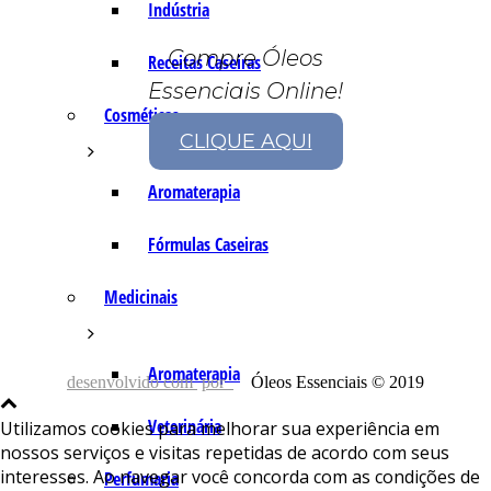
Indústria
Compre Óleos
Receitas Caseiras
Essenciais Online!
Cosméticas
CLIQUE AQUI
Aromaterapia
Fórmulas Caseiras
Medicinais
Aromaterapia
desenvolvido com
por
Óleos Essenciais © 2019
Veterinária
Utilizamos cookies para melhorar sua experiência em
nossos serviços e visitas repetidas de acordo com seus
interesses. Ao navegar você concorda com as condições de
Perfumaria