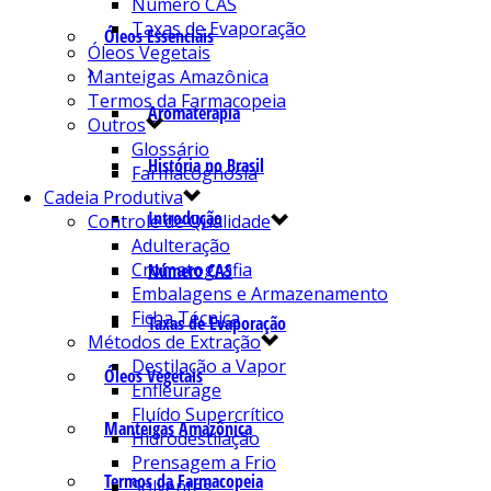
Número CAS
Taxas de Evaporação
Óleos Essenciais
Óleos Vegetais
Manteigas Amazônica
Termos da Farmacopeia
Aromaterapia
Outros
Glossário
História no Brasil
Farmacognosia
Cadeia Produtiva
Introdução
Controle de Qualidade
Adulteração
Cromatografia
Número CAS
Embalagens e Armazenamento
Ficha Técnica
Taxas de Evaporação
Métodos de Extração
Destilação a Vapor
Óleos Vegetais
Enfleurage
Fluído Supercrítico
Manteigas Amazônica
Hidrodestilação
Prensagem a Frio
Termos da Farmacopeia
Solventes