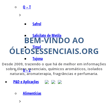
Q – T
Safrol
Salicilato de Metila
BEM-VINDO AO
Timol
ÓLEOSESSENCIAIS.ORG
Tujona
Desde 2009, trazendo o que há de melhor em informações
sobre óleos essenciais, químicos aromáticos, isolados
U – Z
naturais, aromaterapia, fragrâncias e perfumaria.
P&D e Aplicações
Alimentícias