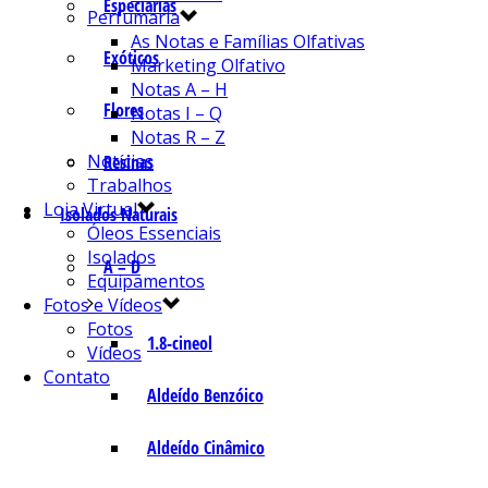
Especiarias
Perfumaria
As Notas e Famílias Olfativas
Exóticos
Marketing Olfativo
Notas A – H
Flores
Notas I – Q
Notas R – Z
Notícias
Resinas
Trabalhos
Loja Virtual
Isolados Naturais
Óleos Essenciais
Isolados
A – D
Equipamentos
Fotos e Vídeos
Fotos
1.8-cineol
Vídeos
Contato
Aldeído Benzóico
Aldeído Cinâmico