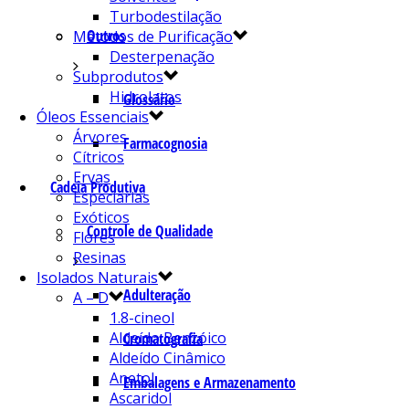
Turbodestilação
Outros
Métodos de Purificação
Desterpenação
Subprodutos
Hidrolatos
Glossário
Óleos Essenciais
Árvores
Farmacognosia
Cítricos
Ervas
Cadeia Produtiva
Especiarias
Exóticos
Controle de Qualidade
Flores
Resinas
Isolados Naturais
Adulteração
A – D
1.8-cineol
Aldeído Benzóico
Cromatografia
Aldeído Cinâmico
Anetol
Embalagens e Armazenamento
Ascaridol