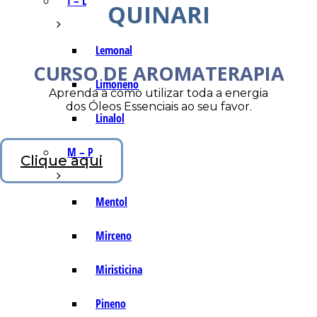
I – L
QUINARI
Lemonal
CURSO DE AROMATERAPIA
Limoneno
Aprenda a como utilizar toda a energia
dos Óleos Essenciais ao seu favor.
Linalol
M – P
Clique aqui
Mentol
Mirceno
Miristicina
Pineno