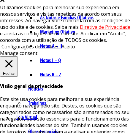
Utilizamos cookies para melhorar sua experiência em
nossos serviços e visitas repetidas de acordo com seus
As Notas e Famílias Olfativas
interesses. Ao navegar você concorda com as condições de
uso do site e de cookies. Saiba mais
Diretiva de Privacidade
Marketing Olfativo
e aceita as condições de uso do site. Ao clicar em “Aceito”,
concorda com a utilização de TODOS os cookies.
Notas A – H
Configurações de cookies
Aceito
Manage consent
Notas I – Q
Fechar
Notas R – Z
Visão geral da privacidade
Notícias
Este site usa cookies para melhorar a sua experiência
Trabalhos
enquanto navega pelo site. Destes, os cookies que são
categorizados como necessários são armazenados no seu
Loja Virtual
navegador, pois são essenciais para o funcionamento das
funcionalidades básicas do site. Também usamos cookies
Óleos Essenciais
de terceiros que nos ajudam a analisar e entender como