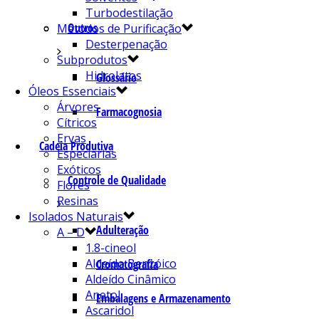
Turbodestilação
Outros
Métodos de Purificação
Desterpenação
Subprodutos
Hidrolatos
Glossário
Óleos Essenciais
Árvores
Farmacognosia
Cítricos
Ervas
Cadeia Produtiva
Especiarias
Exóticos
Controle de Qualidade
Flores
Resinas
Isolados Naturais
Adulteração
A – D
1.8-cineol
Aldeído Benzóico
Cromatografia
Aldeído Cinâmico
Anetol
Embalagens e Armazenamento
Ascaridol