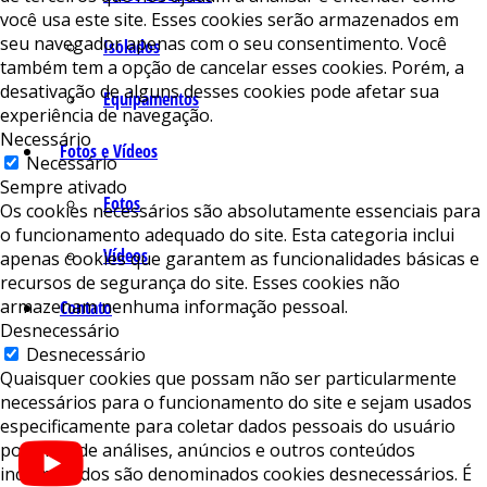
você usa este site. Esses cookies serão armazenados em
seu navegador apenas com o seu consentimento. Você
Isolados
também tem a opção de cancelar esses cookies. Porém, a
desativação de alguns desses cookies pode afetar sua
Equipamentos
experiência de navegação.
Necessário
Fotos e Vídeos
Necessário
Sempre ativado
Fotos
Os cookies necessários são absolutamente essenciais para
o funcionamento adequado do site. Esta categoria inclui
Vídeos
apenas cookies que garantem as funcionalidades básicas e
recursos de segurança do site. Esses cookies não
armazenam nenhuma informação pessoal.
Contato
Desnecessário
Desnecessário
Quaisquer cookies que possam não ser particularmente
necessários para o funcionamento do site e sejam usados ​​
especificamente para coletar dados pessoais do usuário
por meio de análises, anúncios e outros conteúdos
incorporados são denominados cookies desnecessários. É