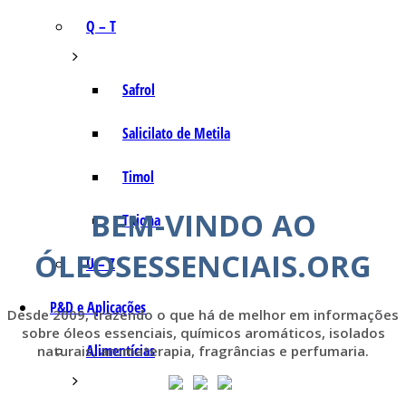
Q – T
Safrol
Salicilato de Metila
Timol
BEM-VINDO AO
Tujona
ÓLEOSESSENCIAIS.ORG
U – Z
P&D e Aplicações
Desde 2009, trazendo o que há de melhor em informações
sobre óleos essenciais, químicos aromáticos, isolados
Alimentícias
naturais, aromaterapia, fragrâncias e perfumaria.