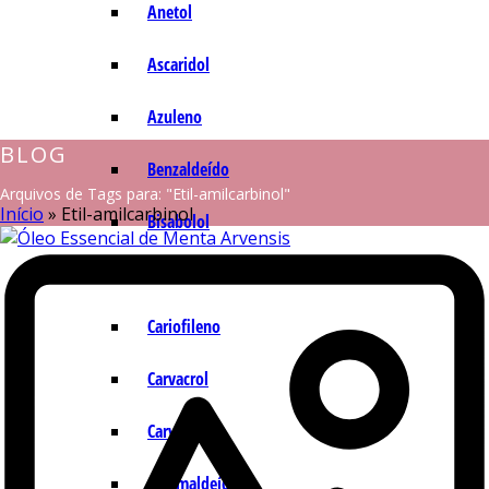
Anetol
Ascaridol
Azuleno
BLOG
Benzaldeído
Arquivos de Tags para: "Etil-amilcarbinol"
Início
»
Etil-amilcarbinol
Bisabolol
Camazuleno
Cariofileno
Carvacrol
Carvona
Cinamaldeído