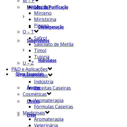
M – P
Mentol
Métodos de Purificação
Mirceno
Miristicina
Pineno
Desterpenação
Q – T
Safrol
Subprodutos
Salicilato de Metila
Timol
Tujona
Hidrolatos
U – Z
P&D e Aplicações
Óleos Essenciais
Alimentícias
Indústria
Árvores
Receitas Caseiras
Cosméticas
Aromaterapia
Cítricos
Fórmulas Caseiras
Medicinais
Ervas
Aromaterapia
Veterinária