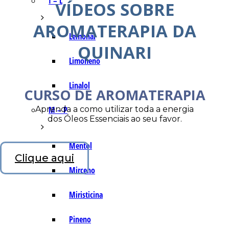
I – L
VÍDEOS SOBRE
AROMATERAPIA DA
Lemonal
QUINARI
Limoneno
Linalol
CURSO DE AROMATERAPIA
Aprenda a como utilizar toda a energia
M – P
dos Óleos Essenciais ao seu favor.
Mentol
Clique aqui
Mirceno
Miristicina
Pineno