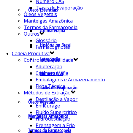
Número CAS
Taxas de Evaporação
Óleos Essenciais
Óleos Vegetais
Manteigas Amazônica
Termos da Farmacopeia
Aromaterapia
Outros
Glossário
História no Brasil
Farmacognosia
Cadeia Produtiva
Introdução
Controle de Qualidade
Adulteração
Cromatografia
Número CAS
Embalagens e Armazenamento
Ficha Técnica
Taxas de Evaporação
Métodos de Extração
Destilação a Vapor
Óleos Vegetais
Enfleurage
Fluído Supercrítico
Manteigas Amazônica
Hidrodestilação
Prensagem a Frio
Termos da Farmacopeia
Solventes