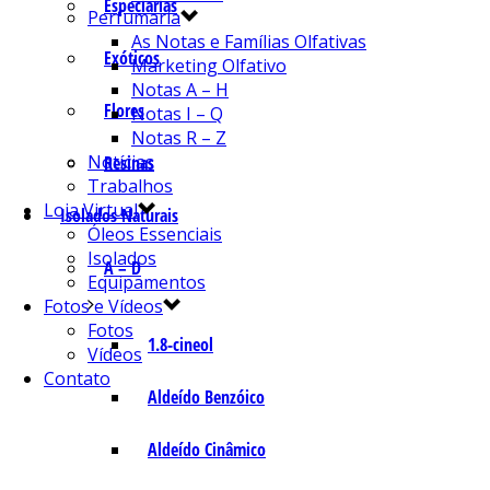
Especiarias
Perfumaria
As Notas e Famílias Olfativas
Exóticos
Marketing Olfativo
Notas A – H
Flores
Notas I – Q
Notas R – Z
Notícias
Resinas
Trabalhos
Loja Virtual
Isolados Naturais
Óleos Essenciais
Isolados
A – D
Equipamentos
Fotos e Vídeos
Fotos
1.8-cineol
Vídeos
Contato
Aldeído Benzóico
Aldeído Cinâmico