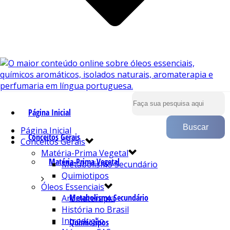
Página Inicial
Página Inicial
Conceitos Gerais
Conceitos Gerais
Matéria-Prima Vegetal
Matéria-Prima Vegetal
Metabolismo Secundário
Quimiotipos
Óleos Essenciais
Metabolismo Secundário
Aromaterapia
História no Brasil
Introdução
Quimiotipos