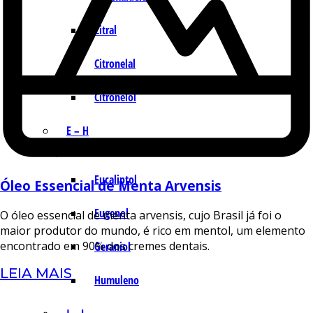
Citral
Citronelal
Citronelol
E – H
Eucaliptol
Óleo Essencial de Menta Arvensis
Eugenol
O óleo essencial de menta arvensis, cujo Brasil já foi o
maior produtor do mundo, é rico em mentol, um elemento
encontrado em 90% dos cremes dentais.
Geraniol
LEIA MAIS
Humuleno