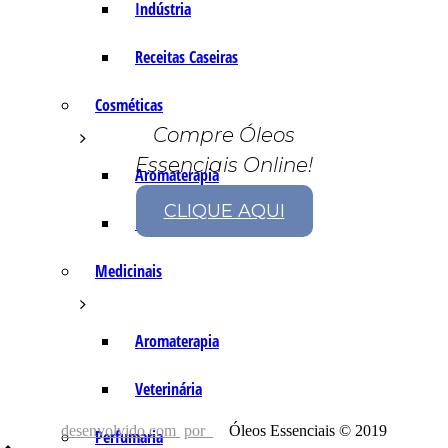
Indústria
Receitas Caseiras
Cosméticas
Compre Óleos
Essenciais Online!
Aromaterapia
CLIQUE AQUI
Fórmulas Caseiras
Medicinais
Aromaterapia
Veterinária
desenvolvido com
por
Óleos Essenciais © 2019
Perfumaria