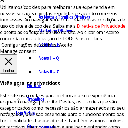
Utilizamos cookies para melhorar sua experiência em
nossos serviços e visitas repetidas de acordo com seus
As Notas e Famílias Olfativas
interesses. Ao navegar você concorda com as condições de
uso do site e de cookies. Saiba mais
Diretiva de Privacidade
Marketing Olfativo
e aceita as condições de uso do site. Ao clicar em “Aceito”,
concorda com a utilização de TODOS os cookies.
Notas A – H
Configurações de cookies
Aceito
Manage consent
Notas I – Q
Fechar
Notas R – Z
Visão geral da privacidade
Notícias
Este site usa cookies para melhorar a sua experiência
Trabalhos
enquanto navega pelo site. Destes, os cookies que são
categorizados como necessários são armazenados no seu
Loja Virtual
navegador, pois são essenciais para o funcionamento das
funcionalidades básicas do site. Também usamos cookies
Óleos Essenciais
de terceiros que nos ajudam a analisar e entender como