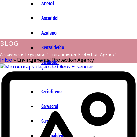
Anetol
Ascaridol
Azuleno
BLOG
Benzaldeído
Arquivos de Tags para: "Environmental Protection Agency"
Início
»
Environmental Protection Agency
Bisabolol
Camazuleno
Cariofileno
Carvacrol
Carvona
Cinamaldeído