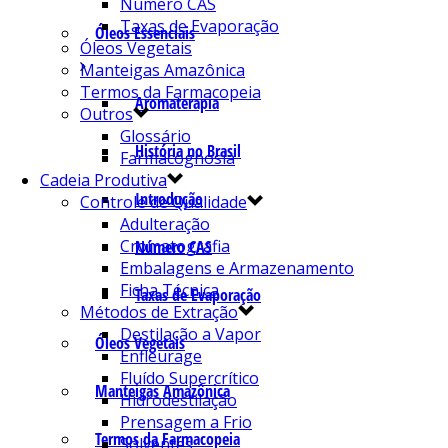
Número CAS
Taxas de Evaporação
Óleos Essenciais
Óleos Vegetais
Manteigas Amazônica
Termos da Farmacopeia
Aromaterapia
Outros
Glossário
História no Brasil
Farmacognosia
Cadeia Produtiva
Introdução
Controle de Qualidade
Adulteração
Cromatografia
Número CAS
Embalagens e Armazenamento
Ficha Técnica
Taxas de Evaporação
Métodos de Extração
Destilação a Vapor
Óleos Vegetais
Enfleurage
Fluído Supercrítico
Manteigas Amazônica
Hidrodestilação
Prensagem a Frio
Termos da Farmacopeia
Solventes