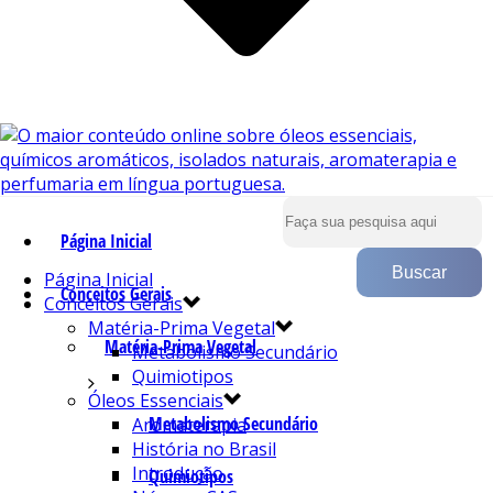
Página Inicial
Página Inicial
Conceitos Gerais
Conceitos Gerais
Matéria-Prima Vegetal
Matéria-Prima Vegetal
Metabolismo Secundário
Quimiotipos
Óleos Essenciais
Metabolismo Secundário
Aromaterapia
História no Brasil
Introdução
Quimiotipos