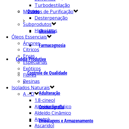
Turbodestilação
Outros
Métodos de Purificação
Desterpenação
Subprodutos
Hidrolatos
Glossário
Óleos Essenciais
Árvores
Farmacognosia
Cítricos
Ervas
Cadeia Produtiva
Especiarias
Exóticos
Controle de Qualidade
Flores
Resinas
Isolados Naturais
Adulteração
A – D
1.8-cineol
Aldeído Benzóico
Cromatografia
Aldeído Cinâmico
Anetol
Embalagens e Armazenamento
Ascaridol