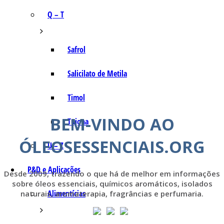
Q – T
Safrol
Salicilato de Metila
Timol
BEM-VINDO AO
Tujona
ÓLEOSESSENCIAIS.ORG
U – Z
P&D e Aplicações
Desde 2009, trazendo o que há de melhor em informações
sobre óleos essenciais, químicos aromáticos, isolados
Alimentícias
naturais, aromaterapia, fragrâncias e perfumaria.