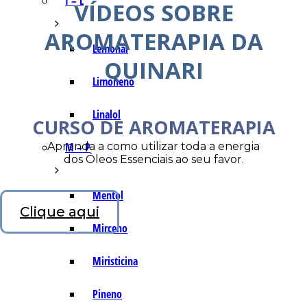
I – L
VÍDEOS SOBRE
AROMATERAPIA DA
Lemonal
QUINARI
Limoneno
Linalol
CURSO DE AROMATERAPIA
Aprenda a como utilizar toda a energia
M – P
dos Óleos Essenciais ao seu favor.
Mentol
Clique aqui
Mirceno
Miristicina
Pineno