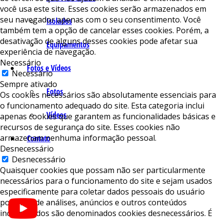
você usa este site. Esses cookies serão armazenados em
seu navegador apenas com o seu consentimento. Você
Isolados
também tem a opção de cancelar esses cookies. Porém, a
desativação de alguns desses cookies pode afetar sua
Equipamentos
experiência de navegação.
Necessário
Fotos e Vídeos
Necessário
Sempre ativado
Fotos
Os cookies necessários são absolutamente essenciais para
o funcionamento adequado do site. Esta categoria inclui
Vídeos
apenas cookies que garantem as funcionalidades básicas e
recursos de segurança do site. Esses cookies não
armazenam nenhuma informação pessoal.
Contato
Desnecessário
Desnecessário
Quaisquer cookies que possam não ser particularmente
necessários para o funcionamento do site e sejam usados ​​
especificamente para coletar dados pessoais do usuário
por meio de análises, anúncios e outros conteúdos
incorporados são denominados cookies desnecessários. É