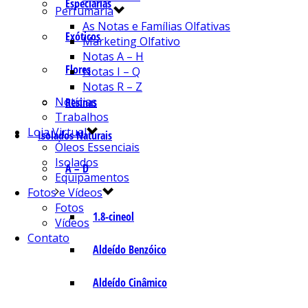
Especiarias
Perfumaria
As Notas e Famílias Olfativas
Exóticos
Marketing Olfativo
Notas A – H
Flores
Notas I – Q
Notas R – Z
Notícias
Resinas
Trabalhos
Loja Virtual
Isolados Naturais
Óleos Essenciais
Isolados
A – D
Equipamentos
Fotos e Vídeos
Fotos
1.8-cineol
Vídeos
Contato
Aldeído Benzóico
Aldeído Cinâmico