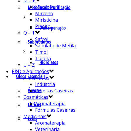
M – P
Mentol
Métodos de Purificação
Mirceno
Miristicina
Pineno
Desterpenação
Q – T
Safrol
Subprodutos
Salicilato de Metila
Timol
Tujona
Hidrolatos
U – Z
P&D e Aplicações
Óleos Essenciais
Alimentícias
Indústria
Árvores
Receitas Caseiras
Cosméticas
Aromaterapia
Cítricos
Fórmulas Caseiras
Medicinais
Ervas
Aromaterapia
Veterinária