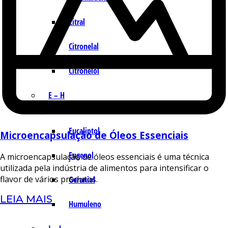
Citral
Citronelal
Citronelol
E – H
Eucaliptol
Microencapsulação de Óleos Essenciais
Eugenol
A microencapsulação de óleos essenciais é uma técnica
utilizada pela indústria de alimentos para intensificar o
flavor de vários produtos.
Geraniol
LEIA MAIS
Humuleno