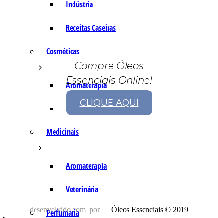
Indústria
Receitas Caseiras
Cosméticas
Compre Óleos
Essenciais Online!
Aromaterapia
CLIQUE AQUI
Fórmulas Caseiras
Medicinais
Aromaterapia
Veterinária
desenvolvido com
por
Óleos Essenciais © 2019
Perfumaria