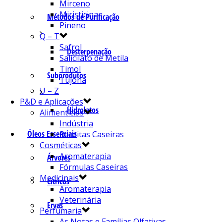
Mirceno
Miristicina
Métodos de Purificação
Pineno
Q – T
Safrol
Desterpenação
Salicilato de Metila
Timol
Subprodutos
Tujona
U – Z
P&D e Aplicações
Hidrolatos
Alimentícias
Indústria
Óleos Essenciais
Receitas Caseiras
Cosméticas
Aromaterapia
Árvores
Fórmulas Caseiras
Medicinais
Cítricos
Aromaterapia
Veterinária
Ervas
Perfumaria
As Notas e Famílias Olfativas