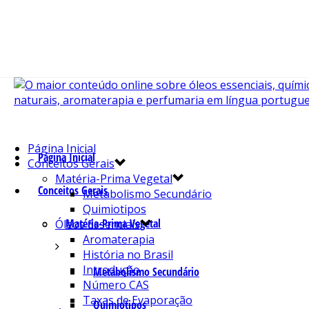
Página Inicial
Página Inicial
Conceitos Gerais
Matéria-Prima Vegetal
Conceitos Gerais
Metabolismo Secundário
Quimiotipos
Matéria-Prima Vegetal
Óleos Essenciais
Aromaterapia
História no Brasil
Introdução
Metabolismo Secundário
Número CAS
Taxas de Evaporação
Quimiotipos