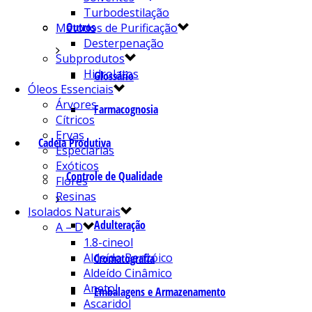
Turbodestilação
Outros
Métodos de Purificação
Desterpenação
Subprodutos
Hidrolatos
Glossário
Óleos Essenciais
Árvores
Farmacognosia
Cítricos
Ervas
Cadeia Produtiva
Especiarias
Exóticos
Controle de Qualidade
Flores
Resinas
Isolados Naturais
Adulteração
A – D
1.8-cineol
Aldeído Benzóico
Cromatografia
Aldeído Cinâmico
Anetol
Embalagens e Armazenamento
Ascaridol