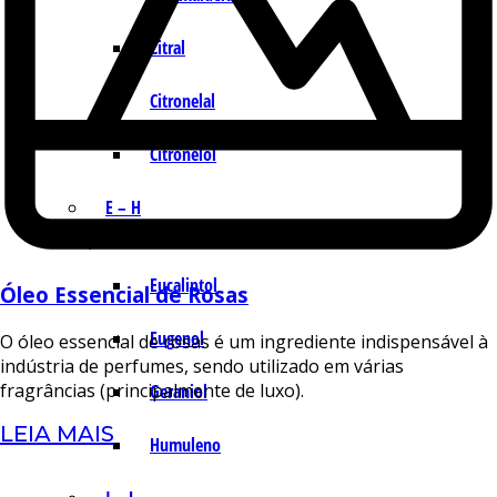
Citral
Citronelal
Citronelol
E – H
Eucaliptol
Óleo Essencial de Rosas
Eugenol
O óleo essencial de rosas é um ingrediente indispensável à
indústria de perfumes, sendo utilizado em várias
fragrâncias (principalmente de luxo).
Geraniol
LEIA MAIS
Humuleno