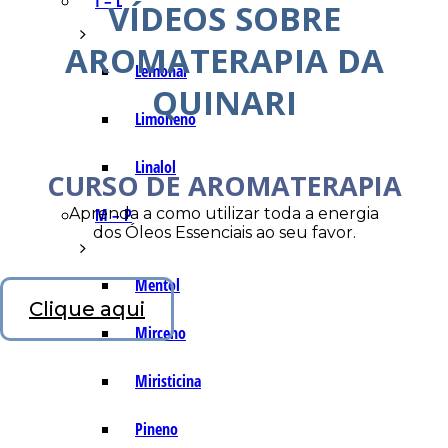
I – L
VÍDEOS SOBRE
AROMATERAPIA DA
Lemonal
QUINARI
Limoneno
Linalol
CURSO DE AROMATERAPIA
Aprenda a como utilizar toda a energia
M – P
dos Óleos Essenciais ao seu favor.
Mentol
Clique aqui
Mirceno
Miristicina
Pineno