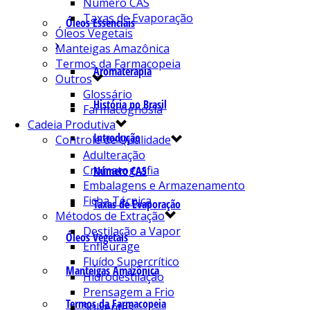
Número CAS
Taxas de Evaporação
Óleos Essenciais
Óleos Vegetais
Manteigas Amazônica
Termos da Farmacopeia
Aromaterapia
Outros
Glossário
História no Brasil
Farmacognosia
Cadeia Produtiva
Introdução
Controle de Qualidade
Adulteração
Cromatografia
Número CAS
Embalagens e Armazenamento
Ficha Técnica
Taxas de Evaporação
Métodos de Extração
Destilação a Vapor
Óleos Vegetais
Enfleurage
Fluído Supercrítico
Manteigas Amazônica
Hidrodestilação
Prensagem a Frio
Termos da Farmacopeia
Solventes