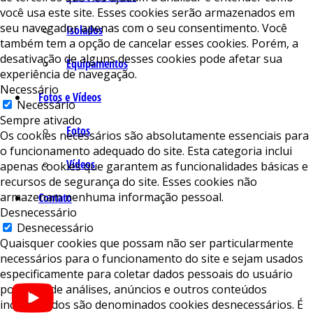
você usa este site. Esses cookies serão armazenados em
seu navegador apenas com o seu consentimento. Você
Isolados
também tem a opção de cancelar esses cookies. Porém, a
desativação de alguns desses cookies pode afetar sua
Equipamentos
experiência de navegação.
Necessário
Fotos e Vídeos
Necessário
Sempre ativado
Fotos
Os cookies necessários são absolutamente essenciais para
o funcionamento adequado do site. Esta categoria inclui
Vídeos
apenas cookies que garantem as funcionalidades básicas e
recursos de segurança do site. Esses cookies não
armazenam nenhuma informação pessoal.
Contato
Desnecessário
Desnecessário
Quaisquer cookies que possam não ser particularmente
necessários para o funcionamento do site e sejam usados ​​
especificamente para coletar dados pessoais do usuário
por meio de análises, anúncios e outros conteúdos
incorporados são denominados cookies desnecessários. É