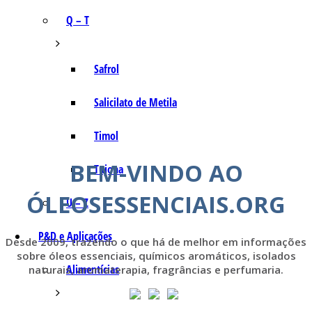
Q – T
Safrol
Salicilato de Metila
Timol
BEM-VINDO AO
Tujona
ÓLEOSESSENCIAIS.ORG
U – Z
P&D e Aplicações
Desde 2009, trazendo o que há de melhor em informações
sobre óleos essenciais, químicos aromáticos, isolados
Alimentícias
naturais, aromaterapia, fragrâncias e perfumaria.