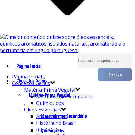
Página Inicial
Página Inicial
Conceitos Gerais
Conceitos Gerais
Matéria-Prima Vegetal
Matéria-Prima Vegetal
Metabolismo Secundário
Quimiotipos
Óleos Essenciais
Metabolismo Secundário
Aromaterapia
História no Brasil
Introdução
Quimiotipos