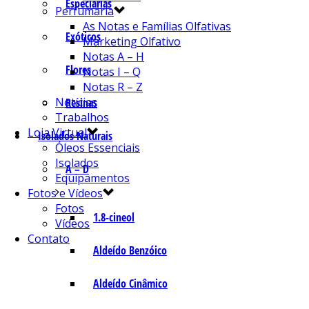
Especiarias
Perfumaria
As Notas e Famílias Olfativas
Exóticos
Marketing Olfativo
Notas A – H
Flores
Notas I – Q
Notas R – Z
Notícias
Resinas
Trabalhos
Loja Virtual
Isolados Naturais
Óleos Essenciais
Isolados
A – D
Equipamentos
Fotos e Vídeos
Fotos
1.8-cineol
Vídeos
Contato
Aldeído Benzóico
Aldeído Cinâmico