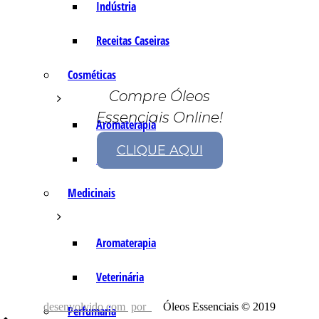
Indústria
Receitas Caseiras
Cosméticas
Compre Óleos
Essenciais Online!
Aromaterapia
CLIQUE AQUI
Fórmulas Caseiras
Medicinais
Aromaterapia
Veterinária
desenvolvido com
por
Óleos Essenciais © 2019
Perfumaria