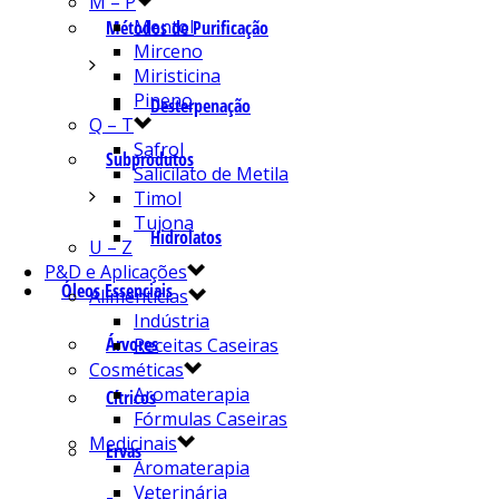
M – P
Mentol
Métodos de Purificação
Mirceno
Miristicina
Pineno
Desterpenação
Q – T
Safrol
Subprodutos
Salicilato de Metila
Timol
Tujona
Hidrolatos
U – Z
P&D e Aplicações
Óleos Essenciais
Alimentícias
Indústria
Árvores
Receitas Caseiras
Cosméticas
Aromaterapia
Cítricos
Fórmulas Caseiras
Medicinais
Ervas
Aromaterapia
Veterinária