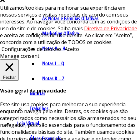
Utilizamos cookies para melhorar sua experiência em
nossos serviços e visitas repetidas de acordo com seus
As Notas e Famílias Olfativas
interesses. Ao navegar você concorda com as condições de
uso do site e de cookies. Saiba mais
Diretiva de Privacidade
Marketing Olfativo
e aceita as condições de uso do site. Ao clicar em “Aceito”,
concorda com a utilização de TODOS os cookies.
Notas A – H
Configurações de cookies
Aceito
Manage consent
Notas I – Q
Fechar
Notas R – Z
Visão geral da privacidade
Notícias
Este site usa cookies para melhorar a sua experiência
Trabalhos
enquanto navega pelo site. Destes, os cookies que são
categorizados como necessários são armazenados no seu
Loja Virtual
navegador, pois são essenciais para o funcionamento das
funcionalidades básicas do site. Também usamos cookies
Óleos Essenciais
de terceiros que nos ajudam a analisar e entender como