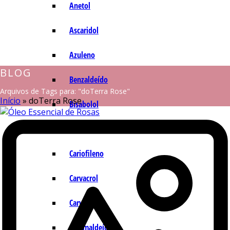
Anetol
Ascaridol
Azuleno
BLOG
Benzaldeído
Arquivos de Tags para: "doTerra Rose"
Início
»
doTerra Rose
Bisabolol
Camazuleno
Cariofileno
Carvacrol
Carvona
Cinamaldeído