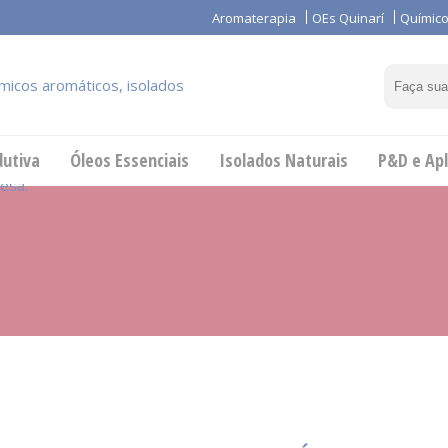
Aromaterapia
OEs Quinarí
Químico
dutiva
Óleos Essenciais
Isolados Naturais
P&D e Apl