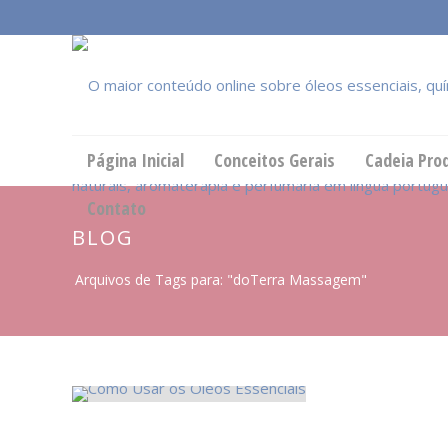
Página Inicial
Conceitos Gerais
Cadeia Pro
Contato
BLOG
Arquivos de Tags para: "doTerra Massagem"