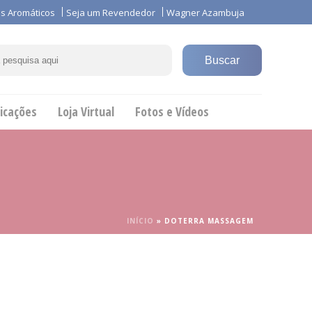
s Aromáticos
Seja um Revendedor
Wagner Azambuja
icações
Loja Virtual
Fotos e Vídeos
INÍCIO
»
DOTERRA MASSAGEM