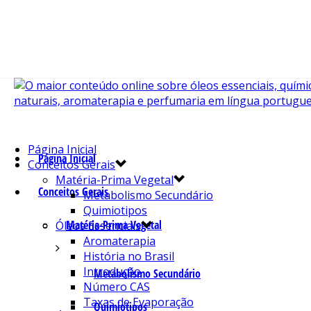
Página Inicial
Página Inicial
Conceitos Gerais
Matéria-Prima Vegetal
Conceitos Gerais
Metabolismo Secundário
Quimiotipos
Matéria-Prima Vegetal
Óleos Essenciais
Aromaterapia
História no Brasil
Introdução
Metabolismo Secundário
Número CAS
Taxas de Evaporação
Quimiotipos