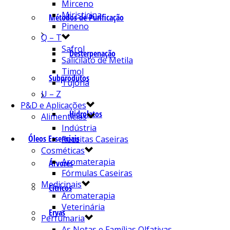
Mirceno
Miristicina
Métodos de Purificação
Pineno
Q – T
Safrol
Desterpenação
Salicilato de Metila
Timol
Subprodutos
Tujona
U – Z
P&D e Aplicações
Hidrolatos
Alimentícias
Indústria
Óleos Essenciais
Receitas Caseiras
Cosméticas
Aromaterapia
Árvores
Fórmulas Caseiras
Medicinais
Cítricos
Aromaterapia
Veterinária
Ervas
Perfumaria
As Notas e Famílias Olfativas