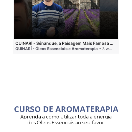
QUINARÍ - Sénanque, a Paisagem Mais Famosa da Aromaterapia
QUINARÍ - Óleos Essenciais e Aromaterapia
• 3 weeks ago
QU
CURSO DE AROMATERAPIA
Aprenda a como utilizar toda a energia
dos Óleos Essenciais ao seu favor.