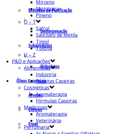
Mirceno
Miristicina
Métodos de Purificação
Pineno
Q – T
Safrol
Desterpenação
Salicilato de Metila
Timol
Subprodutos
Tujona
U – Z
P&D e Aplicações
Hidrolatos
Alimentícias
Indústria
Óleos Essenciais
Receitas Caseiras
Cosméticas
Aromaterapia
Árvores
Fórmulas Caseiras
Medicinais
Cítricos
Aromaterapia
Veterinária
Ervas
Perfumaria
As Notas e Famílias Olfativas