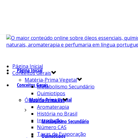
Página Inicial
Página Inicial
Conceitos Gerais
Matéria-Prima Vegetal
Conceitos Gerais
Metabolismo Secundário
Quimiotipos
Matéria-Prima Vegetal
Óleos Essenciais
Aromaterapia
História no Brasil
Introdução
Metabolismo Secundário
Número CAS
Taxas de Evaporação
Quimiotipos