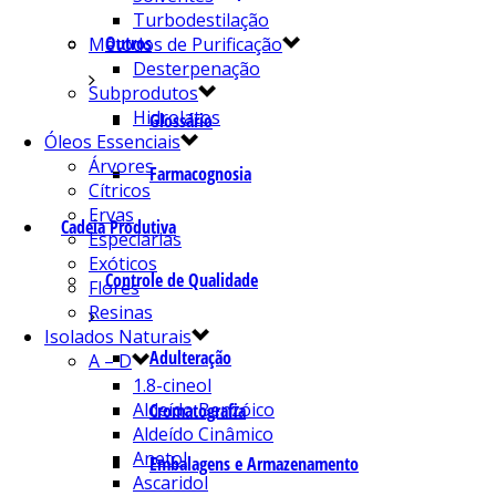
Turbodestilação
Outros
Métodos de Purificação
Desterpenação
Subprodutos
Hidrolatos
Glossário
Óleos Essenciais
Árvores
Farmacognosia
Cítricos
Ervas
Cadeia Produtiva
Especiarias
Exóticos
Controle de Qualidade
Flores
Resinas
Isolados Naturais
Adulteração
A – D
1.8-cineol
Aldeído Benzóico
Cromatografia
Aldeído Cinâmico
Anetol
Embalagens e Armazenamento
Ascaridol