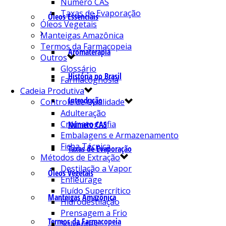
Número CAS
Taxas de Evaporação
Óleos Essenciais
Óleos Vegetais
Manteigas Amazônica
Termos da Farmacopeia
Aromaterapia
Outros
Glossário
História no Brasil
Farmacognosia
Cadeia Produtiva
Introdução
Controle de Qualidade
Adulteração
Cromatografia
Número CAS
Embalagens e Armazenamento
Ficha Técnica
Taxas de Evaporação
Métodos de Extração
Destilação a Vapor
Óleos Vegetais
Enfleurage
Fluído Supercrítico
Manteigas Amazônica
Hidrodestilação
Prensagem a Frio
Termos da Farmacopeia
Solventes