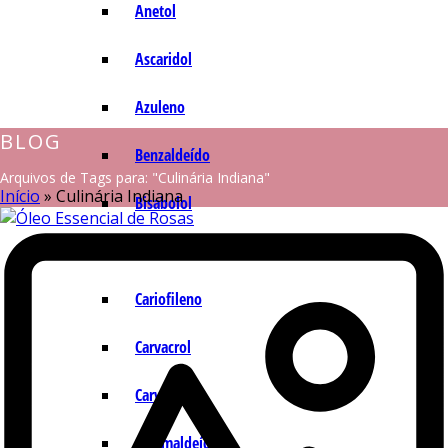
Anetol
Ascaridol
Azuleno
BLOG
Benzaldeído
Arquivos de Tags para: "Culinária Indiana"
Início
»
Culinária Indiana
Bisabolol
Camazuleno
Cariofileno
Carvacrol
Carvona
Cinamaldeído