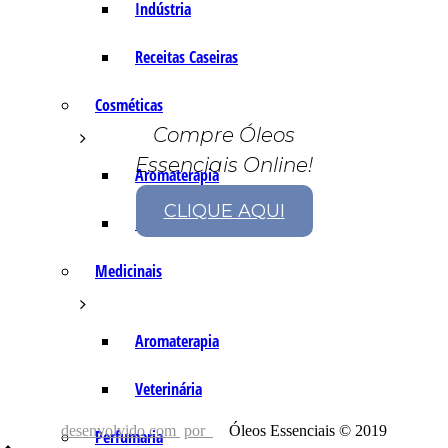
Indústria
Receitas Caseiras
Cosméticas
Compre Óleos
Essenciais Online!
Aromaterapia
CLIQUE AQUI
Fórmulas Caseiras
Medicinais
Aromaterapia
Veterinária
desenvolvido com
por
Óleos Essenciais © 2019
Perfumaria