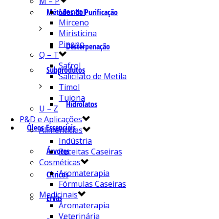
M – P
Mentol
Métodos de Purificação
Mirceno
Miristicina
Pineno
Desterpenação
Q – T
Safrol
Subprodutos
Salicilato de Metila
Timol
Tujona
Hidrolatos
U – Z
P&D e Aplicações
Óleos Essenciais
Alimentícias
Indústria
Árvores
Receitas Caseiras
Cosméticas
Aromaterapia
Cítricos
Fórmulas Caseiras
Medicinais
Ervas
Aromaterapia
Veterinária