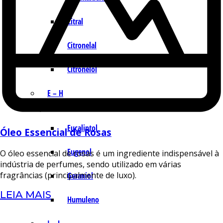
Citral
Citronelal
Citronelol
E – H
Eucaliptol
Óleo Essencial de Rosas
Eugenol
O óleo essencial de rosas é um ingrediente indispensável à
indústria de perfumes, sendo utilizado em várias
fragrâncias (principalmente de luxo).
Geraniol
LEIA MAIS
Humuleno