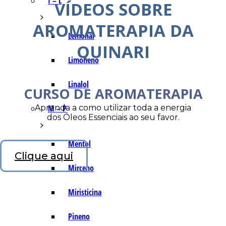
I – L
VÍDEOS SOBRE
AROMATERAPIA DA
Lemonal
QUINARI
Limoneno
Linalol
CURSO DE AROMATERAPIA
Aprenda a como utilizar toda a energia
M – P
dos Óleos Essenciais ao seu favor.
Mentol
Clique aqui
Mirceno
Miristicina
Pineno