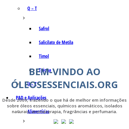
Q – T
Safrol
Salicilato de Metila
Timol
BEM-VINDO AO
Tujona
ÓLEOSESSENCIAIS.ORG
U – Z
P&D e Aplicações
Desde 2009, trazendo o que há de melhor em informações
sobre óleos essenciais, químicos aromáticos, isolados
Alimentícias
naturais, aromaterapia, fragrâncias e perfumaria.