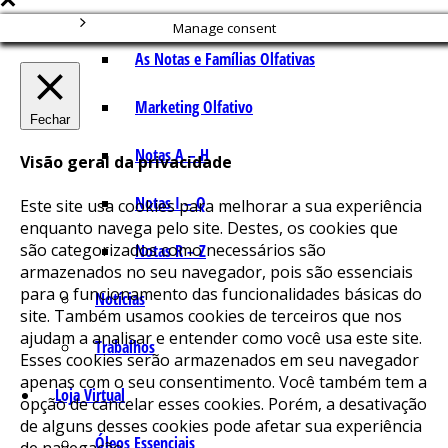
Manage consent
As Notas e Famílias Olfativas
Marketing Olfativo
Fechar
Notas A – H
Visão geral da privacidade
Notas I – Q
Este site usa cookies para melhorar a sua experiência
enquanto navega pelo site. Destes, os cookies que
são categorizados como necessários são
Notas R – Z
armazenados no seu navegador, pois são essenciais
para o funcionamento das funcionalidades básicas do
Notícias
site. Também usamos cookies de terceiros que nos
ajudam a analisar e entender como você usa este site.
Trabalhos
Esses cookies serão armazenados em seu navegador
apenas com o seu consentimento. Você também tem a
Loja Virtual
opção de cancelar esses cookies. Porém, a desativação
de alguns desses cookies pode afetar sua experiência
Óleos Essenciais
de navegação.