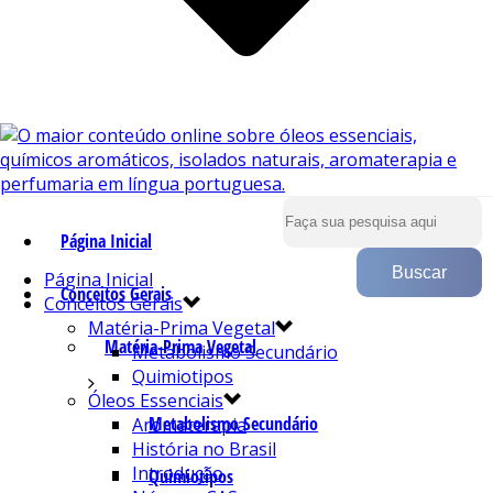
Página Inicial
Página Inicial
Conceitos Gerais
Conceitos Gerais
Matéria-Prima Vegetal
Matéria-Prima Vegetal
Metabolismo Secundário
Quimiotipos
Óleos Essenciais
Metabolismo Secundário
Aromaterapia
História no Brasil
Introdução
Quimiotipos