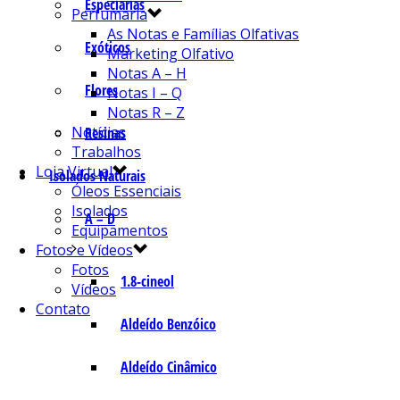
Especiarias
Perfumaria
As Notas e Famílias Olfativas
Exóticos
Marketing Olfativo
Notas A – H
Flores
Notas I – Q
Notas R – Z
Notícias
Resinas
Trabalhos
Loja Virtual
Isolados Naturais
Óleos Essenciais
Isolados
A – D
Equipamentos
Fotos e Vídeos
Fotos
1.8-cineol
Vídeos
Contato
Aldeído Benzóico
Aldeído Cinâmico