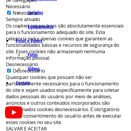
Necessário
Isolados
Necessário
Sempre ativado
Os cookies necessários são absolutamente essenciais
Equipamentos
para o funcionamento adequado do site. Esta
categoria inclui apenas cookies que garantem as
Fotos e Vídeos
funcionalidades básicas e recursos de segurança do
site. Esses cookies não armazenam nenhuma
Fotos
informação pessoal.
Desnecessário
Vídeos
Desnecessário
Quaisquer cookies que possam não ser
Contato
particularmente necessários para o funcionamento
do site e sejam usados ​​especificamente para coletar
dados pessoais do usuário por meio de análises,
anúncios e outros conteúdos incorporados são
denominados cookies desnecessários. É obrigatório
obter o consentimento do usuário antes de executar
esses cookies no seu site.
SALVAR E ACEITAR