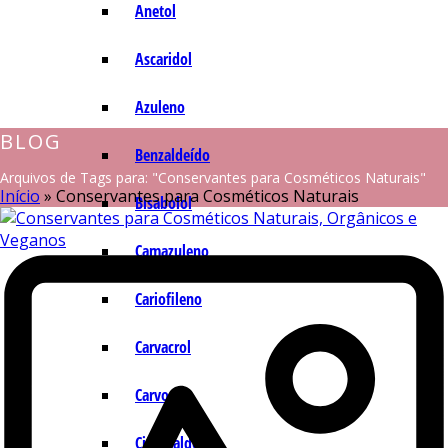
Anetol
Ascaridol
Azuleno
BLOG
Benzaldeído
Arquivos de Tags para: "Conservantes para Cosméticos Naturais"
Início
»
Conservantes para Cosméticos Naturais
Bisabolol
Camazuleno
Cariofileno
Carvacrol
Carvona
Cinamaldeído