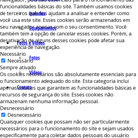
funcionalidades básicas do site. Também usamos cookies
de terceiros que nos ajudam a analisar e entender como
Isolados
você usa este site. Esses cookies serão armazenados em
seu navegador apenas com o seu consentimento. Você
Equipamentos
também tem a opção de cancelar esses cookies. Porém, a
desativação de alguns desses cookies pode afetar sua
Fotos e Vídeos
experiência de navegação.
Necessário
Fotos
Necessário
Sempre ativado
Vídeos
Os cookies necessários são absolutamente essenciais para
o funcionamento adequado do site. Esta categoria inclui
Contato
apenas cookies que garantem as funcionalidades básicas e
recursos de segurança do site. Esses cookies não
armazenam nenhuma informação pessoal.
Desnecessário
Desnecessário
Quaisquer cookies que possam não ser particularmente
necessários para o funcionamento do site e sejam usados ​​
especificamente para coletar dados pessoais do usuário