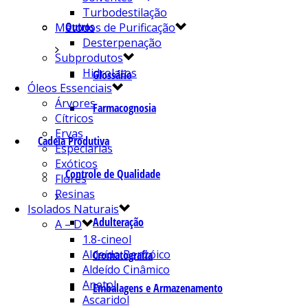
Turbodestilação
Outros
Métodos de Purificação
Desterpenação
Subprodutos
Hidrolatos
Glossário
Óleos Essenciais
Árvores
Farmacognosia
Cítricos
Ervas
Cadeia Produtiva
Especiarias
Exóticos
Controle de Qualidade
Flores
Resinas
Isolados Naturais
Adulteração
A – D
1.8-cineol
Aldeído Benzóico
Cromatografia
Aldeído Cinâmico
Anetol
Embalagens e Armazenamento
Ascaridol