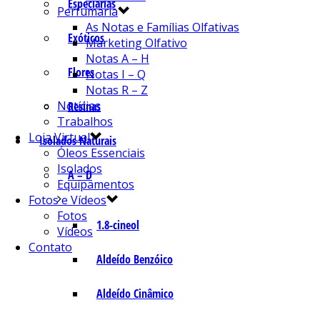
Especiarias
Perfumaria
As Notas e Famílias Olfativas
Exóticos
Marketing Olfativo
Notas A – H
Flores
Notas I – Q
Notas R – Z
Notícias
Resinas
Trabalhos
Loja Virtual
Isolados Naturais
Óleos Essenciais
Isolados
A – D
Equipamentos
Fotos e Vídeos
Fotos
1.8-cineol
Vídeos
Contato
Aldeído Benzóico
Aldeído Cinâmico