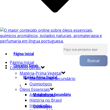
Página Inicial
Página Inicial
Conceitos Gerais
Conceitos Gerais
Matéria-Prima Vegetal
Matéria-Prima Vegetal
Metabolismo Secundário
Quimiotipos
Óleos Essenciais
Metabolismo Secundário
Aromaterapia
História no Brasil
Introdução
Quimiotipos