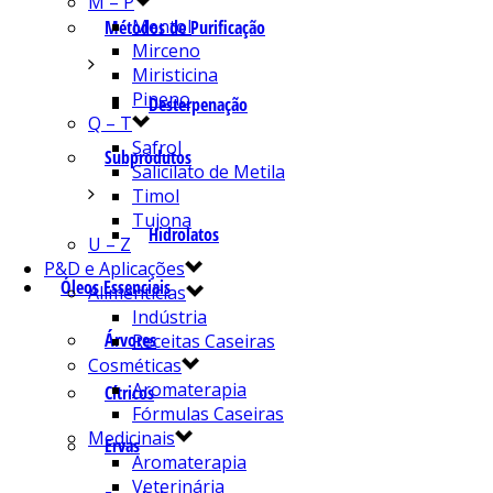
M – P
Mentol
Métodos de Purificação
Mirceno
Miristicina
Pineno
Desterpenação
Q – T
Safrol
Subprodutos
Salicilato de Metila
Timol
Tujona
Hidrolatos
U – Z
P&D e Aplicações
Óleos Essenciais
Alimentícias
Indústria
Árvores
Receitas Caseiras
Cosméticas
Aromaterapia
Cítricos
Fórmulas Caseiras
Medicinais
Ervas
Aromaterapia
Veterinária