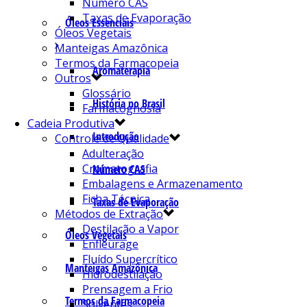
Número CAS
Taxas de Evaporação
Óleos Essenciais
Óleos Vegetais
Manteigas Amazônica
Termos da Farmacopeia
Aromaterapia
Outros
Glossário
História no Brasil
Farmacognosia
Cadeia Produtiva
Introdução
Controle de Qualidade
Adulteração
Cromatografia
Número CAS
Embalagens e Armazenamento
Ficha Técnica
Taxas de Evaporação
Métodos de Extração
Destilação a Vapor
Óleos Vegetais
Enfleurage
Fluído Supercrítico
Manteigas Amazônica
Hidrodestilação
Prensagem a Frio
Termos da Farmacopeia
Solventes