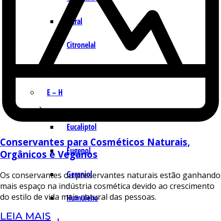
Citral
Citronelal
Citronelol
E – H
Eucaliptol
Conservantes para Cosméticos Naturais,
Eugenol
Orgânicos e Veganos
Geraniol
Os conservantes ou preservantes naturais estão ganhando
mais espaço na indústria cosmética devido ao crescimento
do estilo de vida mais natural das pessoas.
Humuleno
LEIA MAIS