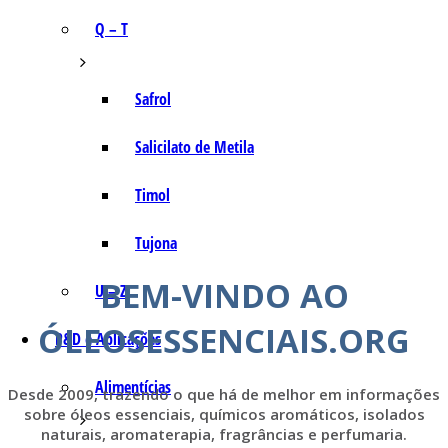
Q – T
Safrol
Salicilato de Metila
Timol
Tujona
BEM-VINDO AO
U – Z
ÓLEOSESSENCIAIS.ORG
P&D e Aplicações
Alimentícias
Desde 2009, trazendo o que há de melhor em informações
sobre óleos essenciais, químicos aromáticos, isolados
naturais, aromaterapia, fragrâncias e perfumaria.