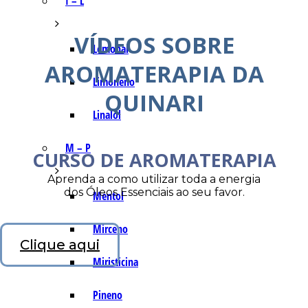
I – L
VÍDEOS SOBRE
Lemonal
AROMATERAPIA DA
Limoneno
QUINARI
Linalol
M – P
CURSO DE AROMATERAPIA
Aprenda a como utilizar toda a energia
dos Óleos Essenciais ao seu favor.
Mentol
Mirceno
Clique aqui
Miristicina
Pineno