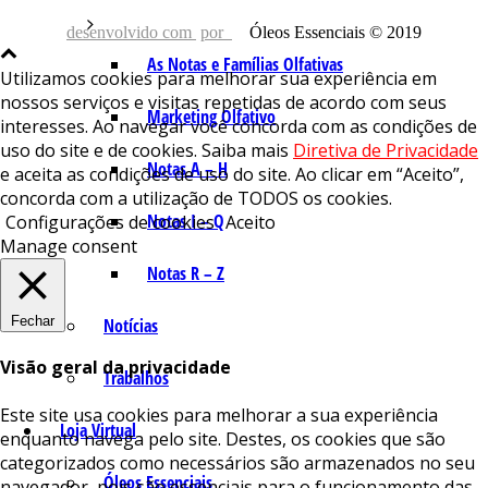
desenvolvido com
por
Óleos Essenciais © 2019
As Notas e Famílias Olfativas
Utilizamos cookies para melhorar sua experiência em
nossos serviços e visitas repetidas de acordo com seus
Marketing Olfativo
interesses. Ao navegar você concorda com as condições de
uso do site e de cookies. Saiba mais
Diretiva de Privacidade
Notas A – H
e aceita as condições de uso do site. Ao clicar em “Aceito”,
concorda com a utilização de TODOS os cookies.
Notas I – Q
Configurações de cookies
Aceito
Manage consent
Notas R – Z
Fechar
Notícias
Visão geral da privacidade
Trabalhos
Este site usa cookies para melhorar a sua experiência
Loja Virtual
enquanto navega pelo site. Destes, os cookies que são
categorizados como necessários são armazenados no seu
Óleos Essenciais
navegador, pois são essenciais para o funcionamento das