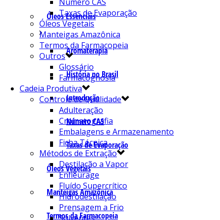
Número CAS
Taxas de Evaporação
Óleos Essenciais
Óleos Vegetais
Manteigas Amazônica
Termos da Farmacopeia
Aromaterapia
Outros
Glossário
História no Brasil
Farmacognosia
Cadeia Produtiva
Introdução
Controle de Qualidade
Adulteração
Cromatografia
Número CAS
Embalagens e Armazenamento
Ficha Técnica
Taxas de Evaporação
Métodos de Extração
Destilação a Vapor
Óleos Vegetais
Enfleurage
Fluído Supercrítico
Manteigas Amazônica
Hidrodestilação
Prensagem a Frio
Termos da Farmacopeia
Solventes