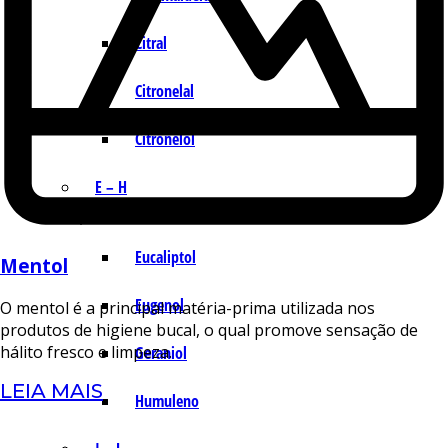
Citral
Citronelal
Citronelol
E – H
Eucaliptol
Mentol
Eugenol
O mentol é a principal matéria-prima utilizada nos
produtos de higiene bucal, o qual promove sensação de
hálito fresco e limpeza.
Geraniol
LEIA MAIS
Humuleno