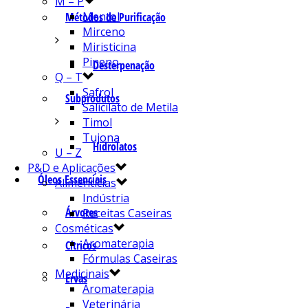
M – P
Mentol
Métodos de Purificação
Mirceno
Miristicina
Pineno
Desterpenação
Q – T
Safrol
Subprodutos
Salicilato de Metila
Timol
Tujona
Hidrolatos
U – Z
P&D e Aplicações
Óleos Essenciais
Alimentícias
Indústria
Árvores
Receitas Caseiras
Cosméticas
Aromaterapia
Cítricos
Fórmulas Caseiras
Medicinais
Ervas
Aromaterapia
Veterinária