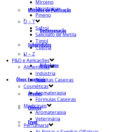
Mirceno
Miristicina
Métodos de Purificação
Pineno
Q – T
Safrol
Desterpenação
Salicilato de Metila
Timol
Subprodutos
Tujona
U – Z
P&D e Aplicações
Hidrolatos
Alimentícias
Indústria
Óleos Essenciais
Receitas Caseiras
Cosméticas
Aromaterapia
Árvores
Fórmulas Caseiras
Medicinais
Cítricos
Aromaterapia
Veterinária
Ervas
Perfumaria
As Notas e Famílias Olfativas