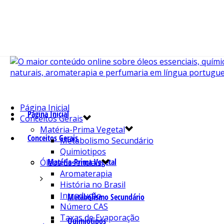
Página Inicial
Página Inicial
Conceitos Gerais
Matéria-Prima Vegetal
Conceitos Gerais
Metabolismo Secundário
Quimiotipos
Matéria-Prima Vegetal
Óleos Essenciais
Aromaterapia
História no Brasil
Introdução
Metabolismo Secundário
Número CAS
Taxas de Evaporação
Quimiotipos