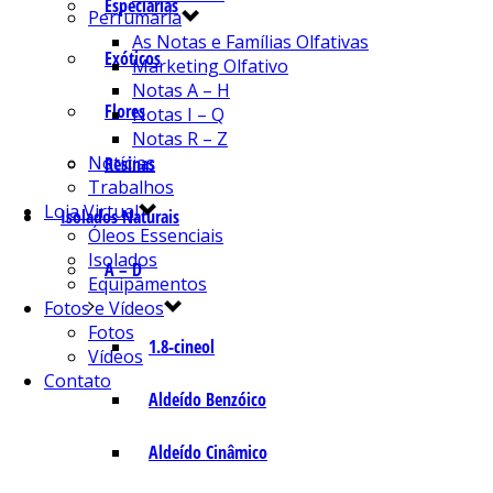
Especiarias
Perfumaria
As Notas e Famílias Olfativas
Exóticos
Marketing Olfativo
Notas A – H
Flores
Notas I – Q
Notas R – Z
Notícias
Resinas
Trabalhos
Loja Virtual
Isolados Naturais
Óleos Essenciais
Isolados
A – D
Equipamentos
Fotos e Vídeos
Fotos
1.8-cineol
Vídeos
Contato
Aldeído Benzóico
Aldeído Cinâmico