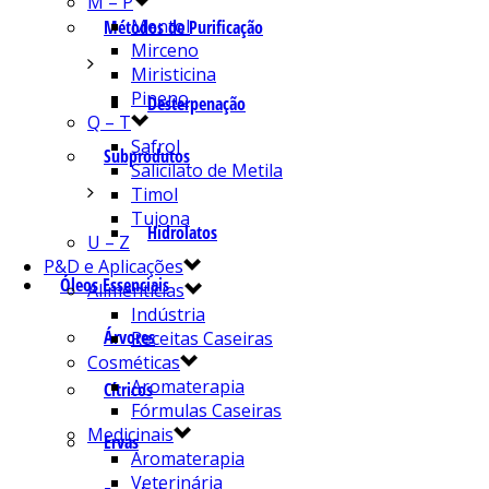
M – P
Mentol
Métodos de Purificação
Mirceno
Miristicina
Pineno
Desterpenação
Q – T
Safrol
Subprodutos
Salicilato de Metila
Timol
Tujona
Hidrolatos
U – Z
P&D e Aplicações
Óleos Essenciais
Alimentícias
Indústria
Árvores
Receitas Caseiras
Cosméticas
Aromaterapia
Cítricos
Fórmulas Caseiras
Medicinais
Ervas
Aromaterapia
Veterinária