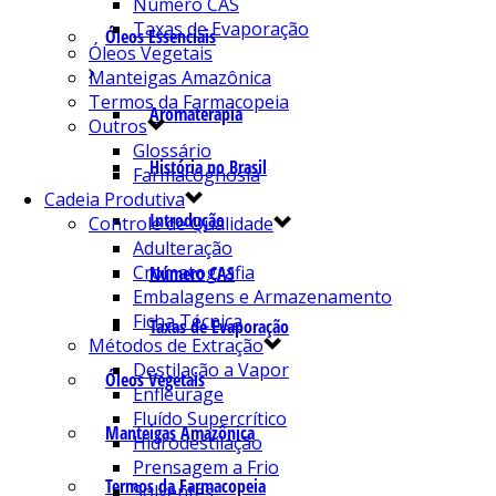
Número CAS
Taxas de Evaporação
Óleos Essenciais
Óleos Vegetais
Manteigas Amazônica
Termos da Farmacopeia
Aromaterapia
Outros
Glossário
História no Brasil
Farmacognosia
Cadeia Produtiva
Introdução
Controle de Qualidade
Adulteração
Cromatografia
Número CAS
Embalagens e Armazenamento
Ficha Técnica
Taxas de Evaporação
Métodos de Extração
Destilação a Vapor
Óleos Vegetais
Enfleurage
Fluído Supercrítico
Manteigas Amazônica
Hidrodestilação
Prensagem a Frio
Termos da Farmacopeia
Solventes