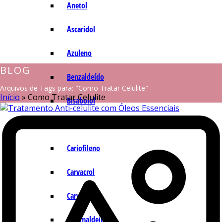
Anetol
Ascaridol
Azuleno
BLOG
Benzaldeído
Arquivos de Tags para: "Como Tratar Celulite"
Início
»
Como Tratar Celulite
Bisabolol
Camazuleno
Cariofileno
Carvacrol
Carvona
Cinamaldeído