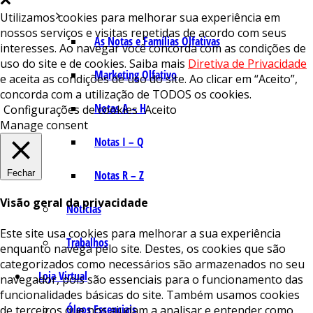
Utilizamos cookies para melhorar sua experiência em
nossos serviços e visitas repetidas de acordo com seus
As Notas e Famílias Olfativas
interesses. Ao navegar você concorda com as condições de
uso do site e de cookies. Saiba mais
Diretiva de Privacidade
Marketing Olfativo
e aceita as condições de uso do site. Ao clicar em “Aceito”,
concorda com a utilização de TODOS os cookies.
Notas A – H
Configurações de cookies
Aceito
Manage consent
Notas I – Q
Fechar
Notas R – Z
Visão geral da privacidade
Notícias
Este site usa cookies para melhorar a sua experiência
Trabalhos
enquanto navega pelo site. Destes, os cookies que são
categorizados como necessários são armazenados no seu
Loja Virtual
navegador, pois são essenciais para o funcionamento das
funcionalidades básicas do site. Também usamos cookies
Óleos Essenciais
de terceiros que nos ajudam a analisar e entender como