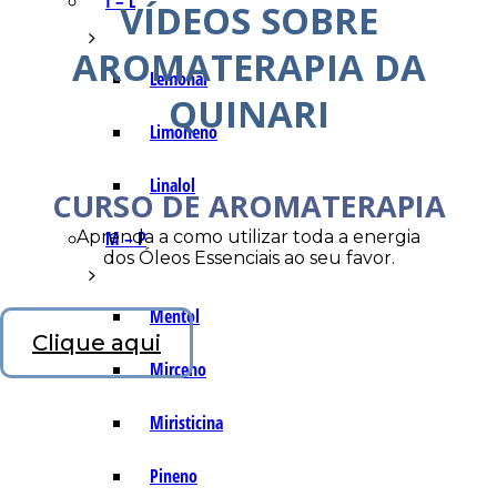
I – L
VÍDEOS SOBRE
AROMATERAPIA DA
Lemonal
QUINARI
Limoneno
Linalol
CURSO DE AROMATERAPIA
Aprenda a como utilizar toda a energia
M – P
dos Óleos Essenciais ao seu favor.
Mentol
Clique aqui
Mirceno
Miristicina
Pineno