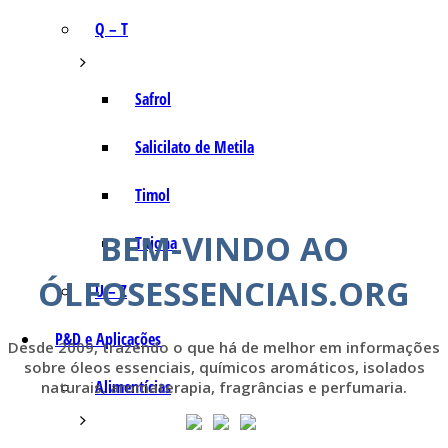
Q – T
Safrol
Salicilato de Metila
Timol
BEM-VINDO AO
Tujona
ÓLEOSESSENCIAIS.ORG
U – Z
P&D e Aplicações
Desde 2009, trazendo o que há de melhor em informações
sobre óleos essenciais, químicos aromáticos, isolados
Alimentícias
naturais, aromaterapia, fragrâncias e perfumaria.