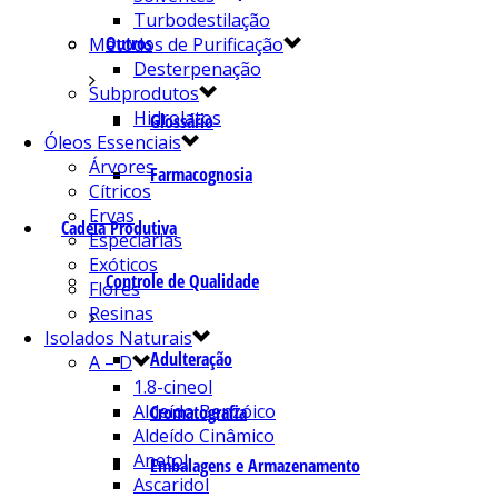
Turbodestilação
Outros
Métodos de Purificação
Desterpenação
Subprodutos
Hidrolatos
Glossário
Óleos Essenciais
Árvores
Farmacognosia
Cítricos
Ervas
Cadeia Produtiva
Especiarias
Exóticos
Controle de Qualidade
Flores
Resinas
Isolados Naturais
Adulteração
A – D
1.8-cineol
Aldeído Benzóico
Cromatografia
Aldeído Cinâmico
Anetol
Embalagens e Armazenamento
Ascaridol