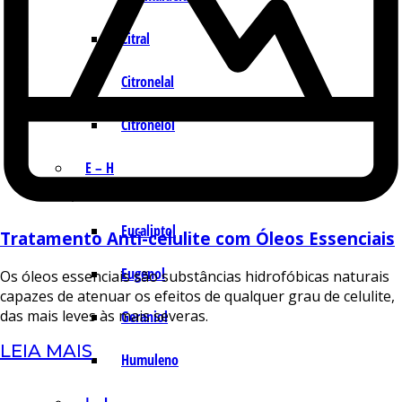
Citral
Citronelal
Citronelol
E – H
Eucaliptol
Tratamento Anti-celulite com Óleos Essenciais
Eugenol
Os óleos essenciais são substâncias hidrofóbicas naturais
capazes de atenuar os efeitos de qualquer grau de celulite,
das mais leves às mais severas.
Geraniol
LEIA MAIS
Humuleno