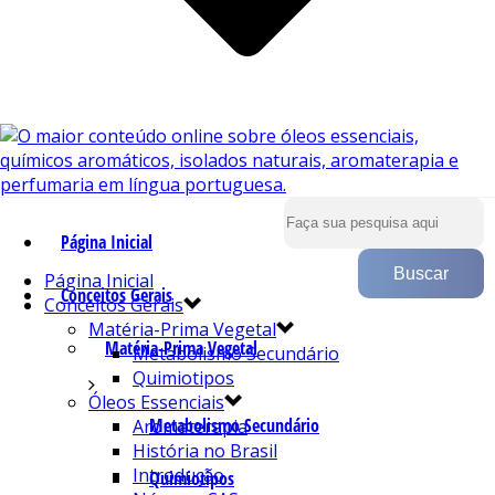
Página Inicial
Página Inicial
Conceitos Gerais
Conceitos Gerais
Matéria-Prima Vegetal
Matéria-Prima Vegetal
Metabolismo Secundário
Quimiotipos
Óleos Essenciais
Metabolismo Secundário
Aromaterapia
História no Brasil
Introdução
Quimiotipos