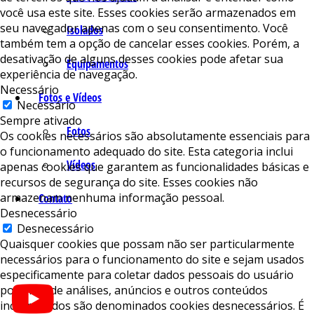
você usa este site. Esses cookies serão armazenados em
seu navegador apenas com o seu consentimento. Você
Isolados
também tem a opção de cancelar esses cookies. Porém, a
desativação de alguns desses cookies pode afetar sua
Equipamentos
experiência de navegação.
Necessário
Fotos e Vídeos
Necessário
Sempre ativado
Fotos
Os cookies necessários são absolutamente essenciais para
o funcionamento adequado do site. Esta categoria inclui
Vídeos
apenas cookies que garantem as funcionalidades básicas e
recursos de segurança do site. Esses cookies não
armazenam nenhuma informação pessoal.
Contato
Desnecessário
Desnecessário
Quaisquer cookies que possam não ser particularmente
necessários para o funcionamento do site e sejam usados ​​
especificamente para coletar dados pessoais do usuário
por meio de análises, anúncios e outros conteúdos
incorporados são denominados cookies desnecessários. É