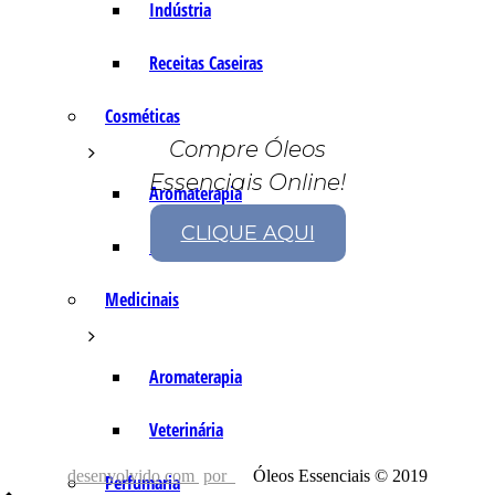
Indústria
Receitas Caseiras
Cosméticas
Compre Óleos
Essenciais Online!
Aromaterapia
CLIQUE AQUI
Fórmulas Caseiras
Medicinais
Aromaterapia
Veterinária
desenvolvido com
por
Óleos Essenciais © 2019
Perfumaria