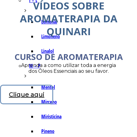
I – L
VÍDEOS SOBRE
AROMATERAPIA DA
Lemonal
QUINARI
Limoneno
Linalol
CURSO DE AROMATERAPIA
Aprenda a como utilizar toda a energia
M – P
dos Óleos Essenciais ao seu favor.
Mentol
Clique aqui
Mirceno
Miristicina
Pineno