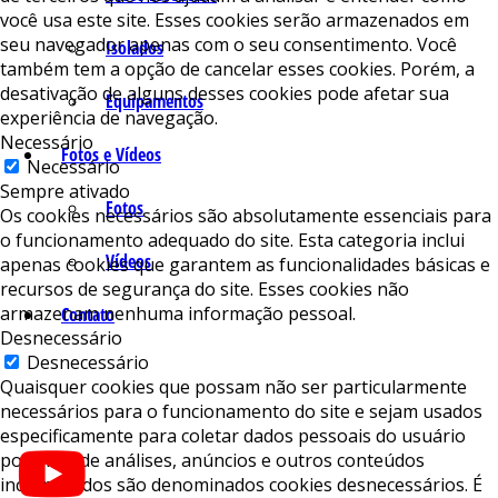
você usa este site. Esses cookies serão armazenados em
seu navegador apenas com o seu consentimento. Você
Isolados
também tem a opção de cancelar esses cookies. Porém, a
desativação de alguns desses cookies pode afetar sua
Equipamentos
experiência de navegação.
Necessário
Fotos e Vídeos
Necessário
Sempre ativado
Fotos
Os cookies necessários são absolutamente essenciais para
o funcionamento adequado do site. Esta categoria inclui
Vídeos
apenas cookies que garantem as funcionalidades básicas e
recursos de segurança do site. Esses cookies não
armazenam nenhuma informação pessoal.
Contato
Desnecessário
Desnecessário
Quaisquer cookies que possam não ser particularmente
necessários para o funcionamento do site e sejam usados ​​
especificamente para coletar dados pessoais do usuário
por meio de análises, anúncios e outros conteúdos
incorporados são denominados cookies desnecessários. É