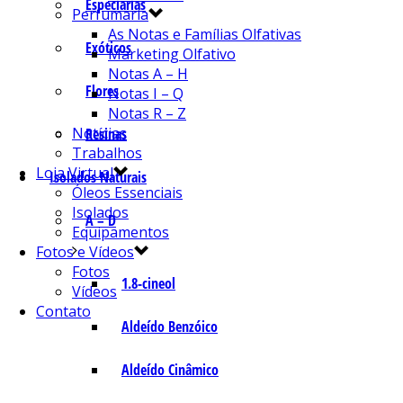
Especiarias
Perfumaria
As Notas e Famílias Olfativas
Exóticos
Marketing Olfativo
Notas A – H
Flores
Notas I – Q
Notas R – Z
Notícias
Resinas
Trabalhos
Loja Virtual
Isolados Naturais
Óleos Essenciais
Isolados
A – D
Equipamentos
Fotos e Vídeos
Fotos
1.8-cineol
Vídeos
Contato
Aldeído Benzóico
Aldeído Cinâmico