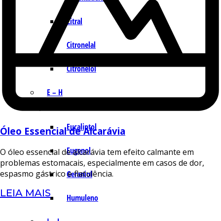
Citral
Citronelal
Citronelol
E – H
Eucaliptol
Óleo Essencial de Alcarávia
Eugenol
O óleo essencial de alcarávia tem efeito calmante em
problemas estomacais, especialmente em casos de dor,
espasmo gástrico e flatulência.
Geraniol
LEIA MAIS
Humuleno