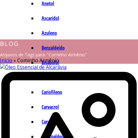
Anetol
Ascaridol
Azuleno
BLOG
Benzaldeído
Arquivos de Tags para: "Cominho Armênio"
Início
»
Cominho Armênio
Bisabolol
Camazuleno
Cariofileno
Carvacrol
Carvona
Cinamaldeído