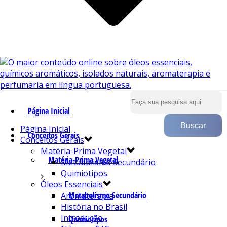
Página Inicial
Página Inicial
Conceitos Gerais
Conceitos Gerais
Matéria-Prima Vegetal
Matéria-Prima Vegetal
Metabolismo Secundário
Quimiotipos
Óleos Essenciais
Metabolismo Secundário
Aromaterapia
História no Brasil
Introdução
Quimiotipos