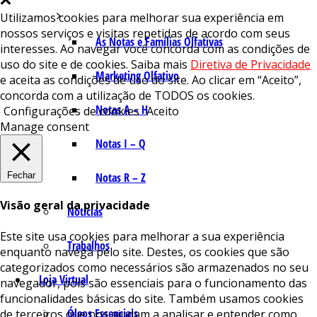
Utilizamos cookies para melhorar sua experiência em
nossos serviços e visitas repetidas de acordo com seus
As Notas e Famílias Olfativas
interesses. Ao navegar você concorda com as condições de
uso do site e de cookies. Saiba mais
Diretiva de Privacidade
Marketing Olfativo
e aceita as condições de uso do site. Ao clicar em “Aceito”,
concorda com a utilização de TODOS os cookies.
Notas A – H
Configurações de cookies
Aceito
Manage consent
Notas I – Q
Fechar
Notas R – Z
Visão geral da privacidade
Notícias
Este site usa cookies para melhorar a sua experiência
Trabalhos
enquanto navega pelo site. Destes, os cookies que são
categorizados como necessários são armazenados no seu
Loja Virtual
navegador, pois são essenciais para o funcionamento das
funcionalidades básicas do site. Também usamos cookies
Óleos Essenciais
de terceiros que nos ajudam a analisar e entender como