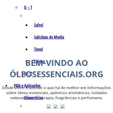
Q – T
Safrol
Salicilato de Metila
Timol
BEM-VINDO AO
Tujona
ÓLEOSESSENCIAIS.ORG
U – Z
P&D e Aplicações
Desde 2009, trazendo o que há de melhor em informações
sobre óleos essenciais, químicos aromáticos, isolados
Alimentícias
naturais, aromaterapia, fragrâncias e perfumaria.