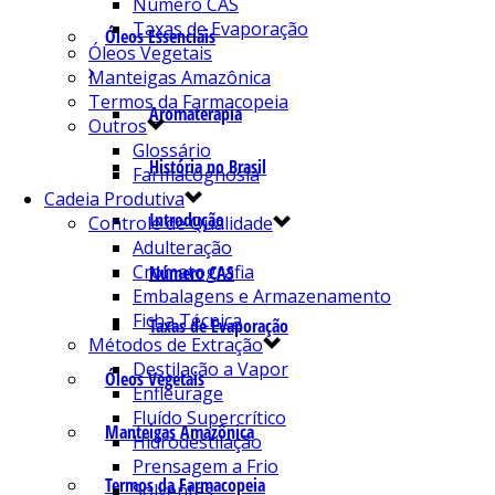
Número CAS
Taxas de Evaporação
Óleos Essenciais
Óleos Vegetais
Manteigas Amazônica
Termos da Farmacopeia
Aromaterapia
Outros
Glossário
História no Brasil
Farmacognosia
Cadeia Produtiva
Introdução
Controle de Qualidade
Adulteração
Cromatografia
Número CAS
Embalagens e Armazenamento
Ficha Técnica
Taxas de Evaporação
Métodos de Extração
Destilação a Vapor
Óleos Vegetais
Enfleurage
Fluído Supercrítico
Manteigas Amazônica
Hidrodestilação
Prensagem a Frio
Termos da Farmacopeia
Solventes