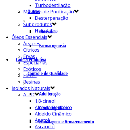
Turbodestilação
Outros
Métodos de Purificação
Desterpenação
Subprodutos
Hidrolatos
Glossário
Óleos Essenciais
Árvores
Farmacognosia
Cítricos
Ervas
Cadeia Produtiva
Especiarias
Exóticos
Controle de Qualidade
Flores
Resinas
Isolados Naturais
Adulteração
A – D
1.8-cineol
Aldeído Benzóico
Cromatografia
Aldeído Cinâmico
Anetol
Embalagens e Armazenamento
Ascaridol