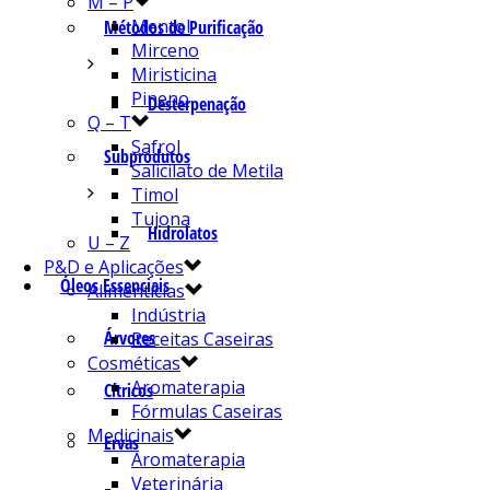
M – P
Mentol
Métodos de Purificação
Mirceno
Miristicina
Pineno
Desterpenação
Q – T
Safrol
Subprodutos
Salicilato de Metila
Timol
Tujona
Hidrolatos
U – Z
P&D e Aplicações
Óleos Essenciais
Alimentícias
Indústria
Árvores
Receitas Caseiras
Cosméticas
Aromaterapia
Cítricos
Fórmulas Caseiras
Medicinais
Ervas
Aromaterapia
Veterinária