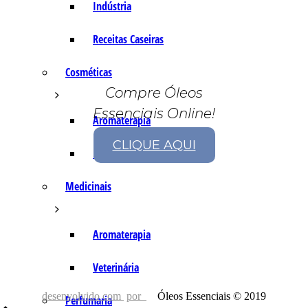
Indústria
Receitas Caseiras
Cosméticas
Compre Óleos
Essenciais Online!
Aromaterapia
CLIQUE AQUI
Fórmulas Caseiras
Medicinais
Aromaterapia
Veterinária
desenvolvido com
por
Óleos Essenciais © 2019
Perfumaria