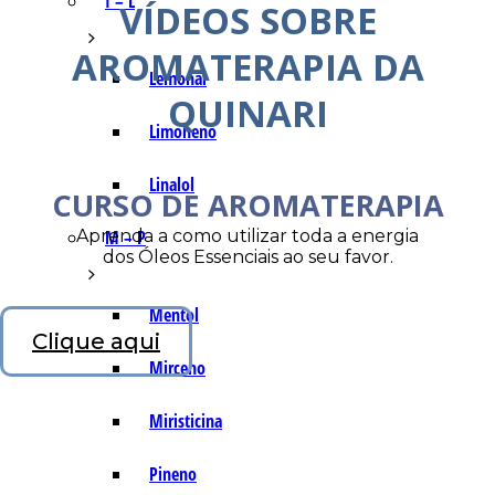
I – L
VÍDEOS SOBRE
AROMATERAPIA DA
Lemonal
QUINARI
Limoneno
Linalol
CURSO DE AROMATERAPIA
Aprenda a como utilizar toda a energia
M – P
dos Óleos Essenciais ao seu favor.
Mentol
Clique aqui
Mirceno
Miristicina
Pineno