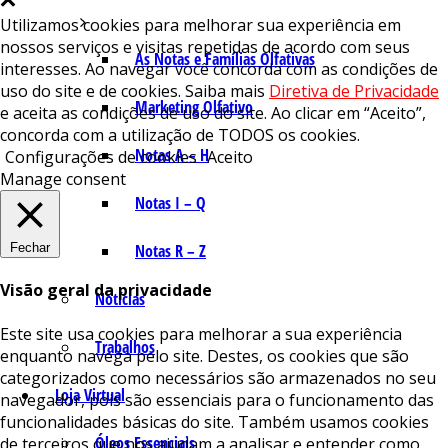
Utilizamos cookies para melhorar sua experiência em
nossos serviços e visitas repetidas de acordo com seus
As Notas e Famílias Olfativas
interesses. Ao navegar você concorda com as condições de
uso do site e de cookies. Saiba mais
Diretiva de Privacidade
Marketing Olfativo
e aceita as condições de uso do site. Ao clicar em “Aceito”,
concorda com a utilização de TODOS os cookies.
Notas A – H
Configurações de cookies
Aceito
Manage consent
Notas I – Q
Fechar
Notas R – Z
Visão geral da privacidade
Notícias
Este site usa cookies para melhorar a sua experiência
Trabalhos
enquanto navega pelo site. Destes, os cookies que são
categorizados como necessários são armazenados no seu
Loja Virtual
navegador, pois são essenciais para o funcionamento das
funcionalidades básicas do site. Também usamos cookies
Óleos Essenciais
de terceiros que nos ajudam a analisar e entender como