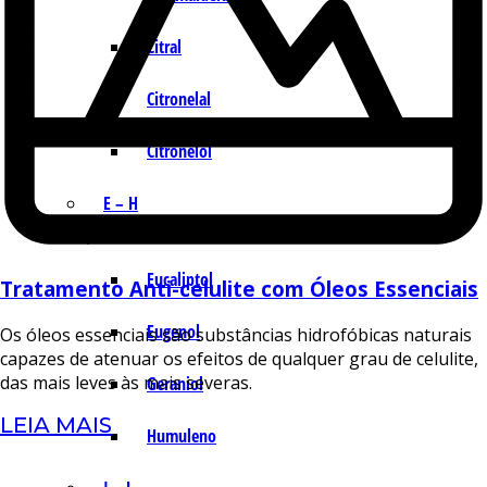
Citral
Citronelal
Citronelol
E – H
Eucaliptol
Tratamento Anti-celulite com Óleos Essenciais
Eugenol
Os óleos essenciais são substâncias hidrofóbicas naturais
capazes de atenuar os efeitos de qualquer grau de celulite,
das mais leves às mais severas.
Geraniol
LEIA MAIS
Humuleno