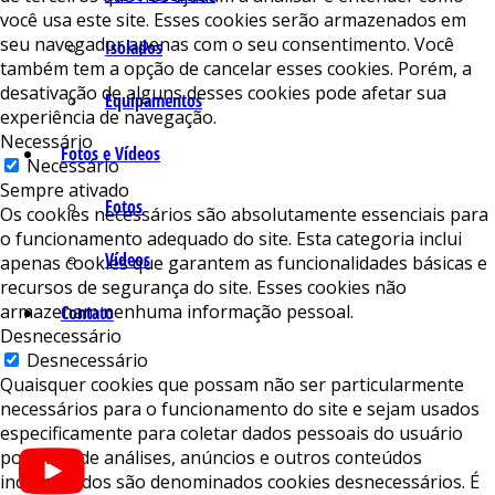
você usa este site. Esses cookies serão armazenados em
seu navegador apenas com o seu consentimento. Você
Isolados
também tem a opção de cancelar esses cookies. Porém, a
desativação de alguns desses cookies pode afetar sua
Equipamentos
experiência de navegação.
Necessário
Fotos e Vídeos
Necessário
Sempre ativado
Fotos
Os cookies necessários são absolutamente essenciais para
o funcionamento adequado do site. Esta categoria inclui
Vídeos
apenas cookies que garantem as funcionalidades básicas e
recursos de segurança do site. Esses cookies não
armazenam nenhuma informação pessoal.
Contato
Desnecessário
Desnecessário
Quaisquer cookies que possam não ser particularmente
necessários para o funcionamento do site e sejam usados ​​
especificamente para coletar dados pessoais do usuário
por meio de análises, anúncios e outros conteúdos
incorporados são denominados cookies desnecessários. É