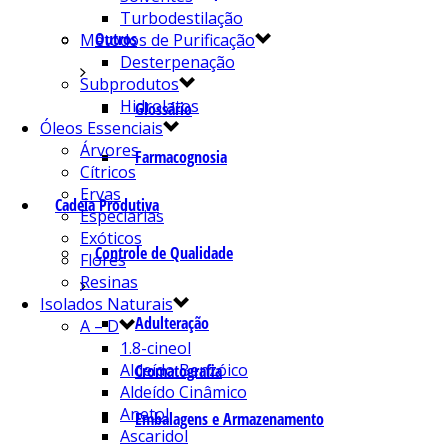
Turbodestilação
Outros
Métodos de Purificação
Desterpenação
Subprodutos
Hidrolatos
Glossário
Óleos Essenciais
Árvores
Farmacognosia
Cítricos
Ervas
Cadeia Produtiva
Especiarias
Exóticos
Controle de Qualidade
Flores
Resinas
Isolados Naturais
Adulteração
A – D
1.8-cineol
Aldeído Benzóico
Cromatografia
Aldeído Cinâmico
Anetol
Embalagens e Armazenamento
Ascaridol