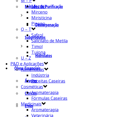
M – P
Mentol
Métodos de Purificação
Mirceno
Miristicina
Pineno
Desterpenação
Q – T
Safrol
Subprodutos
Salicilato de Metila
Timol
Tujona
Hidrolatos
U – Z
P&D e Aplicações
Óleos Essenciais
Alimentícias
Indústria
Árvores
Receitas Caseiras
Cosméticas
Aromaterapia
Cítricos
Fórmulas Caseiras
Medicinais
Ervas
Aromaterapia
Veterinária