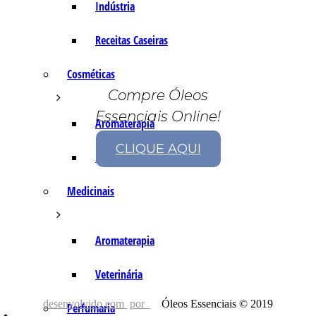
Indústria
Receitas Caseiras
Cosméticas
Compre Óleos
Essenciais Online!
Aromaterapia
CLIQUE AQUI
Fórmulas Caseiras
Medicinais
Aromaterapia
Veterinária
desenvolvido com
por
Óleos Essenciais © 2019
Perfumaria