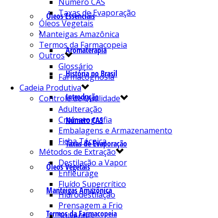
Número CAS
Taxas de Evaporação
Óleos Essenciais
Óleos Vegetais
Manteigas Amazônica
Termos da Farmacopeia
Aromaterapia
Outros
Glossário
História no Brasil
Farmacognosia
Cadeia Produtiva
Introdução
Controle de Qualidade
Adulteração
Cromatografia
Número CAS
Embalagens e Armazenamento
Ficha Técnica
Taxas de Evaporação
Métodos de Extração
Destilação a Vapor
Óleos Vegetais
Enfleurage
Fluído Supercrítico
Manteigas Amazônica
Hidrodestilação
Prensagem a Frio
Termos da Farmacopeia
Solventes