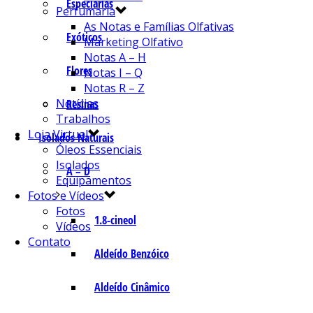
Especiarias
Perfumaria
As Notas e Famílias Olfativas
Exóticos
Marketing Olfativo
Notas A – H
Flores
Notas I – Q
Notas R – Z
Notícias
Resinas
Trabalhos
Loja Virtual
Isolados Naturais
Óleos Essenciais
Isolados
A – D
Equipamentos
Fotos e Vídeos
Fotos
1.8-cineol
Vídeos
Contato
Aldeído Benzóico
Aldeído Cinâmico