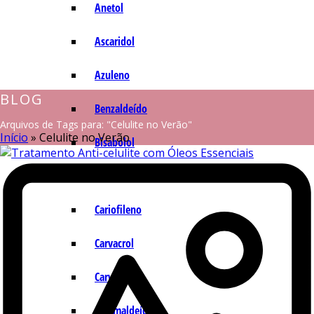
Anetol
Ascaridol
Azuleno
BLOG
Benzaldeído
Arquivos de Tags para: "Celulite no Verão"
Início
»
Celulite no Verão
Bisabolol
Camazuleno
Cariofileno
Carvacrol
Carvona
Cinamaldeído