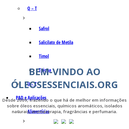
Q – T
Safrol
Salicilato de Metila
Timol
BEM-VINDO AO
Tujona
ÓLEOSESSENCIAIS.ORG
U – Z
P&D e Aplicações
Desde 2009, trazendo o que há de melhor em informações
sobre óleos essenciais, químicos aromáticos, isolados
Alimentícias
naturais, aromaterapia, fragrâncias e perfumaria.