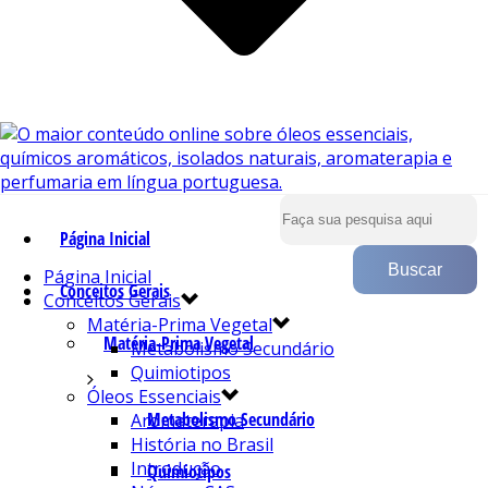
Página Inicial
Página Inicial
Conceitos Gerais
Conceitos Gerais
Matéria-Prima Vegetal
Matéria-Prima Vegetal
Metabolismo Secundário
Quimiotipos
Óleos Essenciais
Metabolismo Secundário
Aromaterapia
História no Brasil
Introdução
Quimiotipos