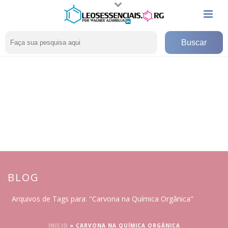
BLOG
Arquivos de Tags para: "Carvona na Química Orgânica"
INÍCIO
»
CARVONA NA QUÍMICA ORGÂNICA