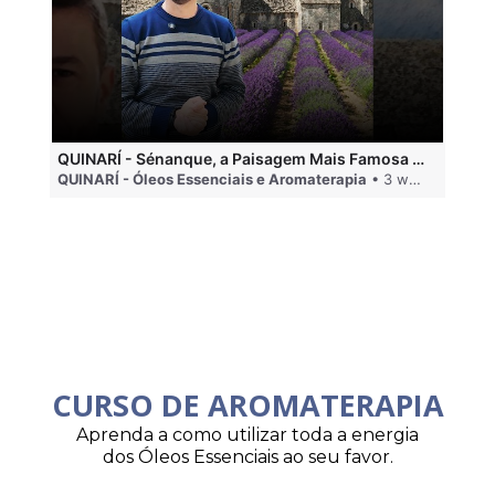
QUINARÍ - Sénanque, a Paisagem Mais Famosa da Aromaterapia
QUINARÍ - Óleos Essenciais e Aromaterapia
• 3 weeks ago
QU
CURSO DE AROMATERAPIA
Aprenda a como utilizar toda a energia
dos Óleos Essenciais ao seu favor.