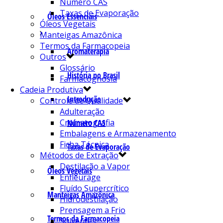
Número CAS
Taxas de Evaporação
Óleos Essenciais
Óleos Vegetais
Manteigas Amazônica
Termos da Farmacopeia
Aromaterapia
Outros
Glossário
História no Brasil
Farmacognosia
Cadeia Produtiva
Introdução
Controle de Qualidade
Adulteração
Cromatografia
Número CAS
Embalagens e Armazenamento
Ficha Técnica
Taxas de Evaporação
Métodos de Extração
Destilação a Vapor
Óleos Vegetais
Enfleurage
Fluído Supercrítico
Manteigas Amazônica
Hidrodestilação
Prensagem a Frio
Termos da Farmacopeia
Solventes