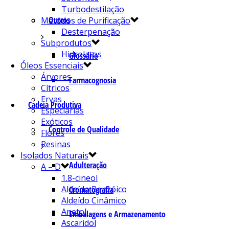
Turbodestilação
Outros
Métodos de Purificação
Desterpenação
Subprodutos
Hidrolatos
Glossário
Óleos Essenciais
Árvores
Farmacognosia
Cítricos
Ervas
Cadeia Produtiva
Especiarias
Exóticos
Controle de Qualidade
Flores
Resinas
Isolados Naturais
Adulteração
A – D
1.8-cineol
Aldeído Benzóico
Cromatografia
Aldeído Cinâmico
Anetol
Embalagens e Armazenamento
Ascaridol