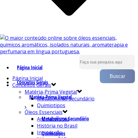
Página Inicial
Página Inicial
Conceitos Gerais
Conceitos Gerais
Matéria-Prima Vegetal
Matéria-Prima Vegetal
Metabolismo Secundário
Quimiotipos
Óleos Essenciais
Metabolismo Secundário
Aromaterapia
História no Brasil
Introdução
Quimiotipos