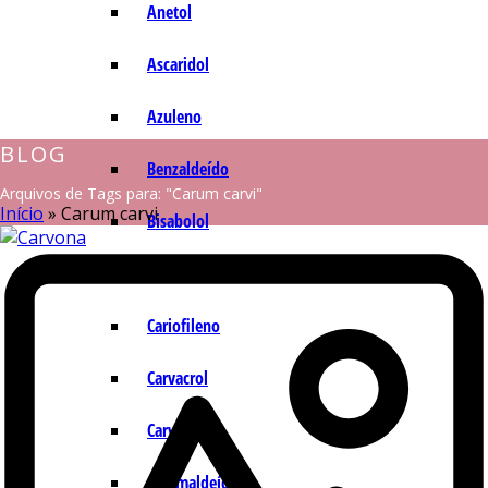
Anetol
Ascaridol
Azuleno
BLOG
Benzaldeído
Arquivos de Tags para: "Carum carvi"
Início
»
Carum carvi
Bisabolol
Camazuleno
Cariofileno
Carvacrol
Carvona
Cinamaldeído