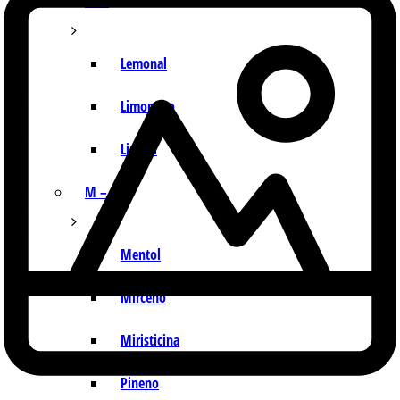
I – L
Lemonal
Limoneno
Linalol
M – P
Mentol
Mirceno
Miristicina
Pineno