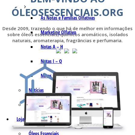
ÓLEOSESSENCIAIS.ORG
As Notas e Famílias Olfativas
Desde 2009, trazendo o que há de melhor em informações
Marketing Olfativo
sobre óleos essenciais, químicos aromáticos, isolados
naturais, aromaterapia, fragrâncias e perfumaria.
Notas A – H
Notas I – Q
Notas R – Z
Notícias
Trabalhos
Loja Virtual
Óleos Essenciais