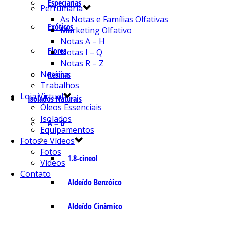
Especiarias
Perfumaria
As Notas e Famílias Olfativas
Exóticos
Marketing Olfativo
Notas A – H
Flores
Notas I – Q
Notas R – Z
Notícias
Resinas
Trabalhos
Loja Virtual
Isolados Naturais
Óleos Essenciais
Isolados
A – D
Equipamentos
Fotos e Vídeos
Fotos
1.8-cineol
Vídeos
Contato
Aldeído Benzóico
Aldeído Cinâmico