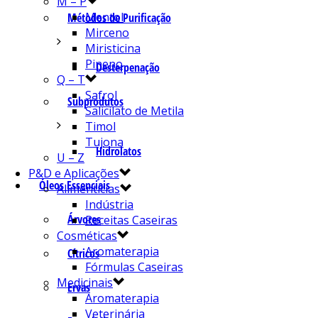
M – P
Mentol
Métodos de Purificação
Mirceno
Miristicina
Pineno
Desterpenação
Q – T
Safrol
Subprodutos
Salicilato de Metila
Timol
Tujona
Hidrolatos
U – Z
P&D e Aplicações
Óleos Essenciais
Alimentícias
Indústria
Árvores
Receitas Caseiras
Cosméticas
Aromaterapia
Cítricos
Fórmulas Caseiras
Medicinais
Ervas
Aromaterapia
Veterinária