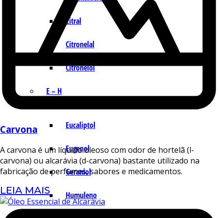
Citral
Citronelal
Citronelol
E – H
Eucaliptol
Carvona
Eugenol
A carvona é um líquido oleoso com odor de hortelã (l-
carvona) ou alcarávia (d-carvona) bastante utilizado na
fabricação de perfumes, sabores e medicamentos.
Geraniol
LEIA MAIS
Humuleno