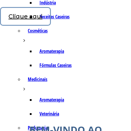
Indústria
Clique aqui
Receitas Caseiras
Cosméticas
Aromaterapia
Fórmulas Caseiras
Medicinais
Aromaterapia
Veterinária
BEM-VINDO AO
Perfumaria