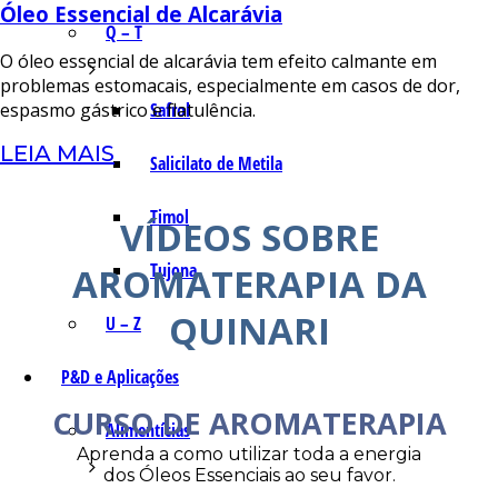
Óleo Essencial de Alcarávia
Q – T
O óleo essencial de alcarávia tem efeito calmante em
problemas estomacais, especialmente em casos de dor,
Safrol
espasmo gástrico e flatulência.
LEIA MAIS
Salicilato de Metila
Timol
VÍDEOS SOBRE
Tujona
AROMATERAPIA DA
QUINARI
U – Z
P&D e Aplicações
CURSO DE AROMATERAPIA
Alimentícias
Aprenda a como utilizar toda a energia
dos Óleos Essenciais ao seu favor.