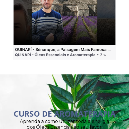
QUINARÍ - Sénanque, a Paisagem Mais Famosa da Aromaterapia
QUINARÍ - Óleos Essenciais e Aromaterapia
• 3 weeks ago
QU
CURSO DE AROMATERAPIA
Aprenda a como utilizar toda a energia
dos Óleos Essenciais ao seu favor.