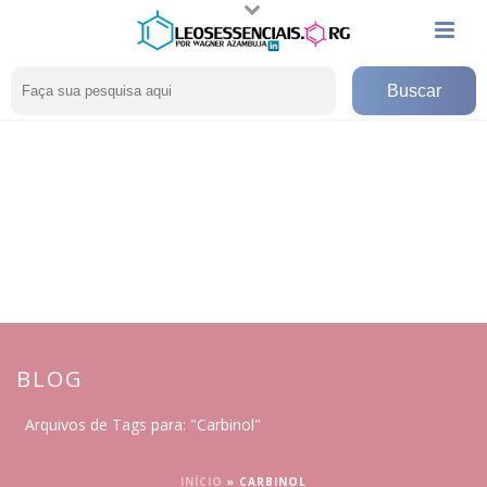
BLOG
Arquivos de Tags para: "Carbinol"
INÍCIO
»
CARBINOL