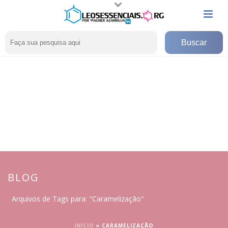
BLOG
Arquivos de Tags para: "Caramelização"
INÍCIO
»
CARAMELIZAÇÃO