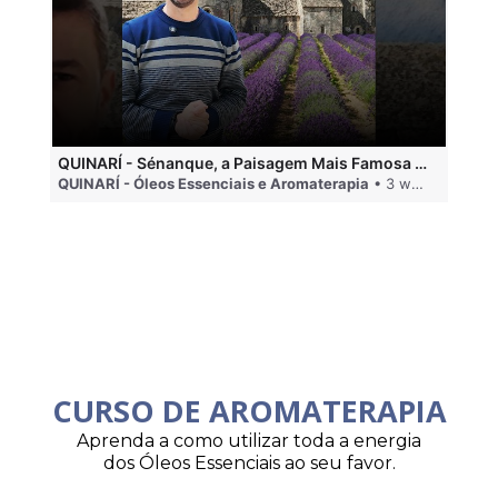
QUINARÍ - Sénanque, a Paisagem Mais Famosa da Aromaterapia
QUINARÍ - Óleos Essenciais e Aromaterapia
• 3 weeks ago
QU
CURSO DE AROMATERAPIA
Aprenda a como utilizar toda a energia
dos Óleos Essenciais ao seu favor.